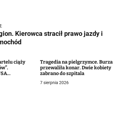
:
ion. Kierowca stracił prawo jazdy i
mochód
rtelu ciąży
Tragedia na pielgrzymce. Burza
ów”.
przewaliła konar. Dwie kobiety
USA
zabrano do szpitala
o milionów
7 sierpnia 2026