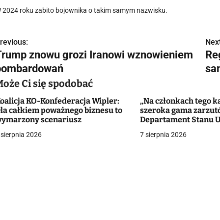
 2024 roku zabito bojownika o takim samym nazwisku.
revious:
Next
N
Trump znowu grozi Iranowi wznowieniem
Reg
a
bombardowań
sa
w
Może Ci się spodobać
oalicja KO-Konfederacja Wipler:
„Na członkach tego ka
la całkiem poważnego biznesu to
szeroka gama zarzut
g
ymarzony scenariusz
Departament Stanu 
zaoferował ponad st
 sierpnia 2026
7 sierpnia 2026
a
dolarów za pomoc
c
a
w