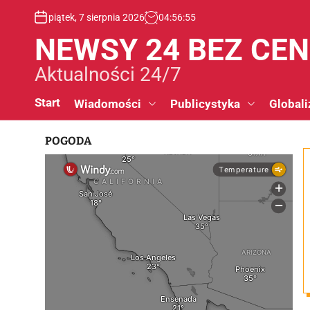
S
piątek, 7 sierpnia 2026
04
:
56
:
56
k
i
NEWSY 24 BEZ CE
p
t
Aktualności 24/7
o
c
Start
Wiadomości
Publicystyka
Globali
o
n
POGODA
t
e
n
t