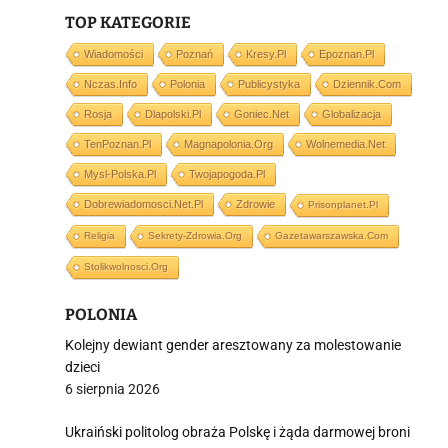
TOP KATEGORIE
i
Wiadomości
Poznań
Kresy.pl
Epoznan.pl
Nczas.info
Polonia
Publicystyka
Dziennik.com
Rosja
Dlapolski.pl
Goniec.net
Globalizacja
TenPoznan.pl
Magnapolonia.org
Wolnemedia.net
Mysl-Polska.pl
Twojapogoda.pl
Dobrewiadomosci.net.pl
Zdrowie
Prisonplanet.pl
Religia
Sekrety-Zdrowia.org
Gazetawarszawska.com
Stolikwolnosci.org
POLONIA
Kolejny dewiant gender aresztowany za molestowanie
dzieci
6 sierpnia 2026
Ukraiński politolog obraża Polskę i żąda darmowej broni