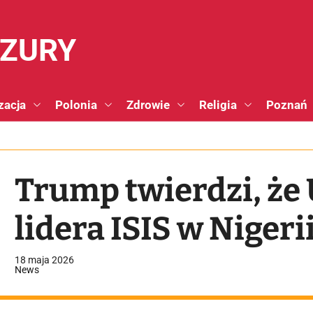
NZURY
zacja
Polonia
Zdrowie
Religia
Poznań
Trump twierdzi, że
lidera ISIS w Nigeri
18 maja 2026
News