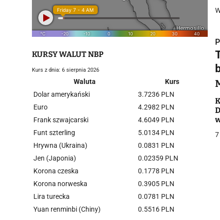
W
P
KURSY WALUT NBP
Kurs z dnia: 6 sierpnia 2026
Waluta
Kurs
Dolar amerykański
3.7236 PLN
i
K
Euro
4.2982 PLN
D
w
Frank szwajcarski
4.6049 PLN
Funt szterling
5.0134 PLN
7
Hrywna (Ukraina)
0.0831 PLN
Jen (Japonia)
0.02359 PLN
Korona czeska
0.1778 PLN
j
Korona norweska
0.3905 PLN
Lira turecka
0.0781 PLN
Yuan renminbi (Chiny)
0.5516 PLN