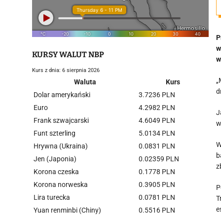
P
w
KURSY WALUT NBP
w
Kurs z dnia: 6 sierpnia 2026
„
Waluta
Kurs
d
Dolar amerykański
3.7236 PLN
Euro
4.2982 PLN
J
Frank szwajcarski
4.6049 PLN
w
Funt szterling
5.0134 PLN
W
Hrywna (Ukraina)
0.0831 PLN
b
Jen (Japonia)
0.02359 PLN
z
Korona czeska
0.1778 PLN
Korona norweska
0.3905 PLN
P
Lira turecka
0.0781 PLN
T
e
Yuan renminbi (Chiny)
0.5516 PLN