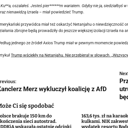
 Ku**a, oszalałeś. Jesteś pier******m wariatem. Gdyby nie ja, siedziałbyś w 
eraz nienawidzą Izraela –
miał powiedzieć Trump.
merykański przywódca miał też oskarżyć Netanjahu o niewdzięczność ora
ziałania zbrojne będą prowadziły do jeszcze większej izolacji Izraela na
edług jednego ze źródeł Axios Trump miał w pewnym momencie powiedzieć
rtykuł
Trump wściekły na Netanjahu. Nie przebierał w słowach. „Wszyscy
Next
N
Prz
revious:
a
Kanclerz Merz wykluczył koalicję z AfD
ut
w
będ
Może Ci się spodobać
olsce brakuje 150 km do
163,6 tys. zł na karaok
g
kończenia sieci autostrad.
kulkami. NIK zakwes
DDKiA wskazała ostatnie odcinki
wydatek resortu Bod