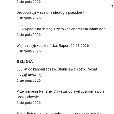
6 sierpnia 2026
7
Depopulacja – szalona ideologia pseudoelit
6 sierpnia 2026
j
FIFA wpadła na ścianę. Czy to koniec prezesa Infantino?
6 sierpnia 2026
Wojna rosyjsko-ukraińska. Raport 06.08.2026
6 sierpnia 2026
i
RELIGIA
300 lat od kanonizacji św. Stanisława Kostki. Senat
przyjął uchwałę
6 sierpnia 2026
Przemienienie Pańskie. Chrystus objawił uczniom swoją
Boską chwałę
6 sierpnia 2026
Rząd i Episkopat rozpoczęły przygotowania do wizyty