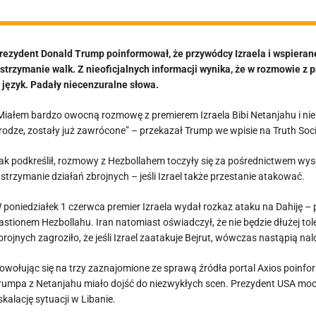
rezydent Donald Trump poinformował, że przywódcy Izraela i wspierane
strzymanie walk. Z nieoficjalnych informacji wynika, że w rozmowie z 
 język. Padały niecenzuralne słowa.
Miałem bardzo owocną rozmowę z premierem Izraela Bibi Netanjahu i nie 
rodze, zostały już zawrócone” – przekazał Trump we wpisie na Truth Soci
ak podkreślił, rozmowy z Hezbollahem toczyły się za pośrednictwem wysok
strzymanie działań zbrojnych – jeśli Izrael także przestanie atakować.
 poniedziałek 1 czerwca premier Izraela wydał rozkaz ataku na Dahiję –
astionem Hezbollahu. Iran natomiast oświadczył, że nie będzie dłużej tol
brojnych zagroziło, że jeśli Izrael zaatakuje Bejrut, wówczas nastąpią na
owołując się na trzy zaznajomione ze sprawą źródła portal Axios poinf
rumpa z Netanjahu miało dojść do niezwykłych scen. Prezydent USA moc
skalację sytuacji w Libanie.