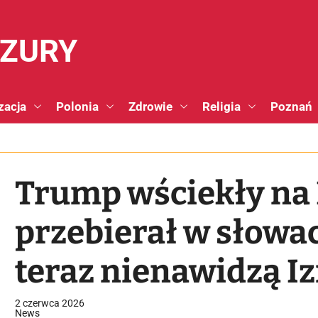
NZURY
zacja
Polonia
Zdrowie
Religia
Poznań
Trump wściekły na 
przebierał w słowa
teraz nienawidzą Iz
2 czerwca 2026
News