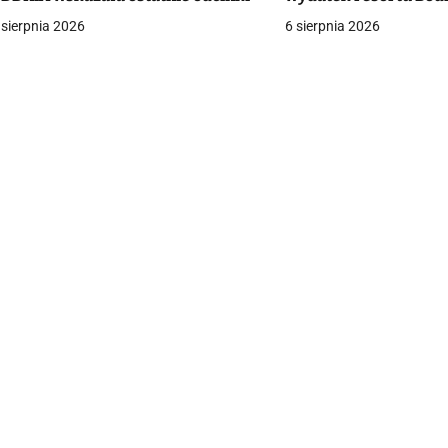
a
 sierpnia 2026
6 sierpnia 2026
c
a
w
p
s
u