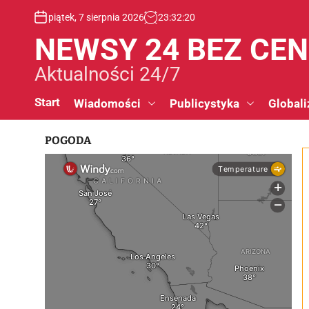
S
piątek, 7 sierpnia 2026
23
:
32
:
20
k
i
NEWSY 24 BEZ CE
p
t
Aktualności 24/7
o
c
Start
Wiadomości
Publicystyka
Globali
o
n
POGODA
t
e
n
t