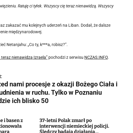
więzieniu. Ratuję ci tyłek. Wszyscy cię teraz nienawidzą. Wszyscy
z zakazać mu kolejnych uderzeń na Liban. Dodał, że dalsze
 arenie międzynarodowej.
 Netanjahu: „Co ty, k***a, robisz?”.
 teraz nienawidzą Izraela”
pochodzi z serwisu
NCZAS.INFO
.
:
ed nami procesje z okazji Bożego Ciała i
rudnienia w ruchu. Tylko w Poznaniu
zie ich blisko 50
e i basen z
37-letni Polak zmarł po
tionowała
interwencji niemieckiej policji.
nara
Śledczy badają działania