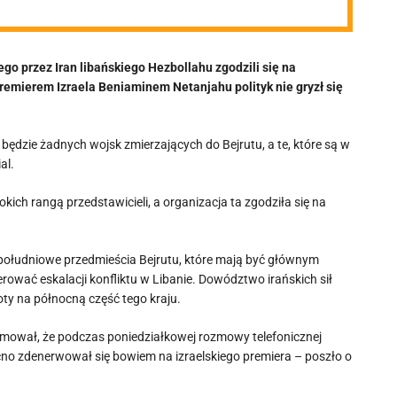
go przez Iran libańskiego Hezbollahu zgodzili się na
premierem Izraela Beniaminem Netanjahu polityk nie gryzł się
będzie żadnych wojsk zmierzających do Bejrutu, a te, które są w
al.
ich rangą przedstawicieli, a organizacja ta zgodziła się na
 południowe przedmieścia Bejrutu, które mają być głównym
erować eskalacji konfliktu w Libanie. Dowództwo irańskich sił
loty na północną część tego kraju.
ormował, że podczas poniedziałkowej rozmowy telefonicznej
no zdenerwował się bowiem na izraelskiego premiera – poszło o