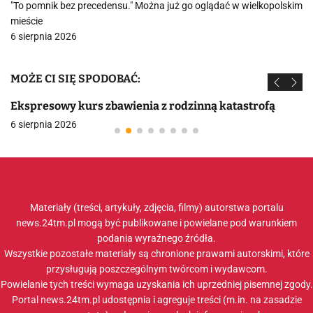
"To pomnik bez precedensu." Można już go oglądać w wielkopolskim
mieście
6 sierpnia 2026
MOŻE CI SIĘ SPODOBAĆ:
Ekspresowy kurs zbawienia z rodzinną katastrofą
6 sierpnia 2026
Materiały (treści, artykuły, zdjęcia, filmy) autorstwa portalu
news.24tm.pl mogą być publikowane i powielane pod warunkiem
podania wyraźnego źródła.
Wszystkie pozostałe materiały są chronione prawami autorskimi, które
przysługują poszczególnym twórcom i wydawcom.
Powielanie tych treści wymaga uzyskania ich uprzedniej pisemnej zgody.
Portal news.24tm.pl udostępnia i agreguje treści (m.in. na zasadzie