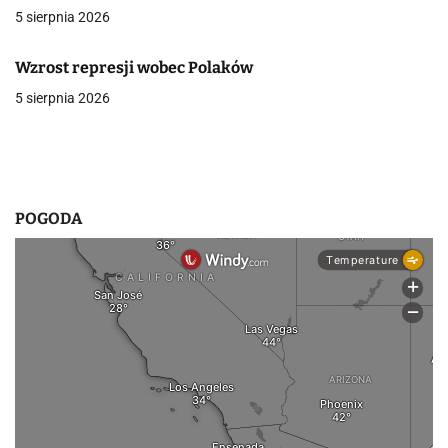
p
5 sierpnia 2026
i
Wzrost represji wobec Polaków
s
5 sierpnia 2026
u
POGODA