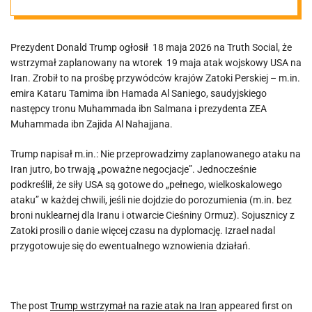
Prezydent Donald Trump ogłosił 18 maja 2026 na Truth Social, że
wstrzymał zaplanowany na wtorek 19 maja atak wojskowy USA na
Iran. Zrobił to na prośbę przywódców krajów Zatoki Perskiej – m.in.
emira Kataru Tamima ibn Hamada Al Saniego, saudyjskiego
następcy tronu Muhammada ibn Salmana i prezydenta ZEA
Muhammada ibn Zajida Al Nahajjana.
Trump napisał m.in.: Nie przeprowadzimy zaplanowanego ataku na
Iran jutro, bo trwają „poważne negocjacje”. Jednocześnie
podkreślił, że siły USA są gotowe do „pełnego, wielkoskalowego
ataku” w każdej chwili, jeśli nie dojdzie do porozumienia (m.in. bez
broni nuklearnej dla Iranu i otwarcie Cieśniny Ormuz). Sojusznicy z
Zatoki prosili o danie więcej czasu na dyplomację. Izrael nadal
przygotowuje się do ewentualnego wznowienia działań.
The post
Trump wstrzymał na razie atak na Iran
appeared first on