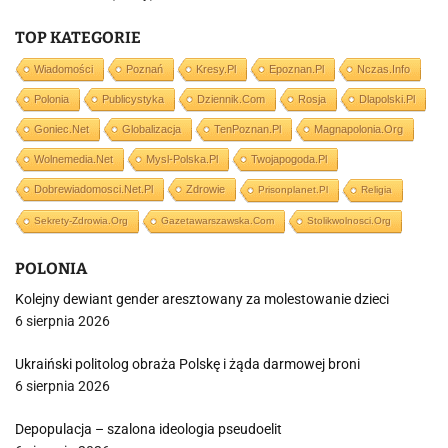
TOP KATEGORIE
Wiadomości
Poznań
Kresy.pl
Epoznan.pl
Nczas.info
Polonia
Publicystyka
Dziennik.com
Rosja
Dlapolski.pl
Goniec.net
Globalizacja
TenPoznan.pl
Magnapolonia.org
Wolnemedia.net
Mysl-Polska.pl
Twojapogoda.pl
Dobrewiadomosci.net.pl
Zdrowie
Prisonplanet.pl
Religia
Sekrety-Zdrowia.org
Gazetawarszawska.com
Stolikwolnosci.org
POLONIA
Kolejny dewiant gender aresztowany za molestowanie dzieci
6 sierpnia 2026
Ukraiński politolog obraża Polskę i żąda darmowej broni
6 sierpnia 2026
Depopulacja – szalona ideologia pseudoelit