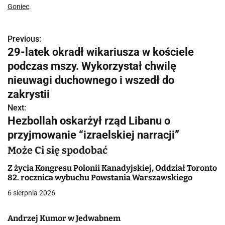
Goniec
.
Previous:
N
29-latek okradł wikariusza w kościele
a
podczas mszy. Wykorzystał chwilę
w
nieuwagi duchownego i wszedł do
zakrystii
i
Next:
g
Hezbollah oskarżył rząd Libanu o
przyjmowanie “izraelskiej narracji”
a
Może Ci się spodobać
c
Z życia Kongresu Polonii Kanadyjskiej, Oddział Toronto
j
82. rocznica wybuchu Powstania Warszawskiego
a
6 sierpnia 2026
w
Andrzej Kumor w Jedwabnem