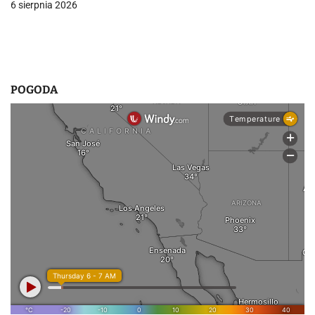
u
6 sierpnia 2026
POGODA