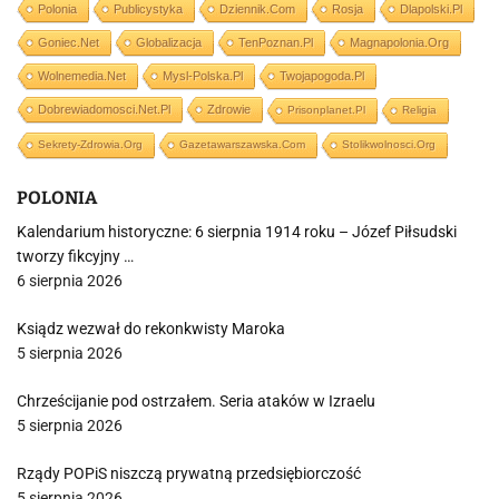
Polonia
Publicystyka
Dziennik.com
Rosja
Dlapolski.pl
Goniec.net
Globalizacja
TenPoznan.pl
Magnapolonia.org
Wolnemedia.net
Mysl-Polska.pl
Twojapogoda.pl
Dobrewiadomosci.net.pl
Zdrowie
Prisonplanet.pl
Religia
Sekrety-Zdrowia.org
Gazetawarszawska.com
Stolikwolnosci.org
POLONIA
Kalendarium historyczne: 6 sierpnia 1914 roku – Józef Piłsudski
tworzy fikcyjny …
6 sierpnia 2026
Ksiądz wezwał do rekonkwisty Maroka
5 sierpnia 2026
Chrześcijanie pod ostrzałem. Seria ataków w Izraelu
5 sierpnia 2026
Rządy POPiS niszczą prywatną przedsiębiorczość
5 sierpnia 2026