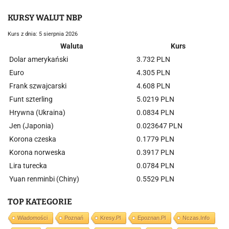
KURSY WALUT NBP
Kurs z dnia: 5 sierpnia 2026
Waluta
Kurs
Dolar amerykański
3.732 PLN
Euro
4.305 PLN
Frank szwajcarski
4.608 PLN
Funt szterling
5.0219 PLN
Hrywna (Ukraina)
0.0834 PLN
Jen (Japonia)
0.023647 PLN
Korona czeska
0.1779 PLN
Korona norweska
0.3917 PLN
Lira turecka
0.0784 PLN
Yuan renminbi (Chiny)
0.5529 PLN
TOP KATEGORIE
Wiadomości
Poznań
Kresy.pl
Epoznan.pl
Nczas.info