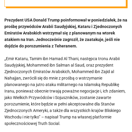
Prezydent USA Donald Trump poinformował w poniedziałek, że na
prośbę przywódców Arabii Saudyjskiej, Kataru i Zjednoczonych
Emiratów Arabskich wstrzymał się z planowanym na wtorek
atakiem na Iran. Jednocześnie zagroził, że zaatakuje, jeśli nie
dojdzie do porozumienia z Teheranem.
„Emir Kataru, Tamim ibn Hamad Al Thani, następca tronu Arabii
Saudyjskiej, Mohammed ibn Salman al Saud, oraz prezydent
Zjednoczonych Emiratów Arabskich, Mohammed ibn Zajid al
Nahajjan, zwrócili się do mnie z prośbą o wstrzymanie
planowanego na jutro ataku militarnego na Islamską Republikę
Iranu, ponieważ obecnie trwają poważne negocjacje i, ich zdaniem,
jako Wielkich Przywódców i Sojuszników, zostanie zawarte
porozumienie, które będzie w pełni akceptowalne dla Stanów
Zjednoczonych Ameryki, a także dla wszystkich krajów Bliskiego
Wschodu i nie tylko” – napisał Trump na własnej platformie
społecznościowej Truth Social.