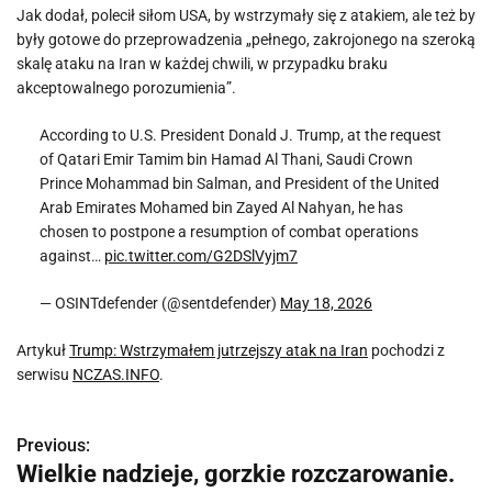
Jak dodał, polecił siłom USA, by wstrzymały się z atakiem, ale też by
były gotowe do przeprowadzenia „pełnego, zakrojonego na szeroką
skalę ataku na Iran w każdej chwili, w przypadku braku
akceptowalnego porozumienia”.
According to U.S. President Donald J. Trump, at the request
of Qatari Emir Tamim bin Hamad Al Thani, Saudi Crown
Prince Mohammad bin Salman, and President of the United
Arab Emirates Mohamed bin Zayed Al Nahyan, he has
chosen to postpone a resumption of combat operations
against…
pic.twitter.com/G2DSlVyjm7
— OSINTdefender (@sentdefender)
May 18, 2026
Artykuł
Trump: Wstrzymałem jutrzejszy atak na Iran
pochodzi z
serwisu
NCZAS.INFO
.
Previous:
N
Wielkie nadzieje, gorzkie rozczarowanie.