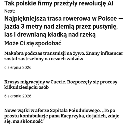
a
Tak polskie firmy przeżyły rewolucję AI
w
Next:
Najpiękniejsza trasa rowerowa w Polsce —
i
jazda 3 metry nad ziemią przez pustynię,
g
las i drewnianą kładką nad rzeką
a
Może Ci się spodobać
c
Makabra podczas transmisji na żywo. Znany influencer
został zastrzelony na oczach widzów
j
6 sierpnia 2026
a
Kryzys migracyjny w Cuecie. Rozpoczęły się procesy
w
kilkudziesięciu osób
6 sierpnia 2026
p
i
Nowe wątki w aferze Szpitala Południowego. „To po
prostu konfabulacje pana Kacprzyka, do jakich, zdaje
s
się, ma skłonność”