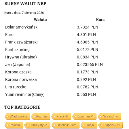
KURSY WALUT NBP
Kurs z dnia: 7 sierpnia 2026
Waluta
Kurs
Dolar amerykański
3.7324 PLN
Euro
4.301 PLN
Frank szwajcarski
4.6005 PLN
Funt szterling
5.0172 PLN
Hrywna (Ukraina)
0.0834 PLN
Jen (Japonia)
0.023565 PLN
Korona czeska
0.1773 PLN
Korona norweska
0.392 PLN
Lira turecka
0.0782 PLN
Yuan renminbi (Chiny)
0.553 PLN
TOP KATEGORIE
Wiadomości
Poznań
Kresy.pl
Epoznan.pl
Nczas.info
Polonia
Publicystyka
Dziennik.com
Rosja
Dlapolski.pl