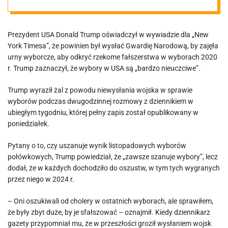
zajęcia urn
Prezydent USA Donald Trump oświadczył w wywiadzie dla „New
wyborczych w
York Timesa”, że powinien był wysłać Gwardię Narodową, by zajęła
urny wyborcze, aby odkryć rzekome fałszerstwa w wyborach 2020
2020 roku
r. Trump zaznaczył, że wybory w USA są „bardzo nieuczciwe”.
Trump wyraził żal z powodu niewysłania wojska w sprawie
wyborów podczas dwugodzinnej rozmowy z dziennikiem w
ubiegłym tygodniu, której pełny zapis został opublikowany w
poniedziałek.
Pytany o to, czy uszanuje wynik listopadowych wyborów
połówkowych, Trump powiedział, że „zawsze szanuje wybory”, lecz
dodał, że w każdych dochodziło do oszustw, w tym tych wygranych
przez niego w 2024 r.
– Oni oszukiwali od cholery w ostatnich wyborach, ale sprawiłem,
że były zbyt duże, by je sfałszować – oznajmił. Kiedy dziennikarz
gazety przypomniał mu, że w przeszłości groził wysłaniem wojsk