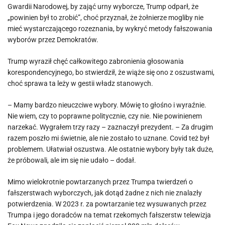
Gwardii Narodowej, by zająć urny wyborcze, Trump odparł, że
„powinien był to zrobić”, choć przyznał, że żołnierze mogliby nie
mieć wystarczającego rozeznania, by wykryć metody fałszowania
wyborów przez Demokratów.
Trump wyraził chęć całkowitego zabronienia głosowania
korespondencyjnego, bo stwierdził, że wiąże się ono z oszustwami,
choć sprawa ta leży w gestii władz stanowych.
– Mamy bardzo nieuczciwe wybory. Mówię to głośno i wyraźnie.
Nie wiem, czy to poprawne politycznie, czy nie. Nie powinienem
narzekać. Wygrałem trzy razy – zaznaczył prezydent. – Za drugim
razem poszło mi świetnie, ale nie zostało to uznane. Covid też był
problemem. Ułatwiał oszustwa. Ale ostatnie wybory były tak duże,
że próbowali, ale im się nie udało – dodał.
Mimo wielokrotnie powtarzanych przez Trumpa twierdzeń o
fałszerstwach wyborczych, jak dotąd żadne z nich nie znalazły
potwierdzenia. W 2023 r. za powtarzanie tez wysuwanych przez
Trumpa i jego doradców na temat rzekomych fałszerstw telewizja