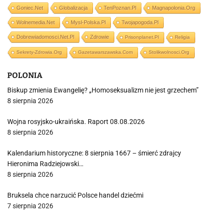
Goniec.net
Globalizacja
TenPoznan.pl
Magnapolonia.org
Wolnemedia.net
Mysl-Polska.pl
Twojapogoda.pl
Dobrewiadomosci.net.pl
Zdrowie
Prisonplanet.pl
Religia
Sekrety-Zdrowia.org
Gazetawarszawska.com
Stolikwolnosci.org
POLONIA
Biskup zmienia Ewangelię? „Homoseksualizm nie jest grzechem”
8 sierpnia 2026
Wojna rosyjsko-ukraińska. Raport 08.08.2026
8 sierpnia 2026
Kalendarium historyczne: 8 sierpnia 1667 – śmierć zdrajcy
Hieronima Radziejowski…
8 sierpnia 2026
Bruksela chce narzucić Polsce handel dziećmi
7 sierpnia 2026