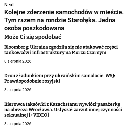
Next:
g
Kolejne zderzenie samochodów w mieście.
Tym razem na rondzie Starołęka. Jedna
a
osoba poszkodowana
c
Może Ci się spodobać
j
Bloomberg: Ukraina zgodziła się nie atakować części
tankowców i infrastruktury na Morzu Czarnym
a
8 sierpnia 2026
w
p
Dron z ładunkiem przy ukraińskim samolocie. WSJ:
Prawdopodobnie rosyjski
i
8 sierpnia 2026
s
Kierowca taksówki z Kazachstanu wywiózł pasażerkę
u
na obrzeża Wrocławia. Usłyszał zarzut innej czynności
seksualnej [+VIDEO]
8 sierpnia 2026