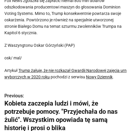
Fox News zgodziła się zapłacić niemal 800 mln dolarów
odszkodowania producentowi maszyn do głosowania Dominion
Voting Systems. Mimo to, Trump konsekwentnie powtarza swoje
oskarżenia. Powtórzono je również na specjalnie utworzonej
stronie Białego Domu na temat szturmu zwolenników Trumpa na
Kapitol 6 stycznia.
Z Waszyngtonu Oskar Górzyński (PAP)
osk/ mal/
Artykuł
Trump żałuje, że nie rozkazał Gwardii Narodowej zajęcia urn
wyborczych w 2020 roku
pochodzi z serwisu
Nowy Dziennik
.
Previous:
N
Kobieta zaczepia ludzi i mówi, że
a
potrzebuje pomocy. "Przyjechała do nas
w
żulić". Wszystkim opowiada tę samą
historię i prosi o blika
i