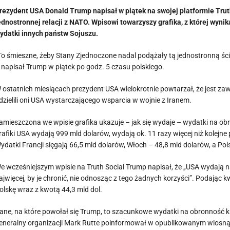
rezydent USA Donald Trump napisał w piątek na swojej platformie Tru
ednostronnej relacji z NATO. Wpisowi towarzyszy grafika, z której wyn
ydatki innych państw Sojuszu.
To śmieszne, żeby Stany Zjednoczone nadal podążały tą jednostronną ścieżk
 napisał Trump w piątek po godz. 5 czasu polskiego.
 ostatnich miesiącach prezydent USA wielokrotnie powtarzał, że jest zaw
dzielili oni USA wystarczającego wsparcia w wojnie z Iranem.
amieszczona we wpisie grafika ukazuje – jak się wydaje – wydatki na 
rafiki USA wydają 999 mld dolarów, wydają ok. 11 razy więcej niż kolejn
ydatki Francji sięgają 66,5 mld dolarów, Włoch – 48,8 mld dolarów, a Pol
e wcześniejszym wpisie na Truth Social Trump napisał, że „USA wydają na
ajwięcej, by je chronić, nie odnosząc z tego żadnych korzyści”. Podają
olskę wraz z kwotą 44,3 mld dol.
ane, na które powołał się Trump, to szacunkowe wydatki na obronność 
eneralny organizacji Mark Rutte poinformował w opublikowanym wiosną 