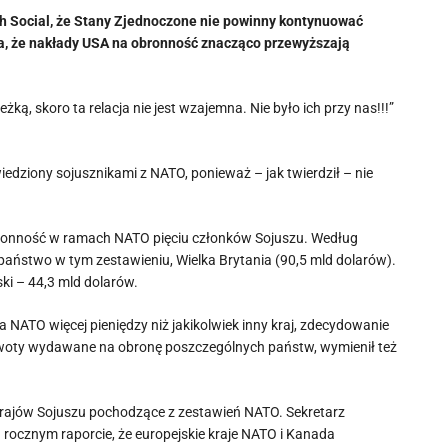
th Social, że Stany Zjednoczone nie powinny kontynuować
ika, że nakłady USA na obronność znacząco przewyższają
ą, skoro ta relacja nie jest wzajemna. Nie było ich przy nas!!!”
iedziony sojusznikami z NATO, ponieważ – jak twierdził – nie
obronność w ramach NATO pięciu członków Sojuszu. Według
e państwo w tym zestawieniu, Wielka Brytania (90,5 mld dolarów).
ski – 44,3 mld dolarów.
 NATO więcej pieniędzy niż jakikolwiek inny kraj, zdecydowanie
c kwoty wydawane na obronę poszczególnych państw, wymienił też
krajów Sojuszu pochodzące z zestawień NATO. Sekretarz
rocznym raporcie, że europejskie kraje NATO i Kanada