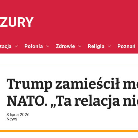
NZURY
zacja
Polonia
Zdrowie
Religia
Poznań
Trump zamieścił m
NATO. „Ta relacja n
3 lipca 2026
News