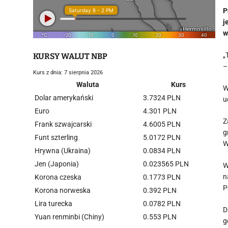
P
j
w
„
KURSY WALUT NBP
–
Kurs z dnia: 7 sierpnia 2026
Waluta
Kurs
W
Dolar amerykański
3.7324 PLN
u
Euro
4.301 PLN
Z
Frank szwajcarski
4.6005 PLN
g
Funt szterling
5.0172 PLN
W
Hrywna (Ukraina)
0.0834 PLN
Jen (Japonia)
0.023565 PLN
W
n
Korona czeska
0.1773 PLN
P
Korona norweska
0.392 PLN
Lira turecka
0.0782 PLN
D
Yuan renminbi (Chiny)
0.553 PLN
g