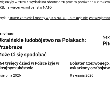
większyły w 2025 r. wydatki na obronę o 20 proc. w porównaniu z rokiem 
KB, najwięcej wśród państw NATO.
rtykuł
Trump zamieścił mocny wpis o NATO. „Ta relacja nie jest wzajemna
revious:
N
Next
Ukraińskie ludobójstwo na Polakach:
Pi
a
Przebraże
w
Może Ci się spodobać
64 tysięcy dzieci w Polsce żyje w
Bohater Czerwonego
krajnym ubóstwie
oskarżony o zabójst
g
 sierpnia 2026
8 sierpnia 2026
a
c
a