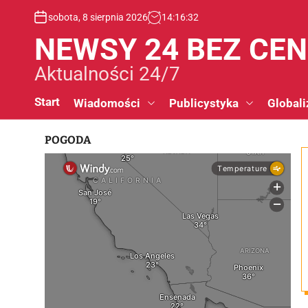
S
sobota, 8 sierpnia 2026
14
:
16
:
33
k
i
NEWSY 24 BEZ CE
p
t
Aktualności 24/7
o
c
Start
Wiadomości
Publicystyka
Globali
o
n
POGODA
t
e
n
t