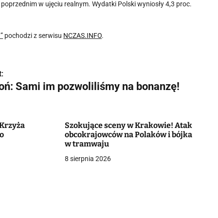
poprzednim w ujęciu realnym. Wydatki Polski wyniosły 4,3 proc.
”
pochodzi z serwisu
NCZAS.INFO
.
:
toń: Sami im pozwoliliśmy na bonanzę!
 Krzyża
Szokujące sceny w Krakowie! Atak
wo
obcokrajowców na Polaków i bójka
w tramwaju
8 sierpnia 2026