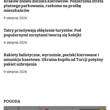
Kraków znowu dociska kierowców. Poszerzona strefa
płatnego parkowania, rzekomo na prośbę
c
mieszkańców
j
9 sierpnia 2026
a
Tatry przeżywają oblężenie turystów. Pod
popularnymi szczytami tworzą się kolejki
w
9 sierpnia 2026
p
i
Rakiety balistyczne, wyrzutnie, pociski kierowane i
amunicja kasetowa. Ukraina kupiła od Turcji potężny
s
pakiet uzbrojenia
9 sierpnia 2026
u
POGODA