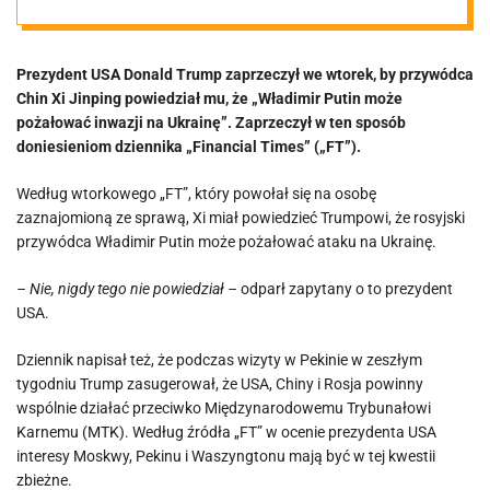
Twierdzi, że Xi
Prezydent USA Donald Trump zaprzeczył we wtorek, by przywódca
Jinping „nigdy
Chin Xi Jinping powiedział mu, że „Władimir Putin może
pożałować inwazji na Ukrainę”. Zaprzeczył w ten sposób
tego nie
doniesieniom dziennika „Financial Times” („FT”).
Według wtorkowego „FT”, który powołał się na osobę
powiedział”
zaznajomioną ze sprawą, Xi miał powiedzieć Trumpowi, że rosyjski
przywódca Władimir Putin może pożałować ataku na Ukrainę.
– Nie, nigdy tego nie powiedział –
odparł zapytany o to prezydent
USA.
Dziennik napisał też, że podczas wizyty w Pekinie w zeszłym
tygodniu Trump zasugerował, że USA, Chiny i Rosja powinny
wspólnie działać przeciwko Międzynarodowemu Trybunałowi
Karnemu (MTK). Według źródła „FT” w ocenie prezydenta USA
interesy Moskwy, Pekinu i Waszyngtonu mają być w tej kwestii
zbieżne.