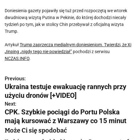
Doniesienia gazety pojawiły się tuż przed rozpoczętą we wtorek
dwudniową wizytą Putina w Pekinie, do której dochodzi niecały
tydzień po tym, jak w stolicy Chin przebywał z oficjalną wizyta
Trump.
Artykuł
Trump zaprzecza medialnym doniesieniom. Twierdzi, że Xi
Jinping „nigdy tego nie powiedział”
pochodzi z serwisu
NCZAS.INFO
.
Previous:
N
Ukraina testuje ewakuację rannych przy
a
użyciu dronów [+VIDEO]
w
Next:
CPK. Szybkie pociągi do Portu Polska
i
mają kursować z Warszawy co 15 minut
g
Może Ci się spodobać
a