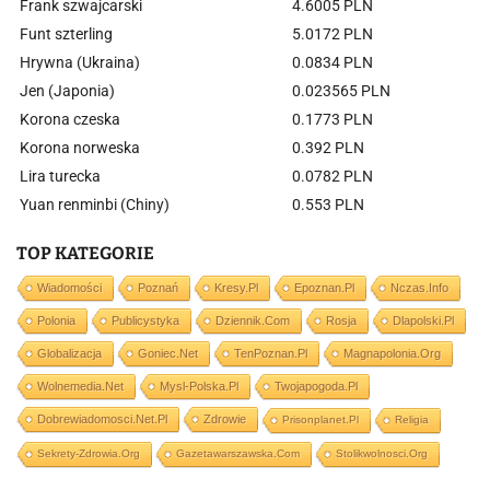
Frank szwajcarski
4.6005 PLN
Funt szterling
5.0172 PLN
Hrywna (Ukraina)
0.0834 PLN
Jen (Japonia)
0.023565 PLN
Korona czeska
0.1773 PLN
Korona norweska
0.392 PLN
Lira turecka
0.0782 PLN
Yuan renminbi (Chiny)
0.553 PLN
TOP KATEGORIE
Wiadomości
Poznań
Kresy.pl
Epoznan.pl
Nczas.info
Polonia
Publicystyka
Dziennik.com
Rosja
Dlapolski.pl
Globalizacja
Goniec.net
TenPoznan.pl
Magnapolonia.org
Wolnemedia.net
Mysl-Polska.pl
Twojapogoda.pl
Dobrewiadomosci.net.pl
Zdrowie
Prisonplanet.pl
Religia
Sekrety-Zdrowia.org
Gazetawarszawska.com
Stolikwolnosci.org