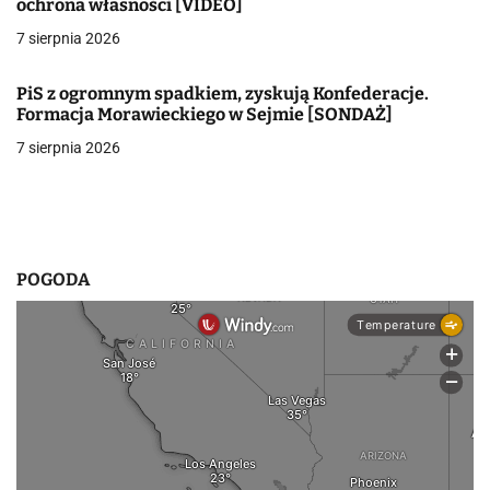
ochrona własności [VIDEO]
w
7 sierpnia 2026
p
PiS z ogromnym spadkiem, zyskują Konfederacje.
i
Formacja Morawieckiego w Sejmie [SONDAŻ]
7 sierpnia 2026
s
u
POGODA