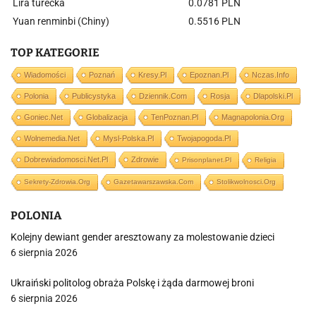
Lira turecka
0.0781 PLN
Yuan renminbi (Chiny)
0.5516 PLN
TOP KATEGORIE
Wiadomości
Poznań
Kresy.pl
Epoznan.pl
Nczas.info
Polonia
Publicystyka
Dziennik.com
Rosja
Dlapolski.pl
Goniec.net
Globalizacja
TenPoznan.pl
Magnapolonia.org
Wolnemedia.net
Mysl-Polska.pl
Twojapogoda.pl
Dobrewiadomosci.net.pl
Zdrowie
Prisonplanet.pl
Religia
Sekrety-Zdrowia.org
Gazetawarszawska.com
Stolikwolnosci.org
POLONIA
Kolejny dewiant gender aresztowany za molestowanie dzieci
6 sierpnia 2026
Ukraiński politolog obraża Polskę i żąda darmowej broni
6 sierpnia 2026