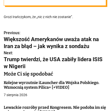
Grozi Irańczykom, że „nic z nich nie zostanie”.
Previous:
N
Większość Amerykanów uważa atak na
a
Iran za błąd – jak wynika z sondażu
w
Next:
Trump twierdzi, że USA zabiły lidera ISIS
i
w Nigerii
g
Może Ci się spodobać
a
Kolejne wyrzutnie iLauncher dla Wojska Polskiego.
Wzmocnią system Pilica+ [+VIDEO]
c
7 sierpnia 2026
j
Lewackie rozróby przed Kongresem. Nie podoba im się
a