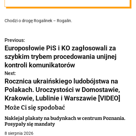
postępują prace
Chodzi o drogę Rogalinek – Rogalin.
Previous:
N
Europosłowie PiS i KO zagłosowali za
a
szybkim trybem procedowania unijnej
w
kontroli komunikatorów
Next:
i
Rocznica ukraińskiego ludobójstwa na
g
Polakach. Uroczystości w Domostawie,
Krakowie, Lublinie i Warszawie [VIDEO]
a
Może Ci się spodobać
c
Naklejał plakaty na budynkach w centrum Poznania.
j
Posypały się mandaty
a
8 sierpnia 2026