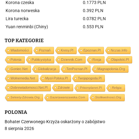
Korona czeska
0.1773 PLN
Korona norweska
0.392 PLN
Lira turecka
0.0782 PLN
Yuan renminbi (Chiny)
0.553 PLN
TOP KATEGORIE
Wiadomości
Poznań
Kresy.pl
Epoznan.pl
Nczas.info
Polonia
Publicystyka
Dziennik.com
Rosja
Dlapolski.pl
Goniec.net
Globalizacja
TenPoznan.pl
Magnapolonia.org
Wolnemedia.net
Mysl-Polska.pl
Twojapogoda.pl
Dobrewiadomosci.net.pl
Zdrowie
Prisonplanet.pl
Religia
Sekrety-Zdrowia.org
Gazetawarszawska.com
Stolikwolnosci.org
POLONIA
Bohater Czerwonego Krzyża oskarżony o zabójstwo
8 sierpnia 2026