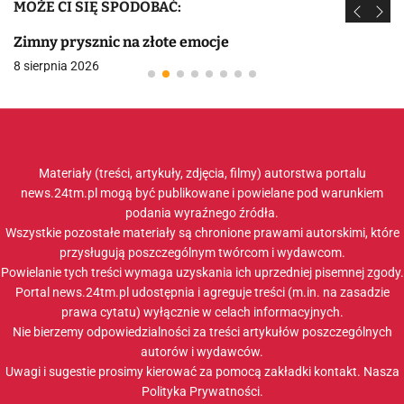
MOŻE CI SIĘ SPODOBAĆ:
Zimny prysznic na złote emocje
8 sierpnia 2026
Materiały (treści, artykuły, zdjęcia, filmy) autorstwa portalu
news.24tm.pl mogą być publikowane i powielane pod warunkiem
podania wyraźnego źródła.
Wszystkie pozostałe materiały są chronione prawami autorskimi, które
przysługują poszczególnym twórcom i wydawcom.
Powielanie tych treści wymaga uzyskania ich uprzedniej pisemnej zgody.
Portal news.24tm.pl udostępnia i agreguje treści (m.in. na zasadzie
prawa cytatu) wyłącznie w celach informacyjnych.
Nie bierzemy odpowiedzialności za treści artykułów poszczególnych
autorów i wydawców.
Uwagi i sugestie prosimy kierować za pomocą zakładki
kontakt
. Nasza
Polityka Prywatności
.