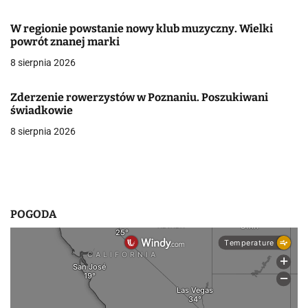
w
W regionie powstanie nowy klub muzyczny. Wielki
powrót znanej marki
p
8 sierpnia 2026
i
s
Zderzenie rowerzystów w Poznaniu. Poszukiwani
świadkowie
u
8 sierpnia 2026
POGODA