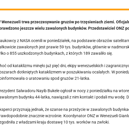
 Wenezueli trwa przeczesywanie gruzów po trzęsieniach ziemi. Oficjalny
prawdzono jeszcze wielu zawalonych budynków. Przedstawiciel ONZ poi
aukowcy z NASA ocenili w poniedziałek, na podstawie obrazów satelitarn
ałkowicie zawalonych jest prawie 59 tys. budynków, głównie w nadmors
ylko o 855 uszkodzonych budynkach, z których 189 zawaliło się.
hoć od kataklizmu minęło już pięć dni, ekipy wenezuelskich i zagraniczn
bszarach dotkniętych kataklizmem w poszukiwaniu ocalałych. W poniedz
oinformowała o uratowaniu spod gruzów 21-latka.
rezydent Salwadoru Nayib Bukele ogłosił w nocy z poniedziałku na wtorek
awalonym budynku 44-latka, nawiązali z nim kontakt i podali mu wodę. D
ksperci przyznają jednak, że szanse na przeżycie w zawalonych budynkac
rawdopodobnie znacznie wzrośnie. Koordynator ONZ w Wenezueli Gianlu
zgodniła z władzami kraju dostawę 10 tys. worków na zwłoki.