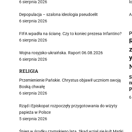
6 sierpnia 2026
l
Depopulacja – szalona ideologia pseudoelit
A
6 sierpnia 2026
P
FIFA wpadła na ścianę. Czy to koniec prezesa Infantino?
6 sierpnia 2026
Wojna rosyjsko-ukraińska. Raport 06.08.2026
y
6 sierpnia 2026
i
RELIGIA
S
Przemienienie Pańskie. Chrystus objawił uczniom swoją
n
Boską chwałę
p
6 sierpnia 2026
6
Rząd i Episkopat rozpoczęły przygotowania do wizyty
j
papieża w Polsce
5 sierpnia 2026
Śnieg w środku rzymskiego lata. Skąd wziął się kult Matki