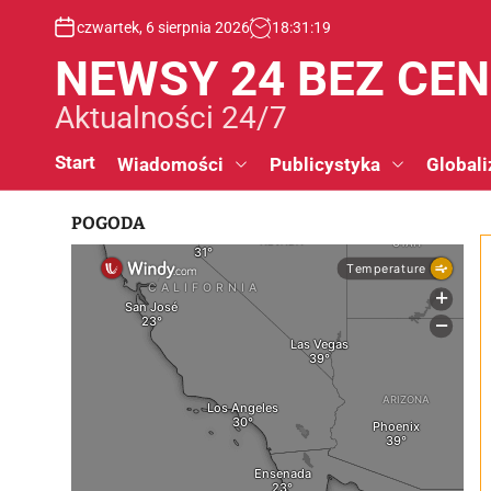
S
czwartek, 6 sierpnia 2026
18
:
31
:
20
k
i
NEWSY 24 BEZ CE
p
t
Aktualności 24/7
o
c
Start
Wiadomości
Publicystyka
Globali
o
n
POGODA
t
e
n
t