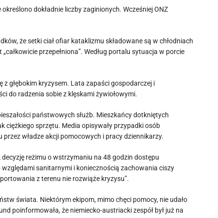
e określono dokładnie liczby zaginionych. Wcześniej ONZ
dków, że setki ciał ofiar kataklizmu składowane są w chłodniach
t „całkowicie przepełniona”. Według portalu sytuacja w porcie
się z głębokim kryzysem. Lata zapaści gospodarczej i
ści do radzenia sobie z klęskami żywiołowymi.
opieszałości państwowych służb. Mieszkańcy dotkniętych
ak ciężkiego sprzętu. Media opisywały przypadki osób
iu przez władze akcji pomocowych i pracy dziennikarzy.
decyzję reżimu o wstrzymaniu na 48 godzin dostępu
względami sanitarnymi i koniecznością zachowania ciszy
portowania z terenu nie rozwiąże kryzysu”.
aństw świata. Niektórym ekipom, mimo chęci pomocy, nie udało
und poinformowała, że niemiecko-austriacki zespół był już na