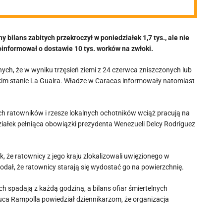
 bilans zabitych przekroczył w poniedziałek 1,7 tys., ale nie
nformował o dostawie 10 tys. worków na zwłoki.
ych, że w wyniku trzęsień ziemi z 24 czerwca zniszczonych lub
kim stanie La Guaira. Władze w Caracas informowały natomiast
ych ratowników i rzesze lokalnych ochotników wciąż pracują na
iałek pełniąca obowiązki prezydenta Wenezueli Delcy Rodriguez
, że ratownicy z jego kraju zlokalizowali uwięzionego w
odał, że ratownicy starają się wydostać go na powierzchnię.
h spadają z każdą godziną, a bilans ofiar śmiertelnych
ca Rampolla powiedział dziennikarzom, że organizacja