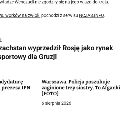
adze Wenezueli nie zgodziły się na jego wjazd do kraju.
tys. worków na zwłoki
pochodzi z serwisu
NCZAS.INFO
.
:
zachstan wyprzedził Rosję jako rynek
sportowy dla Gruzji
ndydaturę
Warszawa. Policja poszukuje
 prezesa IPN
zaginione trzy siostry. To Afganki
[FOTO]
6 sierpnia 2026