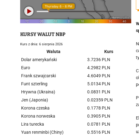
W
s
KURSY WALUT NBP
N
Kurs z dnia: 6 sierpnia 2026
c
Waluta
Kurs
t
Dolar amerykański
3.7236 PLN
Euro
4.2982 PLN
C
Frank szwajcarski
4.6049 PLN
o
Funt szterling
5.0134 PLN
p
Hrywna (Ukraina)
0.0831 PLN
P
Jen (Japonia)
0.02359 PLN
z
Korona czeska
0.1778 PLN
Korona norweska
0.3905 PLN
E
Lira turecka
0.0781 PLN
p
u
Yuan renminbi (Chiny)
0.5516 PLN