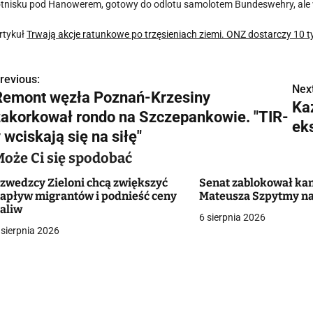
otnisku pod Hanowerem, gotowy do odlotu samolotem Bundeswehry, ale wł
rtykuł
Trwają akcje ratunkowe po trzęsieniach ziemi. ONZ dostarczy 10 
revious:
N
Next
Remont węzła Poznań-Krzesiny
Ka
a
zakorkował rondo na Szczepankowie. "TIR-
ek
w
 wciskają się na siłę"
Może Ci się spodobać
zwedzcy Zieloni chcą zwiększyć
Senat zablokował ka
g
apływ migrantów i podnieść ceny
Mateusza Szpytmy na
aliw
a
6 sierpnia 2026
 sierpnia 2026
c
a