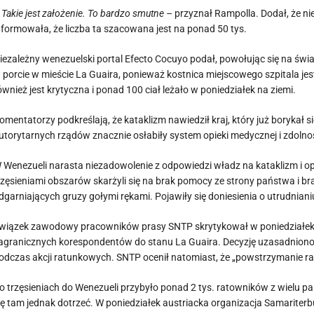
 Takie jest założenie. To bardzo smutne –
przyznał Rampolla. Dodał, że ni
nformowała, że liczba ta szacowana jest na ponad 50 tys.
iezależny wenezuelski portal Efecto Cocuyo podał, powołując się na świa
 porcie w mieście La Guaira, ponieważ kostnica miejscowego szpitala jes
ównież jest krytyczna i ponad 100 ciał leżało w poniedziałek na ziemi.
omentatorzy podkreślają, że kataklizm nawiedził kraj, który już borykał 
utorytarnych rządów znacznie osłabiły system opieki medycznej i zdolno
 Wenezueli narasta niezadowolenie z odpowiedzi władz na kataklizm i 
rzęsieniami obszarów skarżyli się na brak pomocy ze strony państwa i br
dgarniających gruzy gołymi rękami. Pojawiły się doniesienia o utrudnian
wiązek zawodowy pracowników prasy SNTP skrytykował w poniedziałek 
agranicznych korespondentów do stanu La Guaira. Decyzję uzasadniono 
odczas akcji ratunkowych. SNTP ocenił natomiast, że „powstrzymanie ra
o trzęsieniach do Wenezueli przybyło ponad 2 tys. ratowników z wielu p
ię tam jednak dotrzeć. W poniedziałek austriacka organizacja Samariterb