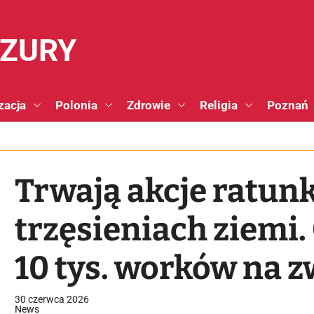
NZURY
zacja
Polonia
Zdrowie
Religia
Poznań
Trwają akcje ratun
trzęsieniach ziemi
10 tys. worków na z
30 czerwca 2026
News