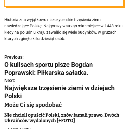
uszkodzonych
Historia zna wyjątkowo niszczycielskie trzęsienia ziemi
budynków
nawiedzające Polskę. Najgorszy wstrząs miał miejsce w 1443 roku,
kiedy na południu kraju zawaliło się wiele budynków, w gruzach
których zginęło kilkadziesiąt osób.
Previous:
N
O kulisach sportu pisze Bogdan
a
Poprawski: Piłkarska sałatka.
w
Next:
Największe trzęsienie ziemi w dziejach
i
Polski
g
Może Ci się spodobać
a
Nie chcieli opuścić Polski, znów łamali prawo. Dwóch
Ukraińców wydalonych [+FOTO]
c