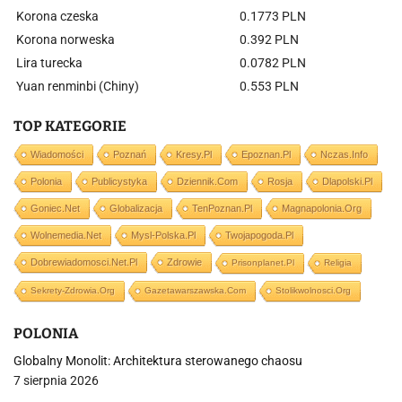
Korona czeska
0.1773 PLN
Korona norweska
0.392 PLN
Lira turecka
0.0782 PLN
Yuan renminbi (Chiny)
0.553 PLN
TOP KATEGORIE
Wiadomości
Poznań
Kresy.pl
Epoznan.pl
Nczas.info
Polonia
Publicystyka
Dziennik.com
Rosja
Dlapolski.pl
Goniec.net
Globalizacja
TenPoznan.pl
Magnapolonia.org
Wolnemedia.net
Mysl-Polska.pl
Twojapogoda.pl
Dobrewiadomosci.net.pl
Zdrowie
Prisonplanet.pl
Religia
Sekrety-Zdrowia.org
Gazetawarszawska.com
Stolikwolnosci.org
POLONIA
Globalny Monolit: Architektura sterowanego chaosu
7 sierpnia 2026