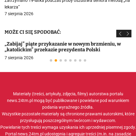
Zatrzymano 19-latka podczas próby oszustwa seniora metodą „na
lekarza”
7 sierpnia 2026
MOŻE CI SIĘ SPODOBAĆ:
„Zabijaj” piąte przykazanie w nowym brzmieniu, w
„katolickim” przekazie prezydenta Polski
7 sierpnia 2026
Materiały (treści, artykuły, zdjęcia, filmy) autorstwa portalu
news.24tm.pl mogą być publikowane i powielane pod warunkiem
podania wyraźnego źródła.
Wszystkie pozostałe materiały są chronione prawami autorskimi, które
przysługują poszczególnym twórcom i wydawcom.
Powielanie tych treści wymaga uzyskania ich uprzedniej pisemnej zgody.
Portal news.24tm.pl udostępnia i agreguje treści (m.in. na zasadzie