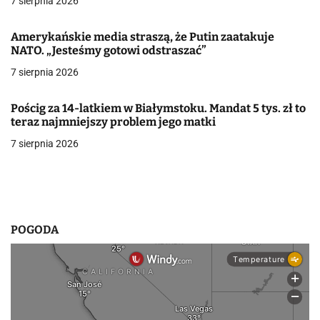
7 sierpnia 2026
j
Amerykańskie media straszą, że Putin zaatakuje
a
NATO. „Jesteśmy gotowi odstraszać”
w
7 sierpnia 2026
p
Pościg za 14-latkiem w Białymstoku. Mandat 5 tys. zł to
i
teraz najmniejszy problem jego matki
7 sierpnia 2026
s
u
POGODA