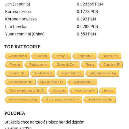
Jen (Japonia)
0.023565 PLN
Korona czeska
0.1773 PLN
Korona norweska
0.392 PLN
Lira turecka
0.0782 PLN
Yuan renminbi (Chiny)
0.553 PLN
TOP KATEGORIE
Wiadomości
Poznań
Kresy.pl
Epoznan.pl
Nczas.info
Polonia
Publicystyka
Dziennik.com
Rosja
Dlapolski.pl
Goniec.net
Globalizacja
TenPoznan.pl
Magnapolonia.org
Wolnemedia.net
Mysl-Polska.pl
Twojapogoda.pl
Dobrewiadomosci.net.pl
Zdrowie
Prisonplanet.pl
Religia
Sekrety-Zdrowia.org
Gazetawarszawska.com
Stolikwolnosci.org
POLONIA
Bruksela chce narzucić Polsce handel dziećmi
7 sierpnia 2026