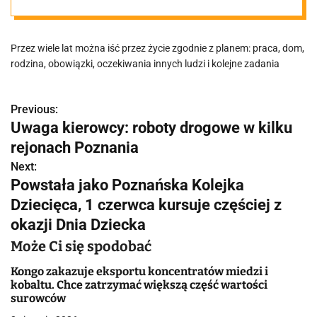
Kiedy stary
Przez wiele lat można iść przez życie zgodnie z planem: praca, dom,
scenariusz
rodzina, obowiązki, oczekiwania innych ludzi i kolejne zadania
przestaje
Previous:
N
Uwaga kierowcy: roboty drogowe w kilku
działać?
a
rejonach Poznania
w
Next:
Powstała jako Poznańska Kolejka
i
Dziecięca, 1 czerwca kursuje częściej z
g
okazji Dnia Dziecka
a
Może Ci się spodobać
c
Kongo zakazuje eksportu koncentratów miedzi i
kobaltu. Chce zatrzymać większą część wartości
j
surowców