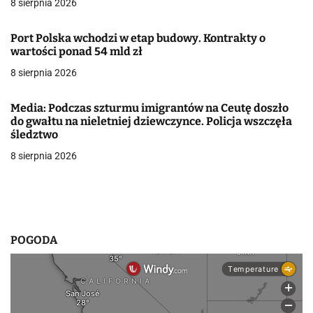
8 sierpnia 2026
a
w
Port Polska wchodzi w etap budowy. Kontrakty o
wartości ponad 54 mld zł
p
8 sierpnia 2026
i
Media: Podczas szturmu imigrantów na Ceutę doszło
s
do gwałtu na nieletniej dziewczynce. Policja wszczęła
śledztwo
u
8 sierpnia 2026
POGODA