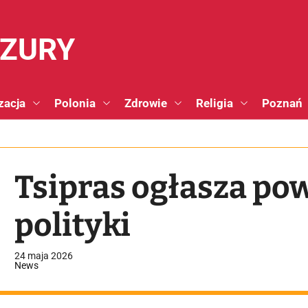
NZURY
zacja
Polonia
Zdrowie
Religia
Poznań
Tsipras ogłasza pow
polityki
24 maja 2026
News