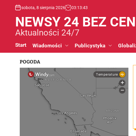
S
sobota, 8 sierpnia 2026
03
:
13
:
43
k
i
NEWSY 24 BEZ CE
p
t
Aktualności 24/7
o
c
Start
Wiadomości
Publicystyka
Globali
o
n
POGODA
t
e
n
t