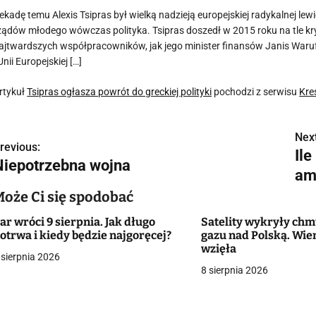
ekadę temu Alexis Tsipras był wielką nadzieją europejskiej radykalnej lewi
ządów młodego wówczas polityka. Tsipras doszedł w 2015 roku na tle k
ajtwardszych współpracowników, jak jego minister finansów Janis Waruf
 Unii Europejskiej […]
rtykuł
Tsipras ogłasza powrót do greckiej polityki
pochodzi z serwisu
Kre
Next
N
revious:
Il
Niepotrzebna wojna
a
am
w
Może Ci się spodobać
ar wróci 9 sierpnia. Jak długo
Satelity wykryły ch
otrwa i kiedy będzie najgoręcej?
gazu nad Polską. Wie
g
wzięła
 sierpnia 2026
8 sierpnia 2026
a
c