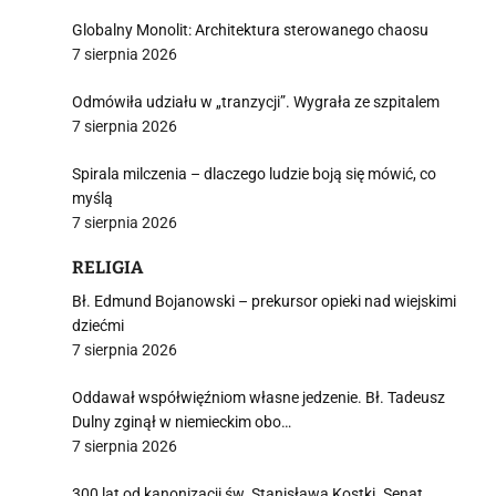
Globalny Monolit: Architektura sterowanego chaosu
7 sierpnia 2026
Odmówiła udziału w „tranzycji”. Wygrała ze szpitalem
7 sierpnia 2026
Spirala milczenia – dlaczego ludzie boją się mówić, co
myślą
7 sierpnia 2026
RELIGIA
Bł. Edmund Bojanowski – prekursor opieki nad wiejskimi
dziećmi
7 sierpnia 2026
Oddawał współwięźniom własne jedzenie. Bł. Tadeusz
Dulny zginął w niemieckim obo…
7 sierpnia 2026
300 lat od kanonizacji św. Stanisława Kostki. Senat