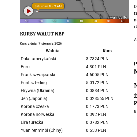
D
r
n
i
KURSY WALUT NBP
A
Kurs z dnia: 7 sierpnia 2026
Waluta
Kurs
Dolar amerykański
3.7324 PLN
P
Euro
4.301 PLN
Frank szwajcarski
4.6005 PLN
Funt szterling
5.0172 PLN
Hrywna (Ukraina)
0.0834 PLN
i
Ż
Jen (Japonia)
0.023565 PLN
p
Korona czeska
0.1773 PLN
8
Korona norweska
0.392 PLN
Lira turecka
0.0782 PLN
Yuan renminbi (Chiny)
0.553 PLN