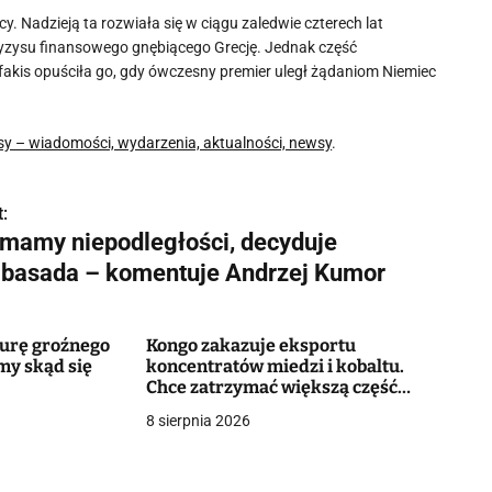
cy. Nadzieją ta rozwiała się w ciągu zaledwie czterech lat
ryzysu finansowego gnębiącego Grecję. Jednak część
akis opuściła go, gdy ówczesny premier uległ żądaniom Niemiec
sy – wiadomości, wydarzenia, aktualności, newsy
.
:
e mamy niepodległości, decyduje
basada – komentuje Andrzej Kumor
murę groźnego
Kongo zakazuje eksportu
my skąd się
koncentratów miedzi i kobaltu.
Chce zatrzymać większą część
wartości surowców
8 sierpnia 2026