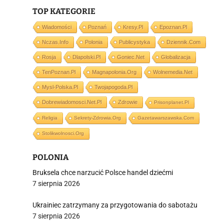
j
TOP KATEGORIE
Wiadomości
Poznań
Kresy.pl
Epoznan.pl
Nczas.info
Polonia
Publicystyka
Dziennik.com
Rosja
Dlapolski.pl
Goniec.net
Globalizacja
TenPoznan.pl
Magnapolonia.org
Wolnemedia.net
i
Mysl-Polska.pl
Twojapogoda.pl
Dobrewiadomosci.net.pl
Zdrowie
Prisonplanet.pl
Religia
Sekrety-Zdrowia.org
Gazetawarszawska.com
Stolikwolnosci.org
POLONIA
Bruksela chce narzucić Polsce handel dziećmi
7 sierpnia 2026
Ukrainiec zatrzymany za przygotowania do sabotażu
7 sierpnia 2026