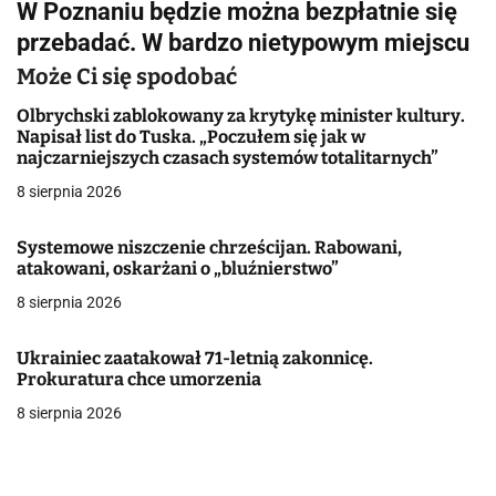
W Poznaniu będzie można bezpłatnie się
i
przebadać. W bardzo nietypowym miejscu
g
Może Ci się spodobać
a
Olbrychski zablokowany za krytykę minister kultury.
Napisał list do Tuska. „Poczułem się jak w
c
najczarniejszych czasach systemów totalitarnych”
j
8 sierpnia 2026
a
Systemowe niszczenie chrześcijan. Rabowani,
atakowani, oskarżani o „bluźnierstwo”
w
8 sierpnia 2026
p
i
Ukrainiec zaatakował 71-letnią zakonnicę.
Prokuratura chce umorzenia
s
8 sierpnia 2026
u