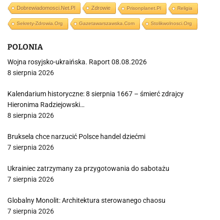
Dobrewiadomosci.net.pl
Zdrowie
Prisonplanet.pl
Religia
Sekrety-Zdrowia.org
Gazetawarszawska.com
Stolikwolnosci.org
POLONIA
Wojna rosyjsko-ukraińska. Raport 08.08.2026
8 sierpnia 2026
Kalendarium historyczne: 8 sierpnia 1667 – śmierć zdrajcy
Hieronima Radziejowski…
8 sierpnia 2026
Bruksela chce narzucić Polsce handel dziećmi
7 sierpnia 2026
Ukrainiec zatrzymany za przygotowania do sabotażu
7 sierpnia 2026
Globalny Monolit: Architektura sterowanego chaosu
7 sierpnia 2026