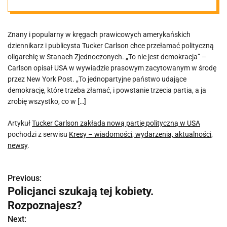
USA
Znany i popularny w kręgach prawicowych amerykańskich
dziennikarz i publicysta Tucker Carlson chce przełamać polityczną
oligarchię w Stanach Zjednoczonych. „To nie jest demokracja” –
Carlson opisał USA w wywiadzie prasowym zacytowanym w środę
przez New York Post. „To jednopartyjne państwo udające
demokrację, które trzeba złamać, i powstanie trzecia partia, a ja
zrobię wszystko, co w […]
Artykuł
Tucker Carlson zakłada nową partię polityczną w USA
pochodzi z serwisu
Kresy – wiadomości, wydarzenia, aktualności,
newsy
.
Previous:
N
Policjanci szukają tej kobiety.
a
Rozpoznajesz?
w
Next: