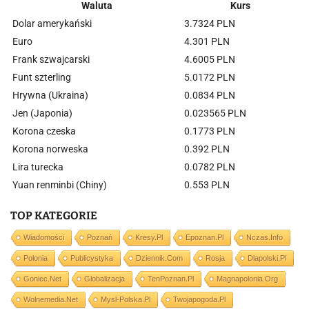
Waluta
Kurs
Dolar amerykański
3.7324 PLN
Euro
4.301 PLN
Frank szwajcarski
4.6005 PLN
Funt szterling
5.0172 PLN
Hrywna (Ukraina)
0.0834 PLN
Jen (Japonia)
0.023565 PLN
Korona czeska
0.1773 PLN
Korona norweska
0.392 PLN
Lira turecka
0.0782 PLN
Yuan renminbi (Chiny)
0.553 PLN
TOP KATEGORIE
Wiadomości
Poznań
Kresy.pl
Epoznan.pl
Nczas.info
Polonia
Publicystyka
Dziennik.com
Rosja
Dlapolski.pl
Goniec.net
Globalizacja
TenPoznan.pl
Magnapolonia.org
Wolnemedia.net
Mysl-Polska.pl
Twojapogoda.pl