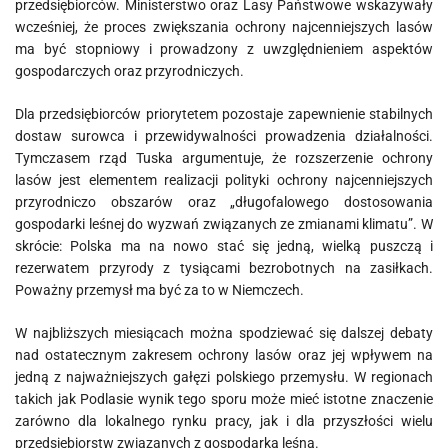
przedsiębiorców. Ministerstwo oraz Lasy Państwowe wskazywały
wcześniej, że proces zwiększania ochrony najcenniejszych lasów
ma być stopniowy i prowadzony z uwzględnieniem aspektów
gospodarczych oraz przyrodniczych.
Dla przedsiębiorców priorytetem pozostaje zapewnienie stabilnych
dostaw surowca i przewidywalności prowadzenia działalności.
Tymczasem rząd Tuska argumentuje, że rozszerzenie ochrony
lasów jest elementem realizacji polityki ochrony najcenniejszych
przyrodniczo obszarów oraz „długofalowego dostosowania
gospodarki leśnej do wyzwań związanych ze zmianami klimatu”. W
skrócie: Polska ma na nowo stać się jedną, wielką puszczą i
rezerwatem przyrody z tysiącami bezrobotnych na zasiłkach.
Poważny przemysł ma być za to w Niemczech.
W najbliższych miesiącach można spodziewać się dalszej debaty
nad ostatecznym zakresem ochrony lasów oraz jej wpływem na
jedną z najważniejszych gałęzi polskiego przemysłu. W regionach
takich jak Podlasie wynik tego sporu może mieć istotne znaczenie
zarówno dla lokalnego rynku pracy, jak i dla przyszłości wielu
przedsiębiorstw związanych z gospodarką leśną.