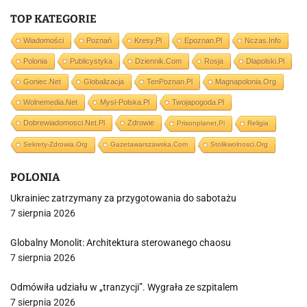
TOP KATEGORIE
Wiadomości
Poznań
Kresy.pl
Epoznan.pl
Nczas.info
Polonia
Publicystyka
Dziennik.com
Rosja
Dlapolski.pl
Goniec.net
Globalizacja
TenPoznan.pl
Magnapolonia.org
Wolnemedia.net
Mysl-Polska.pl
Twojapogoda.pl
Dobrewiadomosci.net.pl
Zdrowie
Prisonplanet.pl
Religia
Sekrety-Zdrowia.org
Gazetawarszawska.com
Stolikwolnosci.org
POLONIA
Ukrainiec zatrzymany za przygotowania do sabotażu
7 sierpnia 2026
Globalny Monolit: Architektura sterowanego chaosu
7 sierpnia 2026
Odmówiła udziału w „tranzycji”. Wygrała ze szpitalem
7 sierpnia 2026