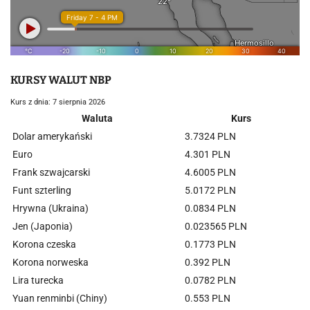
KURSY WALUT NBP
Kurs z dnia: 7 sierpnia 2026
Waluta
Kurs
Dolar amerykański
3.7324 PLN
Euro
4.301 PLN
Frank szwajcarski
4.6005 PLN
Funt szterling
5.0172 PLN
Hrywna (Ukraina)
0.0834 PLN
Jen (Japonia)
0.023565 PLN
Korona czeska
0.1773 PLN
Korona norweska
0.392 PLN
Lira turecka
0.0782 PLN
Yuan renminbi (Chiny)
0.553 PLN