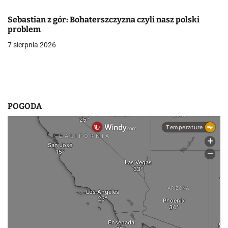
i
Sebastian z gór: Bohaterszczyzna czyli nasz polski
s
problem
7 sierpnia 2026
u
POGODA