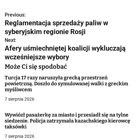
Previous:
N
Reglamentacja sprzedaży paliw w
a
syberyjskim regionie Rosji
w
Next:
Afery uśmiechniętej koalicji wykluczają
i
wcześniejsze wybory
g
Może Ci się spodobać
a
Turcja 17 razy naruszyła grecką przestrzeń
powietrzną. Doszło do symulowanej walki z greckim
c
myśliwcem
j
7 sierpnia 2026
a
Wywiózł pasażerkę za miasto i przesiadł się na tylne
siedzenie. Policja zatrzymała kazachskiego kierowcę
w
taksówki
p
7 sierpnia 2026