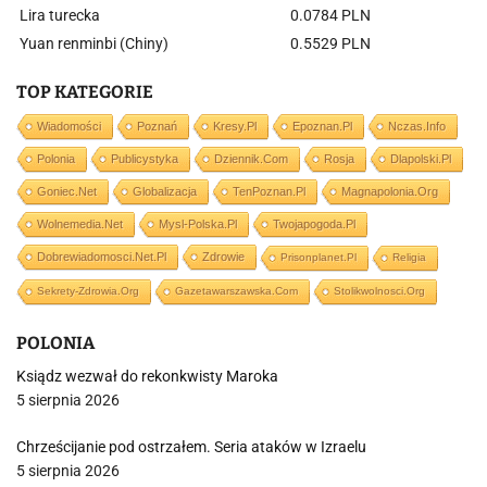
Lira turecka
0.0784 PLN
Yuan renminbi (Chiny)
0.5529 PLN
TOP KATEGORIE
Wiadomości
Poznań
Kresy.pl
Epoznan.pl
Nczas.info
Polonia
Publicystyka
Dziennik.com
Rosja
Dlapolski.pl
Goniec.net
Globalizacja
TenPoznan.pl
Magnapolonia.org
Wolnemedia.net
Mysl-Polska.pl
Twojapogoda.pl
Dobrewiadomosci.net.pl
Zdrowie
Prisonplanet.pl
Religia
Sekrety-Zdrowia.org
Gazetawarszawska.com
Stolikwolnosci.org
POLONIA
Ksiądz wezwał do rekonkwisty Maroka
5 sierpnia 2026
Chrześcijanie pod ostrzałem. Seria ataków w Izraelu
5 sierpnia 2026