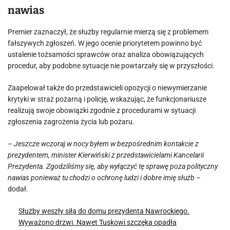
nawias
Premier zaznaczył, że służby regularnie mierzą się z problemem
fałszywych zgłoszeń. W jego ocenie priorytetem powinno być
ustalenie tożsamości sprawców oraz analiza obowiązujących
procedur, aby podobne sytuacje nie powtarzały się w przyszłości.
Zaapelował także do przedstawicieli opozycji o niewymierzanie
krytyki w straż pożarną i policję, wskazując, że funkcjonariusze
realizują swoje obowiązki zgodnie z procedurami w sytuacji
zgłoszenia zagrożenia życia lub pożaru.
– Jeszcze wczoraj w nocy byłem w bezpośrednim kontakcie z
prezydentem, minister Kierwiński z przedstawicielami Kancelarii
Prezydenta. Zgodziliśmy się, aby wyłączyć tę sprawę poza polityczny
nawias ponieważ tu chodzi o ochronę ludzi i dobre imię służb –
dodał.
Służby weszły siłą do domu prezydenta Nawrockiego.
Wyważono drzwi. Nawet Tuskowi szczęka opadła