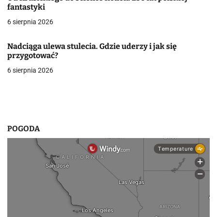
w
fantastyki
6 sierpnia 2026
p
i
Nadciąga ulewa stulecia. Gdzie uderzy i jak się
przygotować?
s
6 sierpnia 2026
u
POGODA