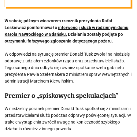
prezydenta.
W sobotę późnym wieczorem rzecznik prezydenta Rafał
„Spiskowe
Leśkiewicz poinformował o
interwencji służb w rodzinnym domu
Karola Nawrockiego w Gdańsku.
Działania zostały podjęte po
spekulacje”
otrzymaniu fałszywego zgłoszenia dotyczącego pożaru.
W odpowiedzi na sytuację premier Donald Tusk zwołał na niedzielę
odprawę z udziałem członków rządu oraz przedstawicieli służb.
Tego samego dnia odbyło się również spotkanie szefa gabinetu
prezydenta Pawła Szefernakera z ministrem spraw wewnętrznych i
administracji Marcinem Kierwińskim.
Premier o „spiskowych spekulacjach”
W niedzielny poranek premier Donald Tusk spotkał się z ministrami i
przedstawicielami służb podczas odprawy poświęconej sytuacji. W
trakcie wystąpienia zwrócił uwagę na konieczność szybkiego
działania również z innego powodu.