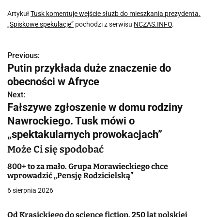
Artykuł
Tusk komentuje wejście służb do mieszkania prezydenta.
„Spiskowe spekulacje”
pochodzi z serwisu
NCZAS.INFO
.
Previous:
N
Putin przykłada duże znaczenie do
a
obecności w Afryce
w
Next:
Fałszywe zgłoszenie w domu rodziny
i
Nawrockiego. Tusk mówi o
g
„spektakularnych prowokacjach”
a
Może Ci się spodobać
c
800+ to za mało. Grupa Morawieckiego chce
wprowadzić „Pensję Rodzicielską”
j
6 sierpnia 2026
a
Od Krasickiego do science fiction. 250 lat polskiej