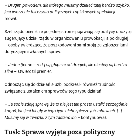
– Drugim powodem, dla którego musimy działać tutaj bardzo szybko,
jest tworzenie fali czysto politycznych i spiskowych spekulacji –
mówił.
Szef rządu ocenił, że po jednej stronie pojawiają się politycy opozycji
sugerujący udział rządu w organizowaniu prowokacji, a po drugiej
– osoby twierdzące, że poszkodowani sami stoją za zgłoszeniami
dotyczącymi własnych spraw.
– Jedne [teorie – red.] są głupsze od drugich, ale niestety są bardzo
silne –
stwierdził premier.
Odnosząc się do działań służb, podkreślił również trudności
związane z ustaleniem sprawców tego typu działań.
– Ja sobie zdaję sprawę, że to nie jest tak prosto ustalić szczególnie
kogoś, kto jest biegły w tego typu niebezpiecznych zabawach. […]
Musimy się w związku z tym zastanowić –
kontynuował.
Tusk: Sprawa wyjęta poza polityczny