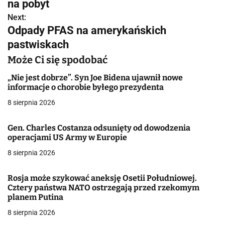
w
na pobyt
Next:
i
Odpady PFAS na amerykańskich
g
pastwiskach
a
Może Ci się spodobać
c
„Nie jest dobrze”. Syn Joe Bidena ujawnił nowe
informacje o chorobie byłego prezydenta
j
8 sierpnia 2026
a
Gen. Charles Costanza odsunięty od dowodzenia
w
operacjami US Army w Europie
8 sierpnia 2026
p
i
Rosja może szykować aneksję Osetii Południowej.
Cztery państwa NATO ostrzegają przed rzekomym
s
planem Putina
u
8 sierpnia 2026