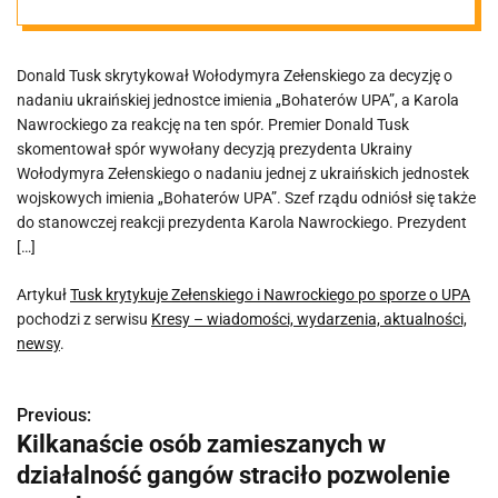
Donald Tusk skrytykował Wołodymyra Zełenskiego za decyzję o
nadaniu ukraińskiej jednostce imienia „Bohaterów UPA”, a Karola
Nawrockiego za reakcję na ten spór. Premier Donald Tusk
skomentował spór wywołany decyzją prezydenta Ukrainy
Wołodymyra Zełenskiego o nadaniu jednej z ukraińskich jednostek
wojskowych imienia „Bohaterów UPA”. Szef rządu odniósł się także
do stanowczej reakcji prezydenta Karola Nawrockiego. Prezydent
[…]
Artykuł
Tusk krytykuje Zełenskiego i Nawrockiego po sporze o UPA
pochodzi z serwisu
Kresy – wiadomości, wydarzenia, aktualności,
newsy
.
Previous:
N
Kilkanaście osób zamieszanych w
a
działalność gangów straciło pozwolenie