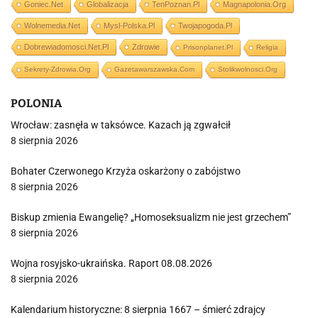
Goniec.net
Globalizacja
TenPoznan.pl
Magnapolonia.org
Wolnemedia.net
Mysl-Polska.pl
Twojapogoda.pl
Dobrewiadomosci.net.pl
Zdrowie
Prisonplanet.pl
Religia
Sekrety-Zdrowia.org
Gazetawarszawska.com
Stolikwolnosci.org
POLONIA
Wrocław: zasnęła w taksówce. Kazach ją zgwałcił
8 sierpnia 2026
Bohater Czerwonego Krzyża oskarżony o zabójstwo
8 sierpnia 2026
Biskup zmienia Ewangelię? „Homoseksualizm nie jest grzechem”
8 sierpnia 2026
Wojna rosyjsko-ukraińska. Raport 08.08.2026
8 sierpnia 2026
Kalendarium historyczne: 8 sierpnia 1667 – śmierć zdrajcy