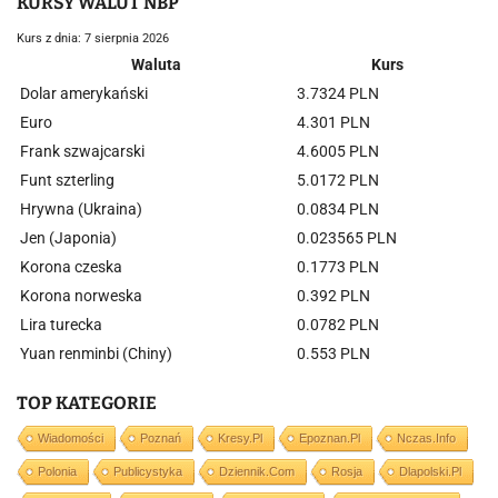
KURSY WALUT NBP
Kurs z dnia: 7 sierpnia 2026
Waluta
Kurs
Dolar amerykański
3.7324 PLN
Euro
4.301 PLN
Frank szwajcarski
4.6005 PLN
Funt szterling
5.0172 PLN
Hrywna (Ukraina)
0.0834 PLN
Jen (Japonia)
0.023565 PLN
Korona czeska
0.1773 PLN
Korona norweska
0.392 PLN
Lira turecka
0.0782 PLN
Yuan renminbi (Chiny)
0.553 PLN
TOP KATEGORIE
Wiadomości
Poznań
Kresy.pl
Epoznan.pl
Nczas.info
Polonia
Publicystyka
Dziennik.com
Rosja
Dlapolski.pl