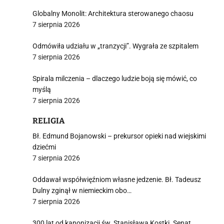
Globalny Monolit: Architektura sterowanego chaosu
7 sierpnia 2026
Odmówiła udziału w „tranzycji”. Wygrała ze szpitalem
7 sierpnia 2026
Spirala milczenia – dlaczego ludzie boją się mówić, co
myślą
7 sierpnia 2026
RELIGIA
Bł. Edmund Bojanowski – prekursor opieki nad wiejskimi
dziećmi
7 sierpnia 2026
Oddawał współwięźniom własne jedzenie. Bł. Tadeusz
Dulny zginął w niemieckim obo…
7 sierpnia 2026
300 lat od kanonizacji św. Stanisława Kostki. Senat