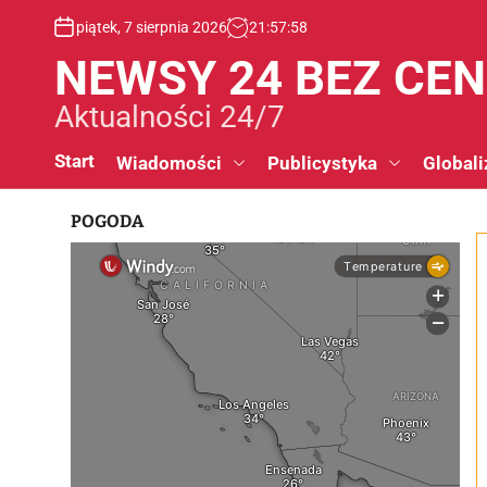
S
piątek, 7 sierpnia 2026
21
:
57
:
59
k
i
NEWSY 24 BEZ CE
p
t
Aktualności 24/7
o
c
Start
Wiadomości
Publicystyka
Globali
o
n
POGODA
t
e
n
t