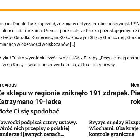
remier Donald Tusk zapewnił, że zmiany dotyczące obecności wojsk USA 
dolności odstraszania. Premier podkreślił, że Polska pozostaje jednym
iątek w Ośrodku Konferencyjno-Szkoleniowym Straży Granicznej „Strażni
mianach w obecności wojsk Stanów […]
rtykuł
Tusk o wycofaniu części wojsk USA z Europy. „Decyzje mają charak
erwisu
Kresy – wiadomości, wydarzenia, aktualności, newsy
.
revious:
Next
N
Ze sklepu w regionie zniknęło 191 zdrapek.
Pi
a
Zatrzymano 19-latka
rok
w
Może Ci się spodobać
awrocki podpisał cztery ustawy.
Kryzys między Hiszp
śród nich przepisy o polskiej
Włochami. Oba kraje
g
anderze i jawnych cenach
kontrole graniczne