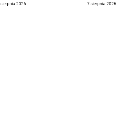
ieszkań
 sierpnia 2026
7 sierpnia 2026
a
c
a
w
p
s
u