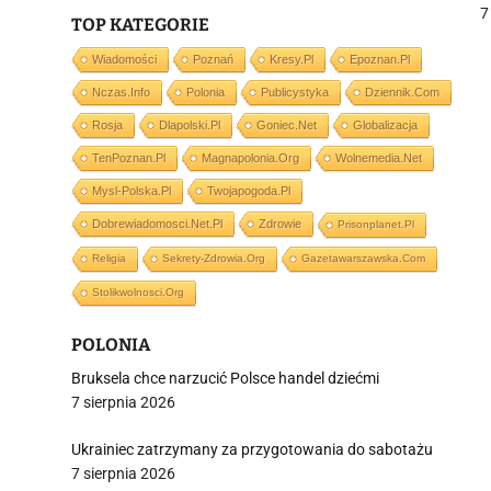
m
7
TOP KATEGORIE
Wiadomości
Poznań
Kresy.pl
Epoznan.pl
Nczas.info
Polonia
Publicystyka
Dziennik.com
j
Rosja
Dlapolski.pl
Goniec.net
Globalizacja
TenPoznan.pl
Magnapolonia.org
Wolnemedia.net
Mysl-Polska.pl
Twojapogoda.pl
Dobrewiadomosci.net.pl
Zdrowie
Prisonplanet.pl
Religia
Sekrety-Zdrowia.org
Gazetawarszawska.com
i
Stolikwolnosci.org
POLONIA
Bruksela chce narzucić Polsce handel dziećmi
7 sierpnia 2026
Ukrainiec zatrzymany za przygotowania do sabotażu
7 sierpnia 2026