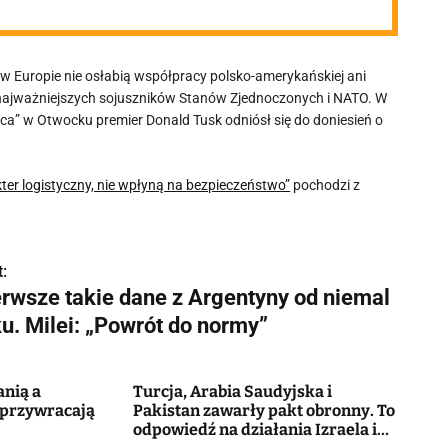
w Europie nie osłabią współpracy polsko-amerykańskiej ani
 z najważniejszych sojuszników Stanów Zjednoczonych i NATO. W
ca” w Otwocku premier Donald Tusk odniósł się do doniesień o
ter logistyczny, nie wpłyną na bezpieczeństwo”
pochodzi z
:
erwsze takie dane z Argentyny od niemal
u. Milei: „Powrót do normy”
anią a
Turcja, Arabia Saudyjska i
 przywracają
Pakistan zawarły pakt obronny. To
odpowiedź na działania Izraela i