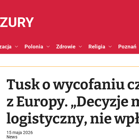
NZURY
zacja
Polonia
Zdrowie
Religia
Poznań
Tusk o wycofaniu c
z Europy. „Decyzje 
logistyczny, nie wp
bezpieczeństwo”
15 maja 2026
News