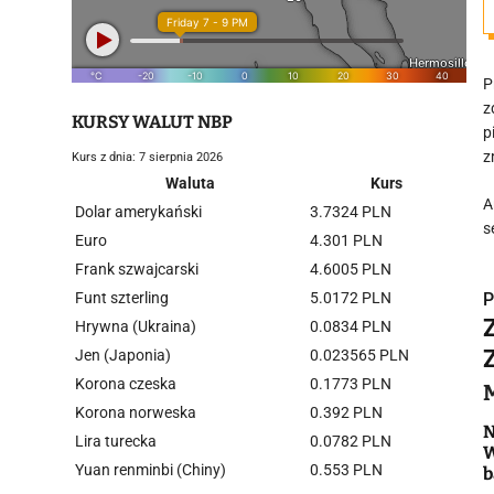
P
z
KURSY WALUT NBP
p
z
Kurs z dnia: 7 sierpnia 2026
Waluta
Kurs
A
Dolar amerykański
3.7324 PLN
s
Euro
4.301 PLN
Frank szwajcarski
4.6005 PLN
Funt szterling
5.0172 PLN
P
Hrywna (Ukraina)
0.0834 PLN
Jen (Japonia)
0.023565 PLN
Korona czeska
0.1773 PLN
Korona norweska
0.392 PLN
i
N
Lira turecka
0.0782 PLN
W
Yuan renminbi (Chiny)
0.553 PLN
b