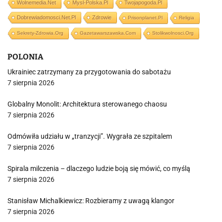
Wolnemedia.net
Mysl-Polska.pl
Twojapogoda.pl
Dobrewiadomosci.net.pl
Zdrowie
Prisonplanet.pl
Religia
Sekrety-Zdrowia.org
Gazetawarszawska.com
Stolikwolnosci.org
POLONIA
Ukrainiec zatrzymany za przygotowania do sabotażu
7 sierpnia 2026
Globalny Monolit: Architektura sterowanego chaosu
7 sierpnia 2026
Odmówiła udziału w „tranzycji”. Wygrała ze szpitalem
7 sierpnia 2026
Spirala milczenia – dlaczego ludzie boją się mówić, co myślą
7 sierpnia 2026
Stanisław Michalkiewicz: Rozbieramy z uwagą klangor
7 sierpnia 2026