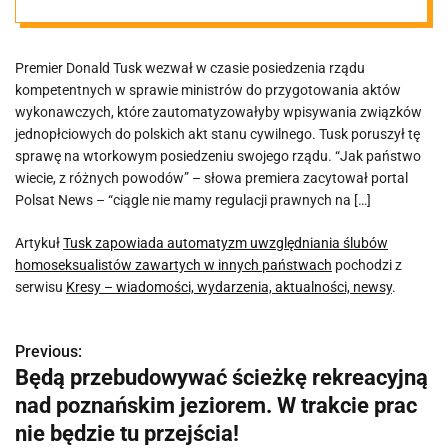
homoseksualist
Premier Donald Tusk wezwał w czasie posiedzenia rządu
ów zawartych w
kompetentnych w sprawie ministrów do przygotowania aktów
wykonawczych, które zautomatyzowałyby wpisywania związków
innych
jednopłciowych do polskich akt stanu cywilnego. Tusk poruszył tę
sprawę na wtorkowym posiedzeniu swojego rządu. “Jak państwo
wiecie, z różnych powodów” – słowa premiera zacytował portal
państwach
Polsat News – “ciągle nie mamy regulacji prawnych na […]
Artykuł
Tusk zapowiada automatyzm uwzględniania ślubów
homoseksualistów zawartych w innych państwach
pochodzi z
serwisu
Kresy – wiadomości, wydarzenia, aktualności, newsy
.
Previous:
N
Będą przebudowywać ścieżkę rekreacyjną
a
nad poznańskim jeziorem. W trakcie prac
w
nie będzie tu przejścia!