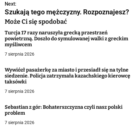
Next:
i
Szukają tego mężczyzny. Rozpoznajesz?
g
Może Ci się spodobać
a
Turcja 17 razy naruszyła grecką przestrzeń
powietrzną. Doszło do symulowanej walki z greckim
c
myśliwcem
j
7 sierpnia 2026
a
Wywiózł pasażerkę za miasto i przesiadł się na tylne
siedzenie. Policja zatrzymała kazachskiego kierowcę
w
taksówki
p
7 sierpnia 2026
i
Sebastian z gór: Bohaterszczyzna czyli nasz polski
s
problem
7 sierpnia 2026
u