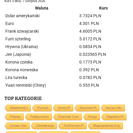
Kurs z dnia: 7 sierpnia 2026
Waluta
Kurs
Dolar amerykański
3.7324 PLN
Euro
4.301 PLN
Frank szwajcarski
4.6005 PLN
Funt szterling
5.0172 PLN
Hrywna (Ukraina)
0.0834 PLN
Jen (Japonia)
0.023565 PLN
Korona czeska
0.1773 PLN
Korona norweska
0.392 PLN
Lira turecka
0.0782 PLN
Yuan renminbi (Chiny)
0.553 PLN
TOP KATEGORIE
Wiadomości
Poznań
Kresy.pl
Epoznan.pl
Nczas.info
Polonia
Publicystyka
Dziennik.com
Rosja
Dlapolski.pl
Goniec.net
Globalizacja
TenPoznan.pl
Magnapolonia.org