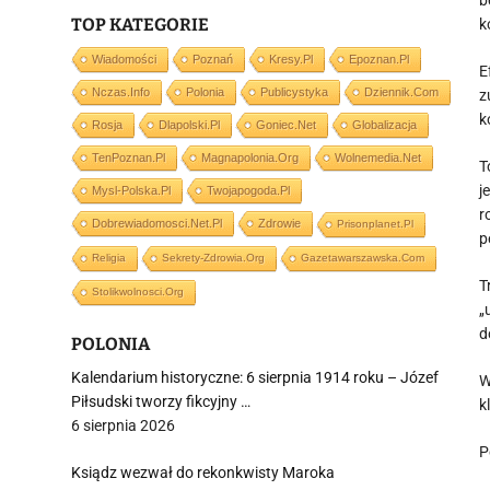
b
TOP KATEGORIE
k
Wiadomości
Poznań
Kresy.pl
Epoznan.pl
E
Nczas.info
Polonia
Publicystyka
Dziennik.com
z
k
Rosja
Dlapolski.pl
Goniec.net
Globalizacja
TenPoznan.pl
Magnapolonia.org
Wolnemedia.net
T
j
Mysl-Polska.pl
Twojapogoda.pl
r
Dobrewiadomosci.net.pl
Zdrowie
Prisonplanet.pl
p
Religia
Sekrety-Zdrowia.org
Gazetawarszawska.com
T
Stolikwolnosci.org
„
d
POLONIA
Kalendarium historyczne: 6 sierpnia 1914 roku – Józef
W
Piłsudski tworzy fikcyjny …
k
6 sierpnia 2026
P
Ksiądz wezwał do rekonkwisty Maroka