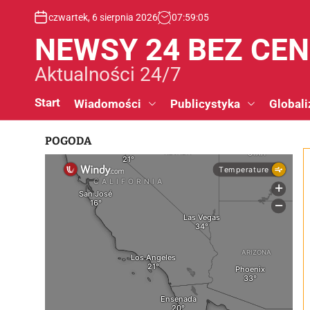
S
czwartek, 6 sierpnia 2026
07
:
59
:
06
k
i
NEWSY 24 BEZ CE
p
t
Aktualności 24/7
o
c
Start
Wiadomości
Publicystyka
Globali
o
n
POGODA
t
e
n
t