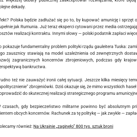
ez większej debaty publicznej zaakceptował rozwiązania, które będ
olejne dekady.
fekt? Polska będzie zadłużać się po to, by kupować amunicję i sprzęt
upełnie jak Rumunia. Już teraz eksperci cytowani przez media ostrzega
osztów realizacji kontraktu. Innymi słowy — polski podatnik zapłaci więce
o pokazuje fundamentalny problem polityki rządu gauleitera Tuska: zam
ego zausznicy stawiają na model uzależnienia od zewnętrznych dost
ozwój zagranicznych koncernów zbrojeniowych, podczas gdy krajow
erspektywą bankructwa.
rudno też nie zauważyć ironii całej sytuacji. Jeszcze kilka miesięcy te
upolitycznienie” zbrojeniówki. Dziś okazuje się, że mimo wszystkich haseł 
oprowadzić do skutecznej realizacji strategicznego programu amunicyjn
 czasach, gdy bezpieczeństwo militarne powinno być absolutnym prio
lientem obcych koncernów. Rachunek za tę politykę — jak zwykle — zapł
olecamy również:
Na Ukrainie „zaginęło” 800 tys. sztuk broni