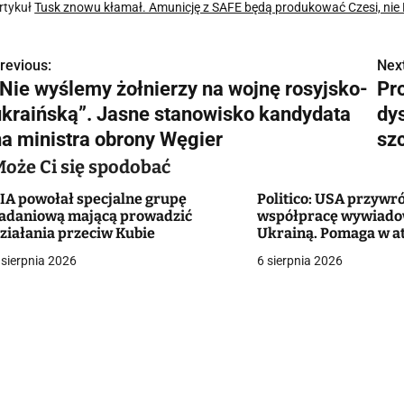
rtykuł
Tusk znowu kłamał. Amunicję z SAFE będą produkować Czesi, nie
revious:
Next
N
„Nie wyślemy żołnierzy na wojnę rosyjsko-
Pr
a
ukraińską”. Jasne stanowisko kandydata
dy
w
na ministra obrony Węgier
sz
Może Ci się spodobać
IA powołał specjalne grupę
Politico: USA przywr
g
adaniową mającą prowadzić
współpracę wywiado
ziałania przeciw Kubie
Ukrainą. Pomaga w a
a
głębi Rosji
 sierpnia 2026
6 sierpnia 2026
c
a
w