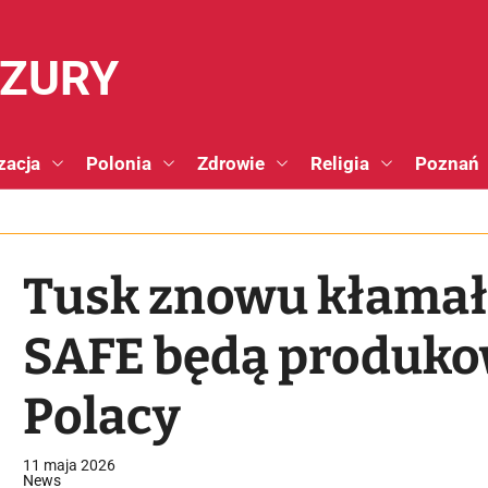
NZURY
zacja
Polonia
Zdrowie
Religia
Poznań
Tusk znowu kłamał
SAFE będą produkow
Polacy
11 maja 2026
News