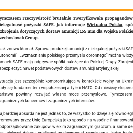
ymczasem rzeczywistość brutalnie zweryfikowała propagandowe 
ielegalność pożyczki SAFE. Jak informuje
Wirtualna Polska
, sp
zbrojenia dotyczących dostaw amunicji 155 mm dla Wojska Polskieg
zechoslovak Group
.
usk znowu kłamał. Sprawa produkcji amunicji z nielegalnej pożyczki SAF
utonomii” i „wzmacnianiu polskiego przemysłu obronnego” można włożyć m
amach SAFE mają odgrywać spółki należące do
Polskiej Grupy Zbrojen
abezpieczyć nawet podstawowych dostaw amunicji artyleryjskiej.
ytuacja jest szczególnie kompromitująca w kontekście wojny na Ukrai
tały się fundamentem współczesnej artylerii NATO. Od miesięcy eksperc
aństwa powinny rozwijać własne moce przemysłowe. Tymczasem po
agranicznych koncernów i zagranicznych interesów.
ajbardziej absurdalne jest jednak to, że wszystko to dzieje się równo
romowany przez Unię Europejską jako sposób na wspólne finansowanie 
odporządkowanie zakupów wielkim zagranicznym graczom, a same decy