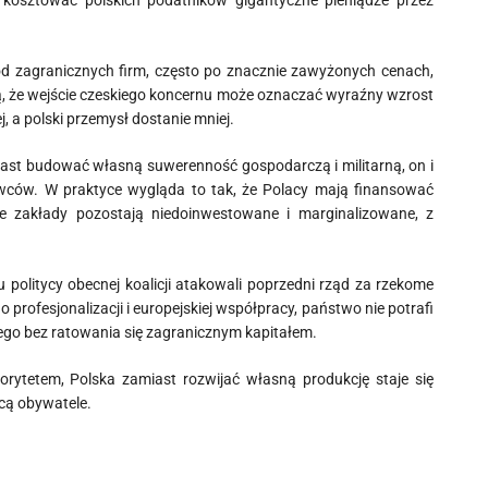
ą kosztować polskich podatników gigantyczne pieniądze przez
 od zagranicznych firm, często po znacznie zawyżonych cenach,
ją, że wejście czeskiego koncernu może oznaczać wyraźny wzrost
j, a polski przemysł dostanie mniej.
iast budować własną suwerenność gospodarczą i militarną, on i
awców. W praktyce wygląda to tak, że Polacy mają finansować
e zakłady pozostają niedoinwestowane i marginalizowane, z
mu politycy obecnej koalicji atakowali poprzedni rząd za rzekome
o profesjonalizacji i europejskiej współpracy, państwo nie potrafi
ego bez ratowania się zagranicznym kapitałem.
rytetem, Polska zamiast rozwijać własną produkcję staje się
acą obywatele.