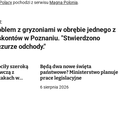
 Polacy
pochodzi z serwisu
Magna Polonia
.
:
oblem z gryzoniami w obrębie jednego z
skontów w Poznaniu. "Stwierdzono
czurze odchody."
óciły szeroką
Będą dwa nowe święta
wczą z
państwowe? Ministerstwo planuje
takach w
prace legislacyjne
6 sierpnia 2026