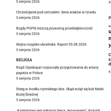
5 sierpnia 2026
A
Chrześcijanie pod ostrzałem. Seria ataków w Izraelu
5 sierpnia 2026
P
Rządy POPiS niszczą prywatną przedsiębiorczość
5 sierpnia 2026
Wojna rosyjsko-ukraińska. Raport 05.08.2026
i
5 sierpnia 2026
C
z
RELIGIA
d
Rząd i Episkopat rozpoczęły przygotowania do wizyty
6
papieża w Polsce
5 sierpnia 2026
j
Śnieg w środku rzymskiego lata. Skąd wziął się kult Matki
Bożej Śnieżnej
5 sierpnia 2026
„Kapłaństwo jest miłością Serca Jezusowego”. Kościół