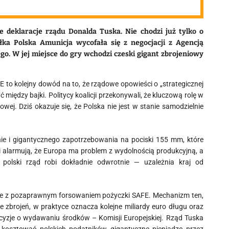
deklaracje rządu Donalda Tuska. Nie chodzi już tylko o
ółka Polska Amunicja wycofała się z negocjacji z Agencją
o. W jej miejsce do gry wchodzi czeski gigant zbrojeniowy
E to kolejny dowód na to, że rządowe opowieści o „strategicznej
iędzy bajki. Politycy koalicji przekonywali, że kluczową rolę w
iowej
. Dziś okazuje się, że Polska nie jest w stanie samodzielnie
nie i gigantycznego zapotrzebowania na pociski 155 mm, które
i alarmują, że Europa ma problem z wydolnością produkcyjną, a
lski rząd robi dokładnie odwrotnie — uzależnia kraj od
legle z pozaprawnym forsowaniem pożyczki SAFE. Mechanizm ten,
zbrojeń, w praktyce oznacza kolejne miliardy euro długu oraz
zje o wydawaniu środków – Komisji Europejskiej. Rząd Tuska