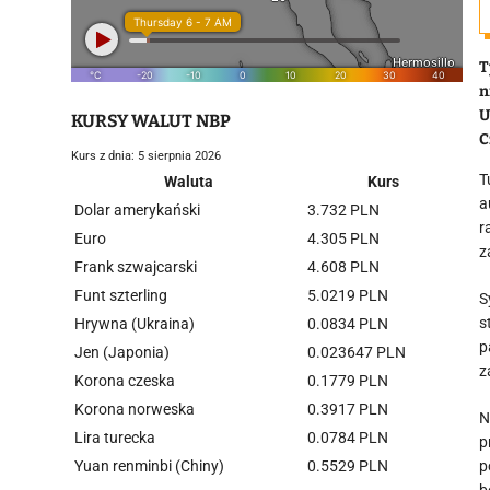
T
n
U
KURSY WALUT NBP
C
Kurs z dnia: 5 sierpnia 2026
T
Waluta
Kurs
a
Dolar amerykański
3.732 PLN
r
Euro
4.305 PLN
z
Frank szwajcarski
4.608 PLN
Funt szterling
5.0219 PLN
S
s
Hrywna (Ukraina)
0.0834 PLN
p
Jen (Japonia)
0.023647 PLN
z
Korona czeska
0.1779 PLN
Korona norweska
0.3917 PLN
N
Lira turecka
0.0784 PLN
p
Yuan renminbi (Chiny)
0.5529 PLN
p