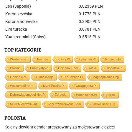
Jen (Japonia)
0.02359 PLN
Korona czeska
0.1778 PLN
Korona norweska
0.3905 PLN
Lira turecka
0.0781 PLN
Yuan renminbi (Chiny)
0.5516 PLN
TOP KATEGORIE
Wiadomości
Poznań
Kresy.pl
Epoznan.pl
Nczas.info
Polonia
Publicystyka
Dziennik.com
Rosja
Dlapolski.pl
Goniec.net
Globalizacja
TenPoznan.pl
Magnapolonia.org
Wolnemedia.net
Mysl-Polska.pl
Twojapogoda.pl
Dobrewiadomosci.net.pl
Zdrowie
Prisonplanet.pl
Religia
Sekrety-Zdrowia.org
Gazetawarszawska.com
Stolikwolnosci.org
POLONIA
Kolejny dewiant gender aresztowany za molestowanie dzieci