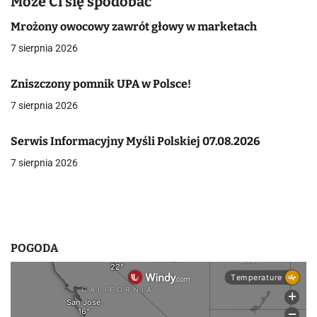
Może Ci się spodobać
g
Mrożony owocowy zawrót głowy w marketach
a
7 sierpnia 2026
c
Zniszczony pomnik UPA w Polsce!
j
7 sierpnia 2026
a
Serwis Informacyjny Myśli Polskiej 07.08.2026
w
7 sierpnia 2026
p
i
s
POGODA
u