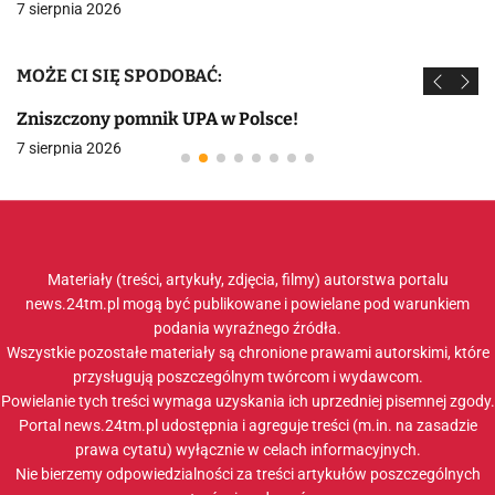
7 sierpnia 2026
MOŻE CI SIĘ SPODOBAĆ:
Zniszczony pomnik UPA w Polsce!
7 sierpnia 2026
Materiały (treści, artykuły, zdjęcia, filmy) autorstwa portalu
news.24tm.pl mogą być publikowane i powielane pod warunkiem
podania wyraźnego źródła.
Wszystkie pozostałe materiały są chronione prawami autorskimi, które
przysługują poszczególnym twórcom i wydawcom.
Powielanie tych treści wymaga uzyskania ich uprzedniej pisemnej zgody.
Portal news.24tm.pl udostępnia i agreguje treści (m.in. na zasadzie
prawa cytatu) wyłącznie w celach informacyjnych.
Nie bierzemy odpowiedzialności za treści artykułów poszczególnych