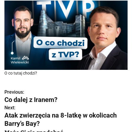
O co tutaj chodzi?
Previous:
N
Co dalej z Iranem?
a
Next:
Atak zwierzęcia na 8-latkę w okolicach
w
Barry’s Bay?
i