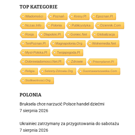
TOP KATEGORIE
Wiadomości
Poznań
Kresy.pl
Epoznan.pl
Nczas.info
Polonia
Publicystyka
Dziennik.com
Rosja
Dlapolski.pl
Goniec.net
Globalizacja
i
TenPoznan.pl
Magnapolonia.org
Wolnemedia.net
Mysl-Polska.pl
Twojapogoda.pl
Dobrewiadomosci.net.pl
Zdrowie
Prisonplanet.pl
Religia
Sekrety-Zdrowia.org
Gazetawarszawska.com
Stolikwolnosci.org
POLONIA
Bruksela chce narzucić Polsce handel dziećmi
7 sierpnia 2026
Ukrainiec zatrzymany za przygotowania do sabotażu
7 sierpnia 2026