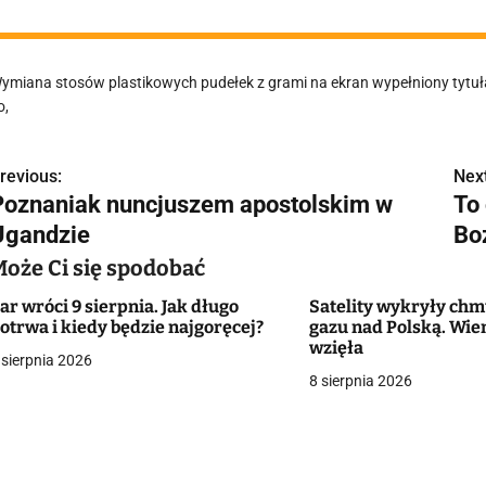
ymiana stosów plastikowych pudełek z grami na ekran wypełniony tytuła
o,
revious:
Next
N
Poznaniak nuncjuszem apostolskim w
To
a
Ugandzie
Bo
w
Może Ci się spodobać
ar wróci 9 sierpnia. Jak długo
Satelity wykryły ch
otrwa i kiedy będzie najgoręcej?
gazu nad Polską. Wie
g
wzięła
 sierpnia 2026
8 sierpnia 2026
a
c