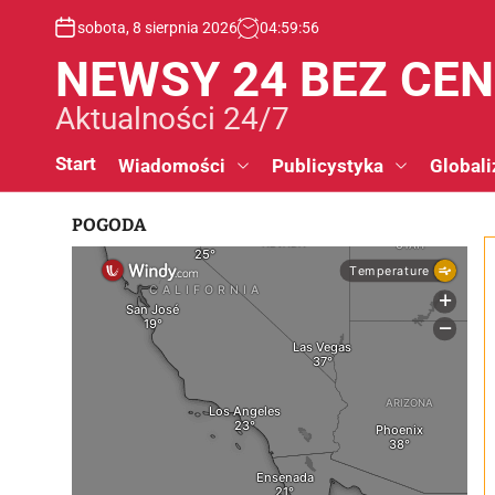
S
sobota, 8 sierpnia 2026
04
:
59
:
56
k
i
NEWSY 24 BEZ CE
p
t
Aktualności 24/7
o
c
Start
Wiadomości
Publicystyka
Globali
o
n
POGODA
t
e
n
t