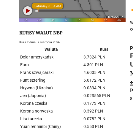
W
c
KURSY WALUT NBP
Kurs z dnia: 7 sierpnia 2026
P
Waluta
Kurs
Dolar amerykański
3.7324 PLN
Euro
4.301 PLN
Frank szwajcarski
4.6005 PLN
Funt szterling
5.0172 PLN
i
Ż
Hrywna (Ukraina)
0.0834 PLN
p
Jen (Japonia)
0.023565 PLN
8
Korona czeska
0.1773 PLN
Korona norweska
0.392 PLN
Lira turecka
0.0782 PLN
Yuan renminbi (Chiny)
0.553 PLN
j