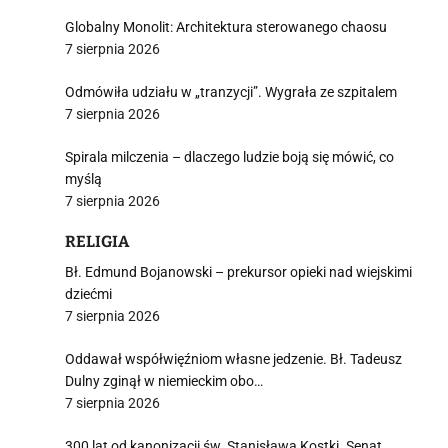
Globalny Monolit: Architektura sterowanego chaosu
7 sierpnia 2026
Odmówiła udziału w „tranzycji”. Wygrała ze szpitalem
7 sierpnia 2026
Spirala milczenia – dlaczego ludzie boją się mówić, co
myślą
7 sierpnia 2026
RELIGIA
Bł. Edmund Bojanowski – prekursor opieki nad wiejskimi
dziećmi
7 sierpnia 2026
Oddawał współwięźniom własne jedzenie. Bł. Tadeusz
Dulny zginął w niemieckim obo…
7 sierpnia 2026
300 lat od kanonizacji św. Stanisława Kostki. Senat