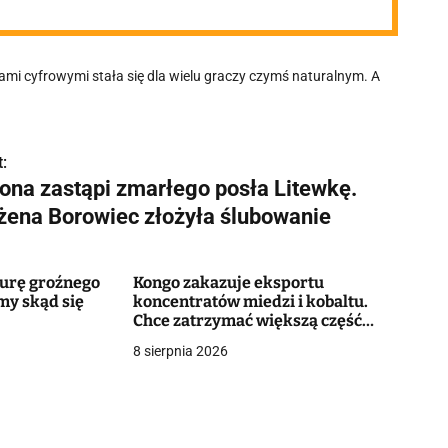
mi cyfrowymi stała się dla wielu graczy czymś naturalnym. A
:
 ona zastąpi zmarłego posła Litewkę.
żena Borowiec złożyła ślubowanie
murę groźnego
Kongo zakazuje eksportu
my skąd się
koncentratów miedzi i kobaltu.
Chce zatrzymać większą część
wartości surowców
8 sierpnia 2026