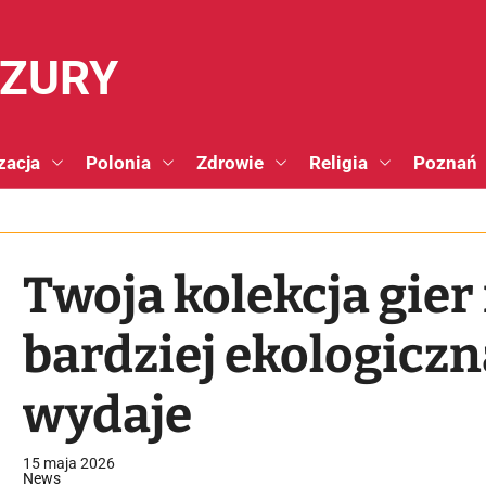
NZURY
zacja
Polonia
Zdrowie
Religia
Poznań
Twoja kolekcja gier
bardziej ekologiczna
wydaje
15 maja 2026
News