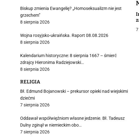
Biskup zmienia Ewangelię? „Homoseksualizm nie jest
i
I
grzechem”
z
8 sierpnia 2026
7
Wojna rosyjsko-ukraińska. Raport 08.08.2026
8 sierpnia 2026
Kalendarium historyczne: 8 sierpnia 1667 – śmierć
j
zdrajcy Hieronima Radziejowski…
8 sierpnia 2026
RELIGIA
Bł. Edmund Bojanowski – prekursor opieki nad wiejskimi
dziećmi
7 sierpnia 2026
i
Oddawał współwięźniom własne jedzenie. Bł. Tadeusz
Dulny zginął w niemieckim obo…
7 sierpnia 2026