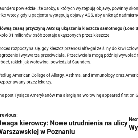
aunders powiedział, że osoby, u których występują objawy, powinny skon
ylko wtedy, gdy u pacjenta występują objawy AGS, aby uniknąć nadmierne
łówną znaną przyczyną AGS są ukąszenia kleszcza samotnego (Lone S
koło 31 milionów osób zostaje ukąszonych przez kleszcze.
roces rozpoczyna się, gdy kleszcz przenosi alfa-gal ze śliny do krwi czło
agrożenie i wytwarza przeciwciała. Przeciwciała mogą później wywołać rea
ródeł, takich jak wołowina, powiedział Saunders.
edług American College of Allergy, Asthma, and Immunology oraz Americ
ozpoznawany przez lekarzy.
he post
Tysiące Amerykanów ma alergię na wołowinę
appeared first on
G
revious:
N
Next
Uwaga kierowcy: Nowe utrudnienia na ulicy
Wy
a
Warszawskiej w Poznaniu