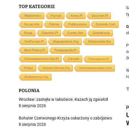
TOP KATEGORIE
S
t
Wiadomości
Poznań
Kresy.pl
Epoznan.pl
Nczas.info
Polonia
Publicystyka
Dziennik.com
G
o
Rosja
Dlapolski.pl
Goniec.net
Globalizacja
TenPoznan.pl
Magnapolonia.org
Wolnemedia.net
P
Mysl-Polska.pl
Twojapogoda.pl
z
ź
Dobrewiadomosci.net.pl
Zdrowie
Prisonplanet.pl
Religia
Sekrety-Zdrowia.org
Gazetawarszawska.com
W
r
Stolikwolnosci.org
T
POLONIA
Wrocław: zasnęła w taksówce. Kazach ją zgwałcił
8 sierpnia 2026
P
Bohater Czerwonego Krzyża oskarżony o zabójstwo
8 sierpnia 2026