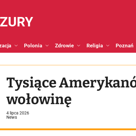
NZURY
zacja
Polonia
Zdrowie
Religia
Poznań
Tysiące Amerykanó
wołowinę
4 lipca 2026
News