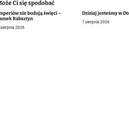
w
Może Ci się spodobać
mperiów nie budują święci –
Dzisiaj jesteśmy w 
amek Rabsztyn
7 sierpnia 2026
g
 sierpnia 2026
a
c
a
w
p
s
u