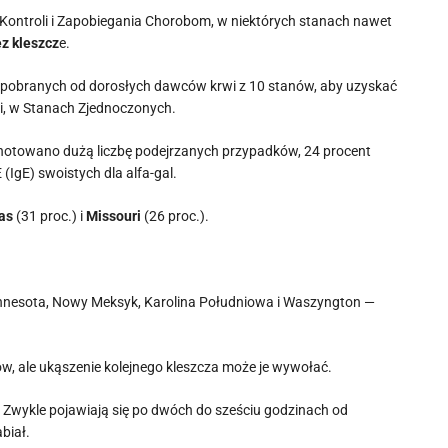
Kontroli i Zapobiegania Chorobom, w niektórych stanach nawet
z kleszcz
e.
y pobranych od dorosłych dawców krwi z 10 stanów, aby uzyskać
ii, w Stanach Zjednoczonych.
dnotowano dużą liczbę podejrzanych przypadków, 24 procent
IgE) swoistych dla alfa-gal.
as
(31 proc.) i
Missouri
(26 proc.).
Minnesota, Nowy Meksyk, Karolina Południowa i Waszyngton —
, ale ukąszenie kolejnego kleszcza może je wywołać.
. Zwykle pojawiają się po dwóch do sześciu godzinach od
biał.