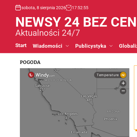
S
sobota, 8 sierpnia 2026
17
:
52
:
56
k
i
NEWSY 24 BEZ CE
p
t
Aktualności 24/7
o
c
Start
Wiadomości
Publicystyka
Globali
o
n
POGODA
t
e
n
t