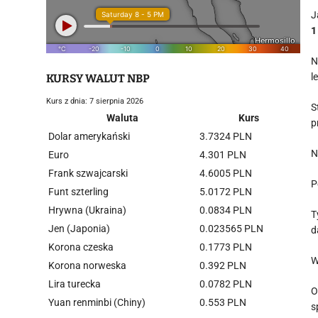
J
1
N
l
KURSY WALUT NBP
Kurs z dnia: 7 sierpnia 2026
S
Waluta
Kurs
p
Dolar amerykański
3.7324 PLN
N
Euro
4.301 PLN
Frank szwajcarski
4.6005 PLN
P
Funt szterling
5.0172 PLN
Hrywna (Ukraina)
0.0834 PLN
T
Jen (Japonia)
0.023565 PLN
d
Korona czeska
0.1773 PLN
W
Korona norweska
0.392 PLN
Lira turecka
0.0782 PLN
O
Yuan renminbi (Chiny)
0.553 PLN
s