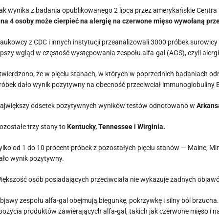
ak wynika z badania opublikowanego 2 lipca przez amerykańskie Centra 
 na 4 osoby może cierpieć na alergię na czerwone mięso wywołaną prze
aukowcy z CDC i innych instytucji przeanalizowali 3000 próbek surowic
epszy wgląd w częstość występowania zespołu alfa-gal (AGS), czyli alerg
twierdzono, że w pięciu stanach, w których w poprzednich badaniach o
róbek dało wynik pozytywny na obecność przeciwciał immunoglobuliny E (
ajwiększy odsetek pozytywnych wyników testów odnotowano w
Arkans
ozostałe trzy stany to
Kentucky, Tennessee i Wirginia.
ylko od 1 do 10 procent próbek z pozostałych pięciu stanów — Maine, 
ało wynik pozytywny.
iększość osób posiadających przeciwciała nie wykazuje żadnych objawów
bjawy zespołu alfa-gal obejmują biegunkę, pokrzywkę i silny ból brzucha
pożycia produktów zawierających alfa-gal, takich jak czerwone mięso i na