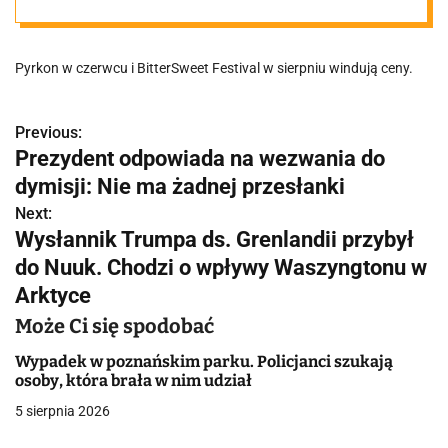
imprezach.
Pyrkon w czerwcu i BitterSweet Festival w sierpniu windują ceny.
Taniej nie
będzie
Previous:
N
Prezydent odpowiada na wezwania do
a
dymisji: Nie ma żadnej przesłanki
w
Next:
Wysłannik Trumpa ds. Grenlandii przybył
i
do Nuuk. Chodzi o wpływy Waszyngtonu w
g
Arktyce
a
Może Ci się spodobać
c
Wypadek w poznańskim parku. Policjanci szukają
osoby, która brała w nim udział
j
5 sierpnia 2026
a