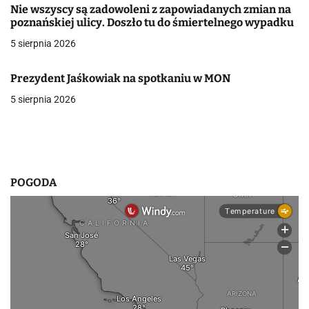
Nie wszyscy są zadowoleni z zapowiadanych zmian na
w
poznańskiej ulicy. Doszło tu do śmiertelnego wypadku
5 sierpnia 2026
p
i
Prezydent Jaśkowiak na spotkaniu w MON
s
5 sierpnia 2026
u
POGODA