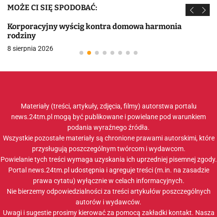
MOŻE CI SIĘ SPODOBAĆ:
Korporacyjny wyścig kontra domowa harmonia
rodziny
8 sierpnia 2026
Materiały (treści, artykuły, zdjęcia, filmy) autorstwa portalu
news.24tm.pl mogą być publikowane i powielane pod warunkiem
podania wyraźnego źródła.
Wszystkie pozostałe materiały są chronione prawami autorskimi, które
przysługują poszczególnym twórcom i wydawcom.
Powielanie tych treści wymaga uzyskania ich uprzedniej pisemnej zgody.
Portal news.24tm.pl udostępnia i agreguje treści (m.in. na zasadzie
prawa cytatu) wyłącznie w celach informacyjnych.
Nie bierzemy odpowiedzialności za treści artykułów poszczególnych
autorów i wydawców.
Uwagi i sugestie prosimy kierować za pomocą zakładki
kontakt
. Nasza