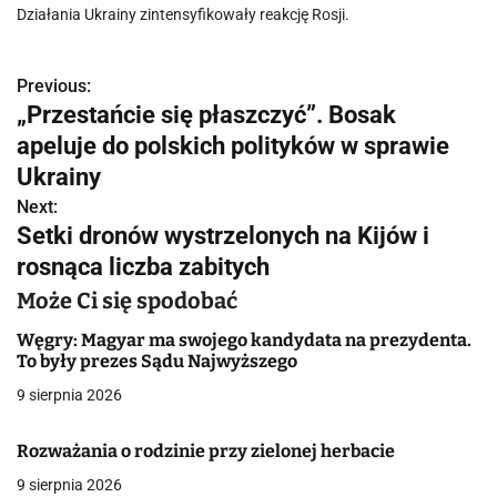
Działania Ukrainy zintensyfikowały reakcję Rosji.
Previous:
N
„Przestańcie się płaszczyć”. Bosak
a
apeluje do polskich polityków w sprawie
w
Ukrainy
Next:
i
Setki dronów wystrzelonych na Kijów i
g
rosnąca liczba zabitych
a
Może Ci się spodobać
c
Węgry: Magyar ma swojego kandydata na prezydenta.
To były prezes Sądu Najwyższego
j
9 sierpnia 2026
a
Rozważania o rodzinie przy zielonej herbacie
w
9 sierpnia 2026