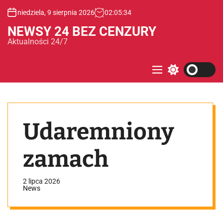
S
niedziela, 9 sierpnia 2026
02
:
05
:
35
k
i
NEWSY 24 BEZ CENZURY
p
Aktualności 24/7
t
o
c
M
S
e
w
o
n
i
n
u
t
t
c
e
h
Udaremniony
c
n
o
t
l
o
zamach
r
m
o
2 lipca 2026
d
News
e