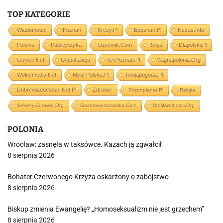
TOP KATEGORIE
Wiadomości
Poznań
Kresy.pl
Epoznan.pl
Nczas.info
Polonia
Publicystyka
Dziennik.com
Rosja
Dlapolski.pl
Goniec.net
Globalizacja
TenPoznan.pl
Magnapolonia.org
Wolnemedia.net
Mysl-Polska.pl
Twojapogoda.pl
Dobrewiadomosci.net.pl
Zdrowie
Prisonplanet.pl
Religia
Sekrety-Zdrowia.org
Gazetawarszawska.com
Stolikwolnosci.org
POLONIA
Wrocław: zasnęła w taksówce. Kazach ją zgwałcił
8 sierpnia 2026
Bohater Czerwonego Krzyża oskarżony o zabójstwo
8 sierpnia 2026
Biskup zmienia Ewangelię? „Homoseksualizm nie jest grzechem”
8 sierpnia 2026