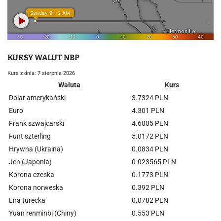
KURSY WALUT NBP
Kurs z dnia: 7 sierpnia 2026
Waluta
Kurs
Dolar amerykański
3.7324 PLN
Euro
4.301 PLN
Frank szwajcarski
4.6005 PLN
Funt szterling
5.0172 PLN
Hrywna (Ukraina)
0.0834 PLN
Jen (Japonia)
0.023565 PLN
Korona czeska
0.1773 PLN
Korona norweska
0.392 PLN
Lira turecka
0.0782 PLN
Yuan renminbi (Chiny)
0.553 PLN