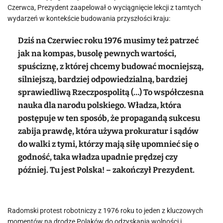
Czerwca, Prezydent zaapelował o wyciągnięcie lekcji z tamtych
wydarzeń w kontekście budowania przyszłości kraju:
Dziś na Czerwiec roku 1976 musimy też patrzeć
jak na kompas, busolę pewnych wartości,
spuściznę, z której chcemy budować mocniejszą,
silniejszą, bardziej odpowiedzialną, bardziej
sprawiedliwą Rzeczpospolitą (…) To współczesna
nauka dla narodu polskiego. Władza, która
postępuje w ten sposób, że propagandą sukcesu
zabija prawdę, która używa prokuratur i sądów
do walki z tymi, którzy mają siłę upomnieć się o
godność, taka władza upadnie prędzej czy
później. Tu jest Polska! – zakończył Prezydent.
Radomski protest robotniczy z 1976 roku to jeden z kluczowych
momentów na drodze Polaków do odzyskania wolności i