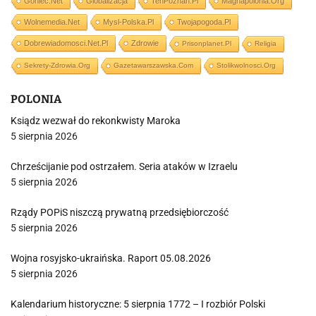
Goniec.net
Globalizacja
TenPoznan.pl
Magnapolonia.org
Wolnemedia.net
Mysl-Polska.pl
Twojapogoda.pl
Dobrewiadomosci.net.pl
Zdrowie
Prisonplanet.pl
Religia
Sekrety-Zdrowia.org
Gazetawarszawska.com
Stolikwolnosci.org
POLONIA
Ksiądz wezwał do rekonkwisty Maroka
5 sierpnia 2026
Chrześcijanie pod ostrzałem. Seria ataków w Izraelu
5 sierpnia 2026
Rządy POPiS niszczą prywatną przedsiębiorczość
5 sierpnia 2026
Wojna rosyjsko-ukraińska. Raport 05.08.2026
5 sierpnia 2026
Kalendarium historyczne: 5 sierpnia 1772 – I rozbiór Polski