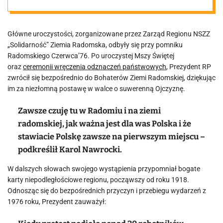
Czerwca ’76 w
Główne uroczystości, zorganizowane przez Zarząd Regionu NSZZ
Radomiu
„Solidarność” Ziemia Radomska, odbyły się przy pomniku
Radomskiego Czerwca’76. Po uroczystej Mszy Świętej
oraz
ceremonii wręczenia odznaczeń państwowych
, Prezydent RP
zwrócił się bezpośrednio do Bohaterów Ziemi Radomskiej, dziękując
im za niezłomną postawę w walce o suwerenną Ojczyznę.
Zawsze czuję tu w Radomiu i na ziemi
radomskiej, jak ważna jest dla was Polska i że
stawiacie Polskę zawsze na pierwszym miejscu –
podkreślił Karol Nawrocki.
W dalszych słowach swojego wystąpienia przypomniał bogate
karty niepodległościowe regionu, począwszy od roku 1918.
Odnosząc się do bezpośrednich przyczyn i przebiegu wydarzeń z
1976 roku, Prezydent zauważył: