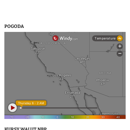
s
u
POGODA
KURSY WALUT NBP