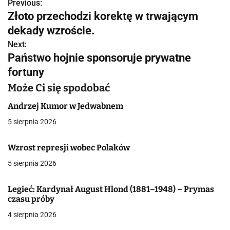
Previous:
N
Złoto przechodzi korektę w trwającym
a
dekady wzroście.
w
Next:
Państwo hojnie sponsoruje prywatne
i
fortuny
g
Może Ci się spodobać
a
Andrzej Kumor w Jedwabnem
c
5 sierpnia 2026
j
Wzrost represji wobec Polaków
a
5 sierpnia 2026
w
Legieć: Kardynał August Hlond (1881–1948) – Prymas
p
czasu próby
4 sierpnia 2026
i