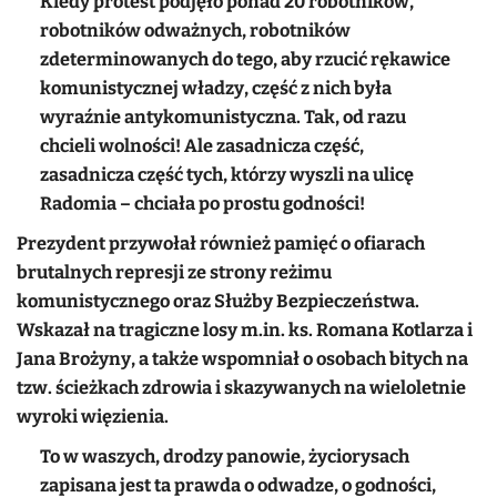
Kiedy protest podjęło ponad 20 robotników,
robotników odważnych, robotników
zdeterminowanych do tego, aby rzucić rękawice
komunistycznej władzy, część z nich była
wyraźnie antykomunistyczna. Tak, od razu
chcieli wolności! Ale zasadnicza część,
zasadnicza część tych, którzy wyszli na ulicę
Radomia – chciała po prostu godności!
Prezydent przywołał również pamięć o ofiarach
brutalnych represji ze strony reżimu
komunistycznego oraz Służby Bezpieczeństwa.
Wskazał na tragiczne losy m.in. ks. Romana Kotlarza i
Jana Brożyny, a także wspomniał o osobach bitych na
tzw. ścieżkach zdrowia i skazywanych na wieloletnie
wyroki więzienia.
To w waszych, drodzy panowie, życiorysach
zapisana jest ta prawda o odwadze, o godności,