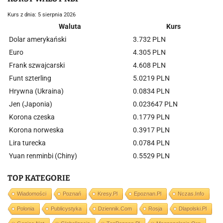
Kurs z dnia: 5 sierpnia 2026
Waluta
Kurs
Dolar amerykański
3.732 PLN
Euro
4.305 PLN
Frank szwajcarski
4.608 PLN
Funt szterling
5.0219 PLN
Hrywna (Ukraina)
0.0834 PLN
Jen (Japonia)
0.023647 PLN
Korona czeska
0.1779 PLN
Korona norweska
0.3917 PLN
Lira turecka
0.0784 PLN
Yuan renminbi (Chiny)
0.5529 PLN
TOP KATEGORIE
Wiadomości
Poznań
Kresy.pl
Epoznan.pl
Nczas.info
Polonia
Publicystyka
Dziennik.com
Rosja
Dlapolski.pl