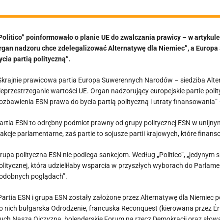
Politico” poinformowało o planie UE do zwalczania prawicy – w artykule
rgan nadzoru chce zdelegalizować Alternatywę dla Niemiec”, a Europ
ycia partią polityczną”.
Skrajnie prawicowa partia Europa Suwerennych Narodów – siedziba Alte
ieprzestrzeganie wartości UE. Organ nadzorujący europejskie partie poli
ozbawienia ESN prawa do bycia partią polityczną i utraty finansowania”
artia ESN to odrębny podmiot prawny od grupy politycznej ESN w unijnym
rakcje parlamentarne, zaś partie to sojusze partii krajowych, które fina
rupa polityczna ESN nie podlega sankcjom. Według „Politico”, „jedynym sku
olitycznej, która udzieliłaby wsparcia w przyszłych wyborach do Parlame
odobnych poglądach”.
Partia ESN i grupa ESN zostały założone przez Alternatywę dla Niemiec
o nich bułgarska Odrodzenie, francuska Reconquest (kierowana przez Ér
uch Nasza Ojczyzna, holenderskie Forum na rzecz Demokracji oraz słow