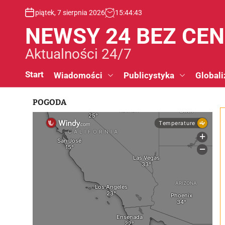
S
piątek, 7 sierpnia 2026
15
:
44
:
44
k
i
NEWSY 24 BEZ CE
p
t
Aktualności 24/7
o
c
Start
Wiadomości
Publicystyka
Globali
o
n
POGODA
t
e
n
t