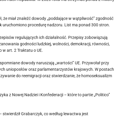
zał, że miał znaleźć dowody „poddające w wątpliwość” zgodność
tek uruchomiono procedurę nadzoru. List ma ponad 300 stron.
rzepisów regulujących ich działalność. Przepisy zobowiązują
nowania godności ludzkiej, wolności, demokracji, równości,
 w art. 2 Traktatu o UE.
 wspomniane dowody naruszają „wartości” UE. Przywołał przy
wych unioposłów oraz parlamentarzystów krajowych. W postach
 wzywanie do reemigracji oraz stwierdzanie, że homoseksualizm
a z Nowej Nadziei i Konfederacji – które to partie „Politico”
 – stwierdził Grabarczyk, co według lewactwa jest