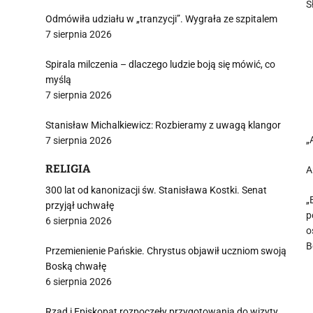
S
Odmówiła udziału w „tranzycji”. Wygrała ze szpitalem
7 sierpnia 2026
Spirala milczenia – dlaczego ludzie boją się mówić, co
myślą
7 sierpnia 2026
Stanisław Michalkiewicz: Rozbieramy z uwagą klangor
„
7 sierpnia 2026
RELIGIA
A
300 lat od kanonizacji św. Stanisława Kostki. Senat
„
przyjął uchwałę
p
6 sierpnia 2026
o
B
Przemienienie Pańskie. Chrystus objawił uczniom swoją
Boską chwałę
6 sierpnia 2026
Rząd i Episkopat rozpoczęły przygotowania do wizyty