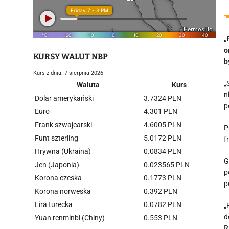
„
o
KURSY WALUT NBP
b
Kurs z dnia: 7 sierpnia 2026
„
Waluta
Kurs
n
Dolar amerykański
3.7324 PLN
p
Euro
4.301 PLN
Frank szwajcarski
4.6005 PLN
P
Funt szterling
5.0172 PLN
f
Hrywna (Ukraina)
0.0834 PLN
G
Jen (Japonia)
0.023565 PLN
p
Korona czeska
0.1773 PLN
p
Korona norweska
0.392 PLN
Lira turecka
0.0782 PLN
„
d
Yuan renminbi (Chiny)
0.553 PLN
R