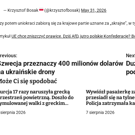
— Krzysztof Bosak
(@krzysztofbosak)
May 31, 2026
zy potem uniokraci zabiorą się za krajowe partie uznane za „skrajne”, w 
rtykuł
UE chce zniszczyć prawicę. Dziś AfD, jutro polskie Konfederacje? B
revious:
Next
N
Szwecja przeznaczy 400 milionów dolarów
Du
a
na ukraińskie drony
po
w
Może Ci się spodobać
urcja 17 razy naruszyła grecką
Wywiózł pasażerkę za
rzestrzeń powietrzną. Doszło do
przesiadł się na tylne
g
ymulowanej walki z greckim
Policja zatrzymała k
yśliwcem
kierowcę taksówki
 sierpnia 2026
7 sierpnia 2026
a
c