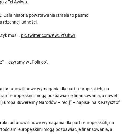
go z Tel Awiwu.
zy. Cała historia powstawania Izraela to pasmo
 rdzennej ludności.
ńczyk musi…
pic.twitter.com/Kw5YfsIhwr
” – czytamy w „Politico”.
ku ustanowili nowe wymagania dla partii europejskich, na
ciami europejskimi mogą pozbawiać je finansowania, a nawet
[Europa Suwerenny Narodów – red.]” – napisał na X Krzysztof
 roku ustanowili nowe wymagania dla partii europejskich, na
rtościami europejskimi mogą pozbawiać je finansowania, a