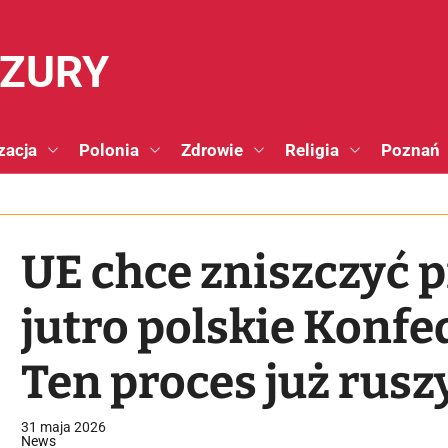
NZURY
zacja
Polonia
Zdrowie
Religia
Poznań
UE chce zniszczyć p
jutro polskie Konfe
Ten proces już rusz
31 maja 2026
News