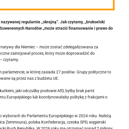
 nazywanej regularnie „skrajną”. Jak czytamy, „brukselski
a Suwerennych Narodów „może stracić finansowanie i prawo do
rnatywy dla Niemiec – może zostać zdelegalizowana za
tyczne zainicjował proces, który może doprowadzić do
 – czytamy.
 parlamencie, w której zasiada 27 posłów. Grupy polityczne to
nsowane są przez nas z budżetu UE.
tkiem, jaki odczuliby posłowie AfD, byłby brak partii
ntu Europejskiego lub koordynowałaby politykę z frakcjami o
 po wyborach do Parlamentu Europejskiego w 2024 roku. Należą
ica Zemmoura), polska Konfederacja, czeska SPD, węgierski
acki Ruch Republika. W 2026 roku ma otrzymać ponad 2 miliony