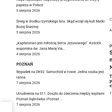
papieża w Polsce
5 sierpnia 2026
C
Śnieg w środku rzymskiego lata. Skąd wziął się kult Matki
Bożej Śnieżnej
A
5 sierpnia 2026
„Kapłaństwo jest miłością Serca Jezusowego”. Kościół
P
wspomina św. Jana Marię Via…
4 sierpnia 2026
POZNAŃ
Wypadek na DK92. Samochód w rowie. Jedna osoba jest
i
T
ranna
p
7 sierpnia 2026
s
m
7
Utrudnienia na S11. Doszło do zderzenia między węzłami
Poznań Dąbrówka i Poznań …
7 sierpnia 2026