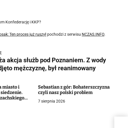
tym Konfederację i KKP?
osak: Ten proces już ruszył
pochodzi z serwisu
NCZAS.INFO
.
:
ża akcja służb pod Poznaniem. Z wody
djęto mężczyznę, był reanimowany
 miasto i
Sebastian z gór: Bohaterszczyzna
 siedzenie.
czyli nasz polski problem
azachskiego
7 sierpnia 2026
Duża