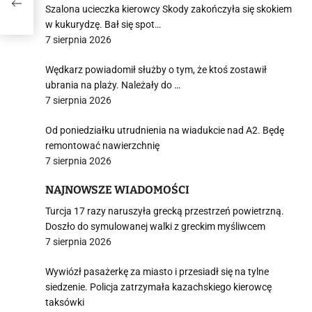
j
Szalona ucieczka kierowcy Skody zakończyła się skokiem
w kukurydzę. Bał się spot…
7 sierpnia 2026
Wędkarz powiadomił służby o tym, że ktoś zostawił
ubrania na plaży. Należały do …
7 sierpnia 2026
i
Od poniedziałku utrudnienia na wiadukcie nad A2. Będę
remontować nawierzchnię
7 sierpnia 2026
NAJNOWSZE WIADOMOŚCI
Turcja 17 razy naruszyła grecką przestrzeń powietrzną.
Doszło do symulowanej walki z greckim myśliwcem
7 sierpnia 2026
Wywiózł pasażerkę za miasto i przesiadł się na tylne
siedzenie. Policja zatrzymała kazachskiego kierowcę
taksówki