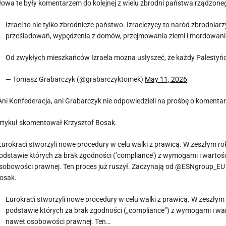
łowa te były komentarzem do kolejnej z wielu zbrodni państwa rządzone
Izrael to nie tylko zbrodnicze państwo. Izraelczycy to naród zbrodniar
prześladowań, wypędzenia z domów, przejmowania ziemi i mordowania
Od zwykłych mieszkańców Izraela można usłyszeć, że każdy Palesty
— Tomasz Grabarczyk (@grabarczyktomek)
May 11, 2026
Ani Konfederacja, ani Grabarczyk nie odpowiedzieli na prośbę o komentarz
rtykuł skomentował Krzysztof Bosak.
Eurokraci stworzyli nowe procedury w celu walki z prawicą. W zeszłym ro
odstawie których za brak zgodności (’compliance’) z wymogami i wartoś
sobowości prawnej. Ten proces już ruszył. Zaczynają od @ESNgroup_EU 
osak.
Eurokraci stworzyli nowe procedury w celu walki z prawicą. W zeszłym
podstawie których za brak zgodności („compliance”) z wymogami i wa
nawet osobowości prawnej. Ten…