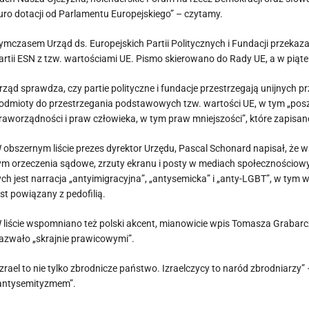
uro dotacji od Parlamentu Europejskiego” – czytamy.
ymczasem Urząd ds. Europejskich Partii Politycznych i Fundacji przeka
artii ESN z tzw. wartościami UE. Pismo skierowano do Rady UE, a w pią
rząd sprawdza, czy partie polityczne i fundacje przestrzegają unijnych p
odmioty do przestrzegania podstawowych tzw. wartości UE, w tym „posza
raworządności i praw człowieka, w tym praw mniejszości”, które zapisano
 obszernym liście prezes dyrektor Urzędu, Pascal Schonard napisał, że
ym orzeczenia sądowe, zrzuty ekranu i posty w mediach społecznościo
ych jest narracja „antyimigracyjna”, „antysemicka” i „anty-LGBT”, w tym
est powiązany z pedofilią.
 liście wspomniano też polski akcent, mianowicie wpis Tomasza Grabarczyk
azwało „skrajnie prawicowymi”.
Izrael to nie tylko zbrodnicze państwo. Izraelczycy to naród zbrodniarzy”
antysemityzmem”.