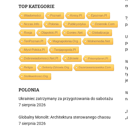
e
TOP KATEGORIE
Wiadomości
Poznań
Kresy.pl
Epoznan.pl
T
p
Nczas.info
Polonia
Publicystyka
Dziennik.com
Rosja
Dlapolski.pl
Goniec.net
Globalizacja
U
TenPoznan.pl
Magnapolonia.org
Wolnemedia.net
p
p
Mysl-Polska.pl
Twojapogoda.pl
Dobrewiadomosci.net.pl
Zdrowie
Prisonplanet.pl
W
t
Religia
Sekrety-Zdrowia.org
Gazetawarszawska.com
t
Stolikwolnosci.org
j
POLONIA
W
Ukrainiec zatrzymany za przygotowania do sabotażu
n
7 sierpnia 2026
„
Globalny Monolit: Architektura sterowanego chaosu
„
7 sierpnia 2026