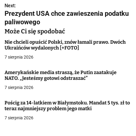
i
Next:
g
Prezydent USA chce zawieszenia podatku
paliwowego
a
Może Ci się spodobać
c
Nie chcieli opuścić Polski, znów łamali prawo. Dwóch
j
Ukraińców wydalonych [+FOTO]
a
7 sierpnia 2026
w
Amerykańskie media straszą, że Putin zaatakuje
NATO. „Jesteśmy gotowi odstraszać”
p
7 sierpnia 2026
i
s
Pościg za 14-latkiem w Białymstoku. Mandat 5 tys. zł to
teraz najmniejszy problem jego matki
u
7 sierpnia 2026