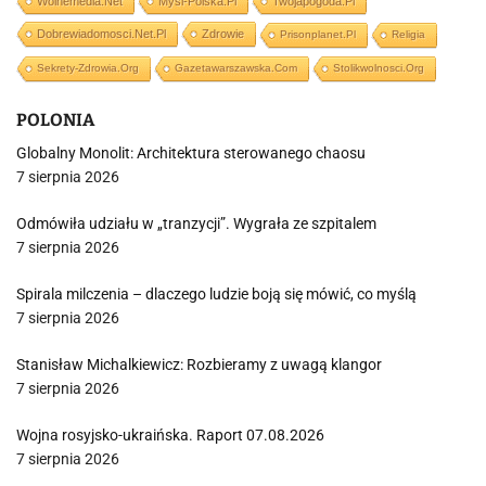
Wolnemedia.net
Mysl-Polska.pl
Twojapogoda.pl
Dobrewiadomosci.net.pl
Zdrowie
Prisonplanet.pl
Religia
Sekrety-Zdrowia.org
Gazetawarszawska.com
Stolikwolnosci.org
POLONIA
Globalny Monolit: Architektura sterowanego chaosu
7 sierpnia 2026
Odmówiła udziału w „tranzycji”. Wygrała ze szpitalem
7 sierpnia 2026
Spirala milczenia – dlaczego ludzie boją się mówić, co myślą
7 sierpnia 2026
Stanisław Michalkiewicz: Rozbieramy z uwagą klangor
7 sierpnia 2026
Wojna rosyjsko-ukraińska. Raport 07.08.2026
7 sierpnia 2026