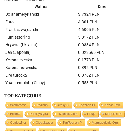
Waluta
Kurs
Dolar amerykański
3.7324 PLN
Euro
4.301 PLN
Frank szwajcarski
4.6005 PLN
Funt szterling
5.0172 PLN
Hrywna (Ukraina)
0.0834 PLN
Jen (Japonia)
0.023565 PLN
Korona czeska
0.1773 PLN
Korona norweska
0.392 PLN
Lira turecka
0.0782 PLN
Yuan renminbi (Chiny)
0.553 PLN
TOP KATEGORIE
Wiadomości
Poznań
Kresy.pl
Epoznan.pl
Nczas.info
Polonia
Publicystyka
Dziennik.com
Rosja
Dlapolski.pl
Goniec.net
Globalizacja
TenPoznan.pl
Magnapolonia.org