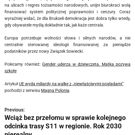
na ulicach i regres tożsamości narodowych, unijni biurokraci wolą
finansować system politycznej poprawności i cenzury. Coraz
wyraźniej widać, że dla Brukseli demokracja jest dobra tylko wtedy,
gdy obywatele myślą dokładnie tak, jak każe centrala.
Europa potrzebuje wolności słowa i silnych narodów, a nie
centralnie sterowanej ideologii finansowanej za pieniądze
podatników przez nowy Związek Sowiecki.
Polecamy również:
Gender uderza w dziewczęta. Matka pozywa
szkołę
Artykuł
UE wyda miliardy na walkę z „niewłaściwymi poglądami”
pochodzi z serwisu
Magna Polonia
.
Previous:
N
Wciąż bez przełomu w sprawie kolejnego
a
odcinka trasy S11 w regionie. Rok 2030
w
nierealny