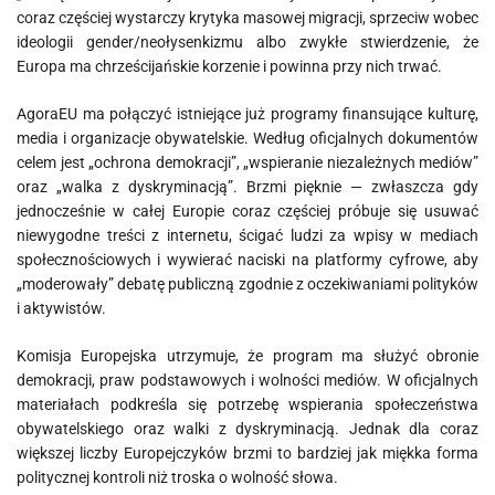
coraz częściej wystarczy krytyka masowej migracji, sprzeciw wobec
ideologii gender/neołysenkizmu albo zwykłe stwierdzenie, że
Europa ma chrześcijańskie korzenie i powinna przy nich trwać.
AgoraEU ma połączyć istniejące już programy finansujące kulturę,
media i organizacje obywatelskie. Według oficjalnych dokumentów
celem jest „ochrona demokracji”, „wspieranie niezależnych mediów”
oraz „walka z dyskryminacją”. Brzmi pięknie — zwłaszcza gdy
jednocześnie w całej Europie coraz częściej próbuje się usuwać
niewygodne treści z internetu, ścigać ludzi za wpisy w mediach
społecznościowych i wywierać naciski na platformy cyfrowe, aby
„moderowały” debatę publiczną zgodnie z oczekiwaniami polityków
i aktywistów.
Komisja Europejska utrzymuje, że program ma służyć obronie
demokracji, praw podstawowych i wolności mediów. W oficjalnych
materiałach podkreśla się potrzebę wspierania społeczeństwa
obywatelskiego oraz walki z dyskryminacją. Jednak dla coraz
większej liczby Europejczyków brzmi to bardziej jak miękka forma
politycznej kontroli niż troska o wolność słowa.