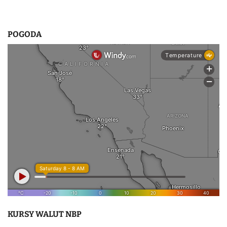
POGODA
KURSY WALUT NBP