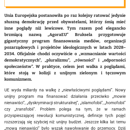
i poglądami”
Unia Europejska postanowiła po raz kolejny ratować jedynie
słuszną demokrację przed obywatelami, którzy śmią mieć
inne poglądy niż lewicowe. Tym razem pod elegancko
brzmiącą nazwą „AgoraEU” Bruksela przygotowuje
gigantyczny program finansowania mediów, organizacji
pozarządowych i projektów ideologicznych w latach 2028–
2034. Oficjalnie chodzi oczywiście o „wzmacnianie wartości
demokratycznych”, „pluralizmu”, „równości” i „odporności
społeczeństw”. W praktyce, celem jest walka z poglądami,
które stoją w kolizji z unijnym zielonym i tęczowym
komunizmem.
UE wyda miliardy na walkę z „niewłaściwymi poglądami”. Nowy
unijny program ma finansować działania przeciwko „mowie
nienawiści”, „dyskryminacji strukturalnej”, „islamofobii”, „homofobii”
czy „transfobii”. Problem polega na tym, że w ramach
przyspieszającej rewolucji komunistycznej, definicje tych pojęć
rozszerzają się szybciej niż unijny budżet. Jeszcze kilka lat temu
„mową nienawiści” było wszak nawoływanie do przemocy. Dziś