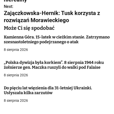
Next:
i
Zajączkowska-Hernik: Tusk korzysta z
g
rozwiązań Morawieckiego
a
Może Ci się spodobać
c
Kamienna Góra. 15-latek w cieżkim stanie. Zatrzymano
szesnastoletniego podejrzanego o atak
j
8 sierpnia 2026
a
„Polska dywizja była korkiem”. 8 sierpnia 1944 roku
w
żołnierze gen. Maczka ruszyli do walki pod Falaise
8 sierpnia 2026
p
i
Do pięciu lat więzienia dla 31-letniej Ukrainki.
Usłyszała kilka zarzutów
s
8 sierpnia 2026
u