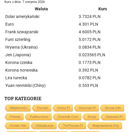
Kurs z dnia: 7 sierpnia 2026
Waluta
Kurs
Dolar amerykański
3.7324 PLN
Euro
4.301 PLN
Frank szwajcarski
4.6005 PLN
Funt szterling
5.0172 PLN
Hrywna (Ukraina)
0.0834 PLN
Jen (Japonia)
0.023565 PLN
Korona czeska
0.1773 PLN
Korona norweska
0.392 PLN
Lira turecka
0.0782 PLN
Yuan renminbi (Chiny)
0.553 PLN
TOP KATEGORIE
Wiadomości
Poznań
Kresy.pl
Epoznan.pl
Nczas.info
Polonia
Publicystyka
Dziennik.com
Rosja
Dlapolski.pl
Goniec.net
Globalizacja
TenPoznan.pl
Magnapolonia.org