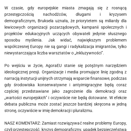
W czasie, gdy europejskie miasta zmagają się z rosnącą
przestępczością nachodźców, długami i kryzysem
demograficznym, Bruksela uznała, że priorytetem są miliardy dla
lewicowych organizacji pozarządowych, kampanii społecznych i
projektów edukacyjnych uczących obywateli jedynie słusznego
sposobu myślenia. Jak widać, największym problemem
współczesnej Europy nie są gangi i radykalizacja imigrantów, tylko
niewystarczająca liczba warsztatów o „inkluzywności”.
Po wejściu w życie, AgoraEU stanie się potężnym narzędziem
ideologicznej presji. Organizacje i media promujące linię zgodną z
narracją instytucji unijnych otrzymają wsparcie finansowe, podczas
gdy środowiska konserwatywne i antyimigracyjne będą coraz
częściej przedstawiane jako zagrożenie dla demokracji oraz
„wartości europejskich” i oczywiście nie będą dotowane. W efekcie
debata publiczna może zostać jeszcze bardziej skręcona w jedną
stronę, oczywiście w imię demokracji i pluralizmu.
NASZ KOMENTARZ: Zamiast rozwiązywać realne problemy Europy,
czyli przestępczość, kryzys demograficzny, upadek bezpieczeństwa