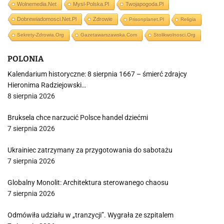
Wolnemedia.net
Mysl-Polska.pl
Twojapogoda.pl
Dobrewiadomosci.net.pl
Zdrowie
Prisonplanet.pl
Religia
Sekrety-Zdrowia.org
Gazetawarszawska.com
Stolikwolnosci.org
POLONIA
Kalendarium historyczne: 8 sierpnia 1667 – śmierć zdrajcy
Hieronima Radziejowski…
8 sierpnia 2026
Bruksela chce narzucić Polsce handel dziećmi
7 sierpnia 2026
Ukrainiec zatrzymany za przygotowania do sabotażu
7 sierpnia 2026
Globalny Monolit: Architektura sterowanego chaosu
7 sierpnia 2026
Odmówiła udziału w „tranzycji”. Wygrała ze szpitalem