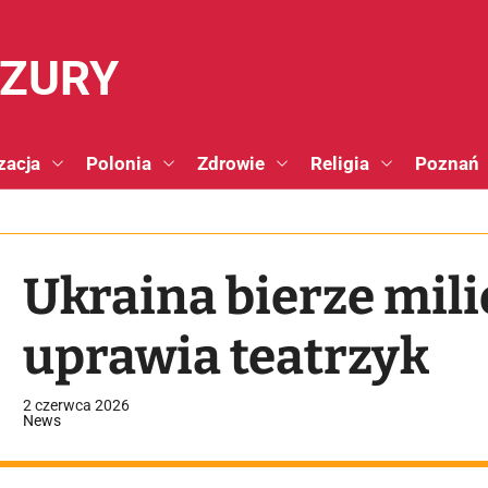
NZURY
zacja
Polonia
Zdrowie
Religia
Poznań
Ukraina bierze mili
uprawia teatrzyk
2 czerwca 2026
News