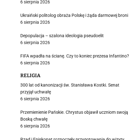
6 sierpnia 2026
Ukraiński politolog obraża Polskę i żąda darmowej broni
6 sierpnia 2026
i
Depopulacja – szalona ideologia pseudoelit
6 sierpnia 2026
FIFA wpadła na ścianę. Czy to koniec prezesa Infantino?
6 sierpnia 2026
RELIGIA
300 lat od kanonizacji św. Stanisława Kostki. Senat
przyjął uchwałę
6 sierpnia 2026
Przemienienie Pańskie. Chrystus objawił uczniom swoją
Boską chwałę
6 sierpnia 2026
Rząd i Episkopat rozpoczęły przygotowania do wizyty