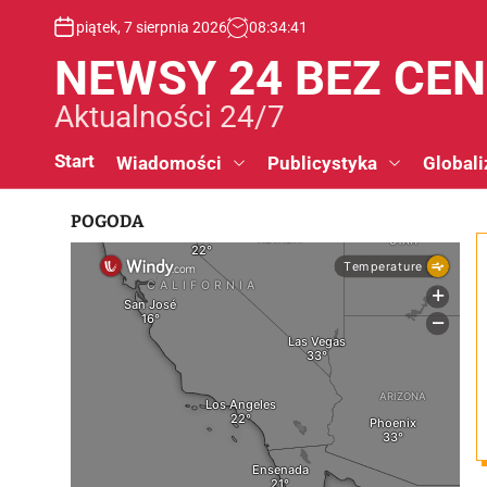
S
piątek, 7 sierpnia 2026
08
:
34
:
41
k
i
NEWSY 24 BEZ CE
p
t
Aktualności 24/7
o
c
Start
Wiadomości
Publicystyka
Globali
o
n
POGODA
t
e
n
t