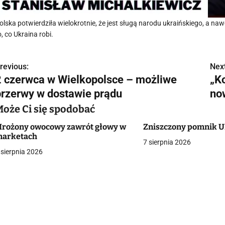
olska potwierdziła wielokrotnie, że jest sługą narodu ukraińskiego, a n
o, co Ukraina robi.
revious:
Next
N
2 czerwca w Wielkopolsce – możliwe
„Ko
a
przerwy w dostawie prądu
no
w
Może Ci się spodobać
rożony owocowy zawrót głowy w
Zniszczony pomnik U
arketach
7 sierpnia 2026
g
 sierpnia 2026
a
c
a