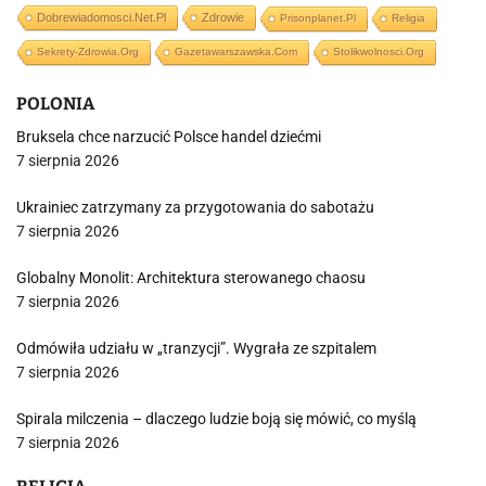
Dobrewiadomosci.net.pl
Zdrowie
Prisonplanet.pl
Religia
Sekrety-Zdrowia.org
Gazetawarszawska.com
Stolikwolnosci.org
POLONIA
Bruksela chce narzucić Polsce handel dziećmi
7 sierpnia 2026
Ukrainiec zatrzymany za przygotowania do sabotażu
7 sierpnia 2026
Globalny Monolit: Architektura sterowanego chaosu
7 sierpnia 2026
Odmówiła udziału w „tranzycji”. Wygrała ze szpitalem
7 sierpnia 2026
Spirala milczenia – dlaczego ludzie boją się mówić, co myślą
7 sierpnia 2026