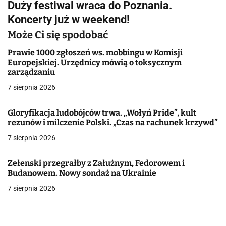
Duży festiwal wraca do Poznania.
i
Koncerty już w weekend!
g
Może Ci się spodobać
a
Prawie 1000 zgłoszeń ws. mobbingu w Komisji
Europejskiej. Urzędnicy mówią o toksycznym
c
zarządzaniu
j
7 sierpnia 2026
a
Gloryfikacja ludobójców trwa. „Wołyń Pride”, kult
rezunów i milczenie Polski. „Czas na rachunek krzywd”
w
7 sierpnia 2026
p
i
Zełenski przegrałby z Załużnym, Fedorowem i
Budanowem. Nowy sondaż na Ukrainie
s
7 sierpnia 2026
u