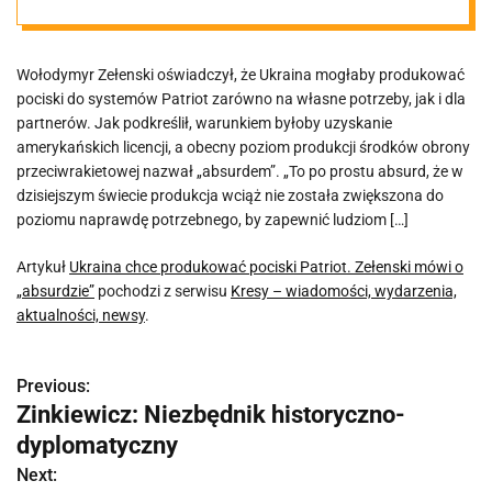
o „absurdzie”
Wołodymyr Zełenski oświadczył, że Ukraina mogłaby produkować
pociski do systemów Patriot zarówno na własne potrzeby, jak i dla
partnerów. Jak podkreślił, warunkiem byłoby uzyskanie
amerykańskich licencji, a obecny poziom produkcji środków obrony
przeciwrakietowej nazwał „absurdem”. „To po prostu absurd, że w
dzisiejszym świecie produkcja wciąż nie została zwiększona do
poziomu naprawdę potrzebnego, by zapewnić ludziom […]
Artykuł
Ukraina chce produkować pociski Patriot. Zełenski mówi o
„absurdzie”
pochodzi z serwisu
Kresy – wiadomości, wydarzenia,
aktualności, newsy
.
Previous:
N
Zinkiewicz: Niezbędnik historyczno-
a
dyplomatyczny
w
Next: