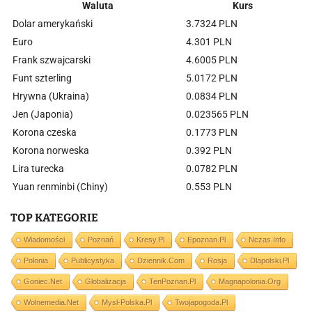
Waluta
Kurs
Dolar amerykański
3.7324 PLN
Euro
4.301 PLN
Frank szwajcarski
4.6005 PLN
Funt szterling
5.0172 PLN
Hrywna (Ukraina)
0.0834 PLN
Jen (Japonia)
0.023565 PLN
Korona czeska
0.1773 PLN
Korona norweska
0.392 PLN
Lira turecka
0.0782 PLN
Yuan renminbi (Chiny)
0.553 PLN
TOP KATEGORIE
Wiadomości
Poznań
Kresy.pl
Epoznan.pl
Nczas.info
Polonia
Publicystyka
Dziennik.com
Rosja
Dlapolski.pl
Goniec.net
Globalizacja
TenPoznan.pl
Magnapolonia.org
Wolnemedia.net
Mysl-Polska.pl
Twojapogoda.pl