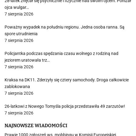
28-latek znęcał się psychicznie i fizycznie nad swoim ojcem. Poniżał
ojca wulgar…
7 sierpnia 2026
Poważny wypadek na południu regionu. Jedna osoba ranna. Są
spore utrudnienia
7 sierpnia 2026
Policjantka podczas spędzania czasu wolnego z rodziną nad
jeziorem uratowała trz…
7 sierpnia 2026
Kraksa na DK11. Zderzyły się cztery samochody. Droga całkowicie
zablokowana
7 sierpnia 2026
26-latkowi z Nowego Tomyśla policja przedstawiła 49 zarzutów!
7 sierpnia 2026
NAJNOWSZE WIADOMOŚCI
Prawie 1000 zgłoszeń ws. mobbingu w Komisji Europejskiej.