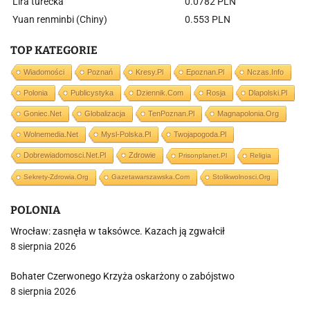
Lira turecka
0.0782 PLN
Yuan renminbi (Chiny)
0.553 PLN
TOP KATEGORIE
Wiadomości
Poznań
Kresy.pl
Epoznan.pl
Nczas.info
Polonia
Publicystyka
Dziennik.com
Rosja
Dlapolski.pl
Goniec.net
Globalizacja
TenPoznan.pl
Magnapolonia.org
Wolnemedia.net
Mysl-Polska.pl
Twojapogoda.pl
Dobrewiadomosci.net.pl
Zdrowie
Prisonplanet.pl
Religia
Sekrety-Zdrowia.org
Gazetawarszawska.com
Stolikwolnosci.org
POLONIA
Wrocław: zasnęła w taksówce. Kazach ją zgwałcił
8 sierpnia 2026
Bohater Czerwonego Krzyża oskarżony o zabójstwo
8 sierpnia 2026