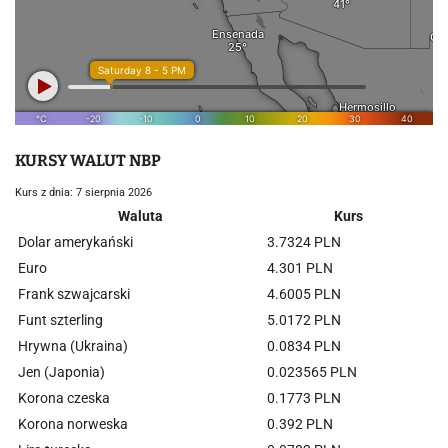
KURSY WALUT NBP
Kurs z dnia: 7 sierpnia 2026
Waluta
Kurs
Dolar amerykański
3.7324 PLN
Euro
4.301 PLN
Frank szwajcarski
4.6005 PLN
Funt szterling
5.0172 PLN
Hrywna (Ukraina)
0.0834 PLN
Jen (Japonia)
0.023565 PLN
Korona czeska
0.1773 PLN
Korona norweska
0.392 PLN