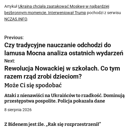
Artykuł
Ukraina chciała zaatakować Moskwę w najbardziej
bezbronnym momencie. Interweniował Trump
pochodzi z serwisu
NCZAS.INFO
.
Previous:
N
Czy tradycyjne nauczanie odchodzi do
a
lamusa Mocna analiza ostatnich wydarzeń
w
Next:
Rewolucja Nowackiej w szkołach. Co tym
i
razem rząd zrobi dzieciom?
g
Może Ci się spodobać
a
Ataki z nienawiści na Ukraińców to rzadkość. Dominują
przestępstwa pospolite. Policja pokazała dane
c
8 sierpnia 2026
j
Z Bidenem jest źle. „Rak się rozprzestrzenił”
a