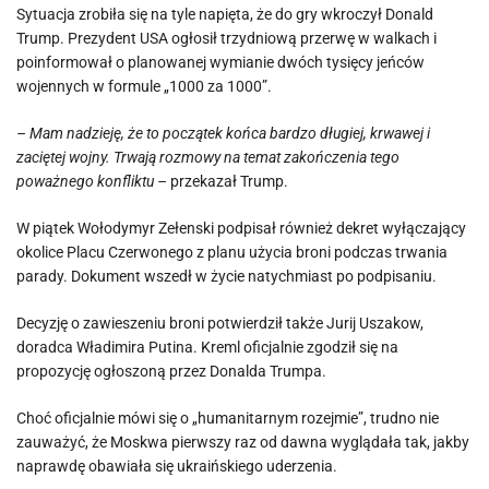
Sytuacja zrobiła się na tyle napięta, że do gry wkroczył Donald
Trump. Prezydent USA ogłosił trzydniową przerwę w walkach i
poinformował o planowanej wymianie dwóch tysięcy jeńców
wojennych w formule „1000 za 1000”.
– Mam nadzieję, że to początek końca bardzo długiej, krwawej i
zaciętej wojny. Trwają rozmowy na temat zakończenia tego
poważnego konfliktu –
przekazał Trump.
W piątek Wołodymyr Zełenski podpisał również dekret wyłączający
okolice Placu Czerwonego z planu użycia broni podczas trwania
parady. Dokument wszedł w życie natychmiast po podpisaniu.
Decyzję o zawieszeniu broni potwierdził także Jurij Uszakow,
doradca Władimira Putina. Kreml oficjalnie zgodził się na
propozycję ogłoszoną przez Donalda Trumpa.
Choć oficjalnie mówi się o „humanitarnym rozejmie”, trudno nie
zauważyć, że Moskwa pierwszy raz od dawna wyglądała tak, jakby
naprawdę obawiała się ukraińskiego uderzenia.