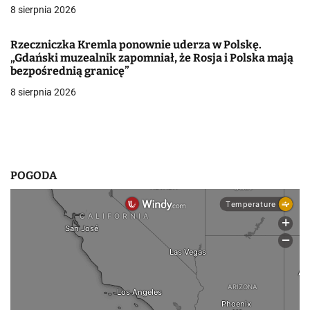
8 sierpnia 2026
w
p
Rzeczniczka Kremla ponownie uderza w Polskę.
„Gdański muzealnik zapomniał, że Rosja i Polska mają
i
bezpośrednią granicę”
8 sierpnia 2026
s
u
POGODA