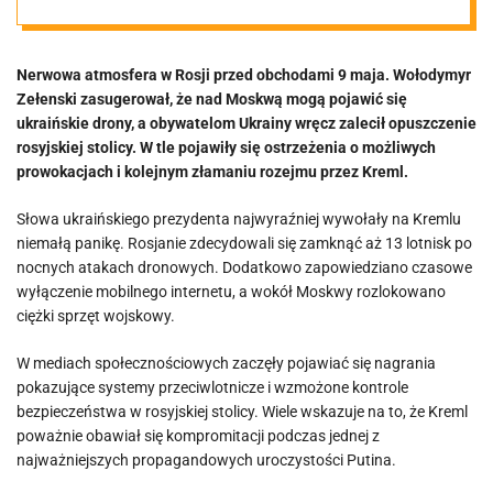
bezbronnym
Nerwowa atmosfera w Rosji przed obchodami 9 maja. Wołodymyr
momencie.
Zełenski zasugerował, że nad Moskwą mogą pojawić się
ukraińskie drony, a obywatelom Ukrainy wręcz zalecił opuszczenie
Interweniował
rosyjskiej stolicy. W tle pojawiły się ostrzeżenia o możliwych
prowokacjach i kolejnym złamaniu rozejmu przez Kreml.
Trump
Słowa ukraińskiego prezydenta najwyraźniej wywołały na Kremlu
niemałą panikę. Rosjanie zdecydowali się zamknąć aż 13 lotnisk po
nocnych atakach dronowych. Dodatkowo zapowiedziano czasowe
wyłączenie mobilnego internetu, a wokół Moskwy rozlokowano
ciężki sprzęt wojskowy.
W mediach społecznościowych zaczęły pojawiać się nagrania
pokazujące systemy przeciwlotnicze i wzmożone kontrole
bezpieczeństwa w rosyjskiej stolicy. Wiele wskazuje na to, że Kreml
poważnie obawiał się kompromitacji podczas jednej z
najważniejszych propagandowych uroczystości Putina.