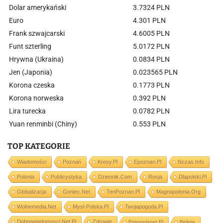
Dolar amerykański
3.7324 PLN
Euro
4.301 PLN
Frank szwajcarski
4.6005 PLN
Funt szterling
5.0172 PLN
Hrywna (Ukraina)
0.0834 PLN
Jen (Japonia)
0.023565 PLN
Korona czeska
0.1773 PLN
Korona norweska
0.392 PLN
Lira turecka
0.0782 PLN
Yuan renminbi (Chiny)
0.553 PLN
TOP KATEGORIE
Wiadomości
Poznań
Kresy.pl
Epoznan.pl
Nczas.info
Polonia
Publicystyka
Dziennik.com
Rosja
Dlapolski.pl
Globalizacja
Goniec.net
TenPoznan.pl
Magnapolonia.org
Wolnemedia.net
Mysl-Polska.pl
Twojapogoda.pl
Dobrewiadomosci.net.pl
Zdrowie
Prisonplanet.pl
Religia