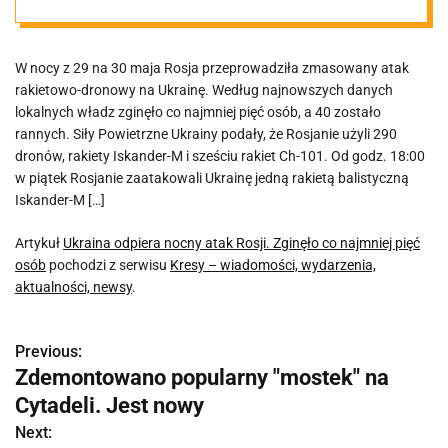
najmniej pięć
W nocy z 29 na 30 maja Rosja przeprowadziła zmasowany atak
osób
rakietowo-dronowy na Ukrainę. Według najnowszych danych
lokalnych władz zginęło co najmniej pięć osób, a 40 zostało
rannych. Siły Powietrzne Ukrainy podały, że Rosjanie użyli 290
dronów, rakiety Iskander-M i sześciu rakiet Ch-101. Od godz. 18:00
w piątek Rosjanie zaatakowali Ukrainę jedną rakietą balistyczną
Iskander-M […]
Artykuł
Ukraina odpiera nocny atak Rosji. Zginęło co najmniej pięć
osób
pochodzi z serwisu
Kresy – wiadomości, wydarzenia,
aktualności, newsy
.
Previous:
N
Zdemontowano popularny "mostek" na
a
Cytadeli. Jest nowy
w
Next: