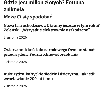
Gdzie jest milion złotych? Fortuna
i
zniknęła
g
Może Ci się spodobać
a
Nowa fala uchodźców z Ukrainy jeszcze w tym roku?
Zeleński: „Wszystkie elektrownie uszkodzone”
c
9 sierpnia 2026
j
Zwierzchnik kościoła narodowego Ormian stanął
a
przed sądem. Sędzia odmówił orzekania
w
9 sierpnia 2026
p
Kukurydza, bałtyckie śledzie i dziczyzna. Tak jedli
i
wrocławianie 200 lat temu
9 sierpnia 2026
s
u