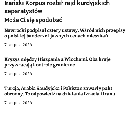
Irański Korpus rozbił rajd kurdyjskich
i
separatystów
g
Może Ci się spodobać
a
Nawrocki podpisał cztery ustawy. Wśród nich przepisy
o polskiej banderze i jawnych cenach mieszkań
c
7 sierpnia 2026
j
Kryzys między Hiszpanią a Włochami. Oba kraje
a
przywracają kontrole graniczne
w
7 sierpnia 2026
p
Turcja, Arabia Saudyjska i Pakistan zawarły pakt
i
obronny. To odpowiedź na działania Izraela i Iranu
7 sierpnia 2026
s
u