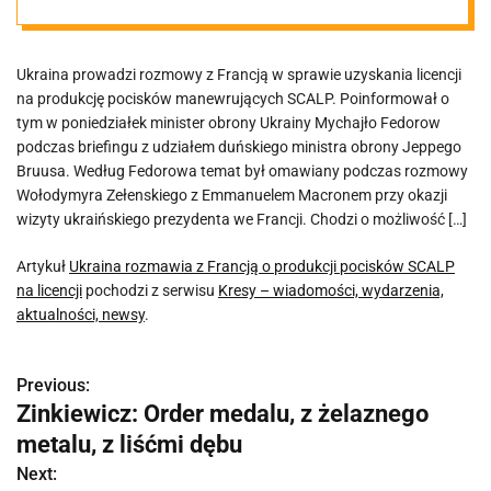
pocisków
Ukraina prowadzi rozmowy z Francją w sprawie uzyskania licencji
SCALP na
na produkcję pocisków manewrujących SCALP. Poinformował o
tym w poniedziałek minister obrony Ukrainy Mychajło Fedorow
licencji
podczas briefingu z udziałem duńskiego ministra obrony Jeppego
Bruusa. Według Fedorowa temat był omawiany podczas rozmowy
Wołodymyra Zełenskiego z Emmanuelem Macronem przy okazji
wizyty ukraińskiego prezydenta we Francji. Chodzi o możliwość […]
Artykuł
Ukraina rozmawia z Francją o produkcji pocisków SCALP
na licencji
pochodzi z serwisu
Kresy – wiadomości, wydarzenia,
aktualności, newsy
.
Previous:
N
Zinkiewicz: Order medalu, z żelaznego
a
metalu, z liśćmi dębu
w
Next: