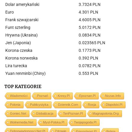
Dolar amerykański
3.7324 PLN
Euro
4.301 PLN
Frank szwajcarski
4.6005 PLN
Funt szterling
5.0172 PLN
Hrywna (Ukraina)
0.0834 PLN
Jen (Japonia)
0.023565 PLN
Korona czeska
0.1773 PLN
Korona norweska
0.392 PLN
Lira turecka
0.0782 PLN
Yuan renminbi (Chiny)
0.553 PLN
TOP KATEGORIE
Wiadomości
Poznań
Kresy.pl
Epoznan.pl
Nczas.info
Polonia
Publicystyka
Dziennik.com
Rosja
Dlapolski.pl
Goniec.net
Globalizacja
TenPoznan.pl
Magnapolonia.org
Wolnemedia.net
Mysl-Polska.pl
Twojapogoda.pl
Dobrewiadomosci.net.pl
Zdrowie
Prisonplanet.pl
Religia