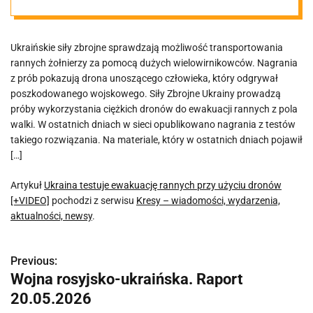
[+VIDEO]
Ukraińskie siły zbrojne sprawdzają możliwość transportowania
rannych żołnierzy za pomocą dużych wielowirnikowców. Nagrania
z prób pokazują drona unoszącego człowieka, który odgrywał
poszkodowanego wojskowego. Siły Zbrojne Ukrainy prowadzą
próby wykorzystania ciężkich dronów do ewakuacji rannych z pola
walki. W ostatnich dniach w sieci opublikowano nagrania z testów
takiego rozwiązania. Na materiale, który w ostatnich dniach pojawił
[…]
Artykuł
Ukraina testuje ewakuację rannych przy użyciu dronów
[+VIDEO]
pochodzi z serwisu
Kresy – wiadomości, wydarzenia,
aktualności, newsy
.
Previous:
N
Wojna rosyjsko-ukraińska. Raport
a
20.05.2026