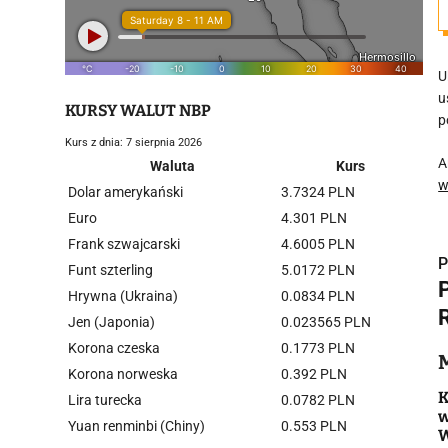
U
u
KURSY WALUT NBP
p
Kurs z dnia: 7 sierpnia 2026
A
Waluta
Kurs
w
Dolar amerykański
3.7324 PLN
Euro
4.301 PLN
Frank szwajcarski
4.6005 PLN
P
Funt szterling
5.0172 PLN
Hrywna (Ukraina)
0.0834 PLN
Jen (Japonia)
0.023565 PLN
Korona czeska
0.1773 PLN
i
Korona norweska
0.392 PLN
K
Lira turecka
0.0782 PLN
w
Yuan renminbi (Chiny)
0.553 PLN
W