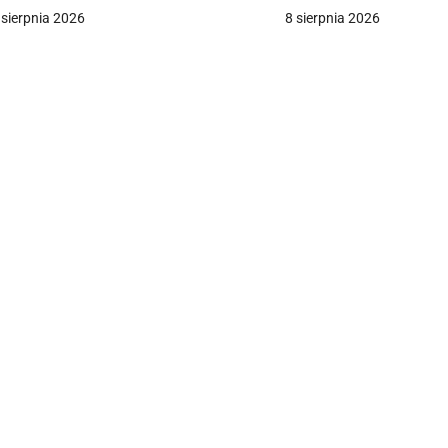
zynności seksualnej [+VIDEO]
 sierpnia 2026
8 sierpnia 2026
c
a
w
p
s
u