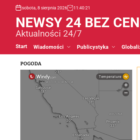
S
sobota, 8 sierpnia 2026
11
:
40
:
22
k
i
NEWSY 24 BEZ CE
p
t
Aktualności 24/7
o
c
Start
Wiadomości
Publicystyka
Globali
o
n
POGODA
t
e
n
t