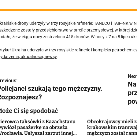
kraińskie drony uderzyły w trzy rosyjskie rafinerie: TANECO i TAIF-NK w
szkodzone zostały przedsiębiorstwa w strefie przemysłowej, w której dzi
odało, że w ciągu nocy zestrzelono 415 dronów. W nocy z 7 na 8 lipca ukr
rtykuł
Ukraina uderzyła w trzy rosyjskie rafinerie i kompleks petrochemi
ydarzenia, aktualności, newsy
.
Next
N
revious:
Na
Policjanci szukają tego mężczyzny.
a
prz
Rozpoznajesz?
w
po
Może Ci się spodobać
ierowca taksówki z Kazachstanu
Obcokrajowcy mieli 
g
ywiózł pasażerkę na obrzeża
krakowskim tramwaju
rocławia. Usłyszał zarzut innej
mężczyzn został ran
a