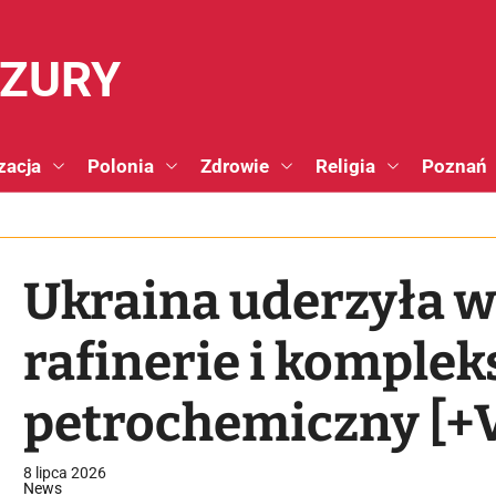
NZURY
zacja
Polonia
Zdrowie
Religia
Poznań
Ukraina uderzyła w 
rafinerie i komplek
petrochemiczny [+
8 lipca 2026
News