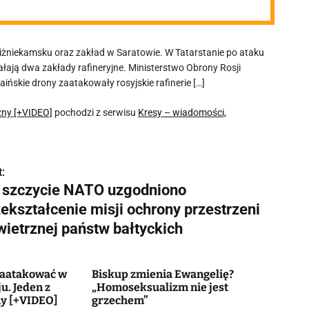
 Niżniekamsku oraz zakład w Saratowie. W Tatarstanie po ataku
ałają dwa zakłady rafineryjne. Ministerstwo Obrony Rosji
aińskie drony zaatakowały rosyjskie rafinerie […]
czny [+VIDEO]
pochodzi z serwisu
Kresy – wiadomości,
:
 szczycie NATO uzgodniono
ekształcenie misji ochrony przestrzeni
wietrznej państw bałtyckich
zaatakować w
Biskup zmienia Ewangelię?
. Jeden z
„Homoseksualizm nie jest
ny [+VIDEO]
grzechem”