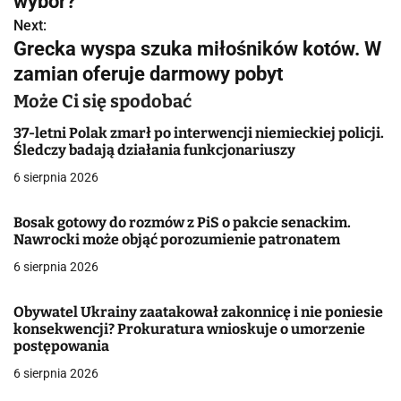
wybór?
w
Next:
Grecka wyspa szuka miłośników kotów. W
i
zamian oferuje darmowy pobyt
g
Może Ci się spodobać
a
37-letni Polak zmarł po interwencji niemieckiej policji.
Śledczy badają działania funkcjonariuszy
c
6 sierpnia 2026
j
Bosak gotowy do rozmów z PiS o pakcie senackim.
a
Nawrocki może objąć porozumienie patronatem
w
6 sierpnia 2026
p
Obywatel Ukrainy zaatakował zakonnicę i nie poniesie
i
konsekwencji? Prokuratura wnioskuje o umorzenie
postępowania
s
6 sierpnia 2026
u