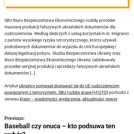
cudzoziemcom
SBU Biuro Bezpieczeństwa Ekonomicznego rozbiły proceder
powiązanym z
masowej produkcji fałszywych ukraińskich dokumentów dla
cudzoziemców. Według śledczych z usług korzystali m.in. imigranci
terroryzmem.
z państw wysokiego ryzyka terrorystycznego, którzy używali
podrobionych dokumentów do wyjazdu do Unii Europejskiej i
dalszej legalizacji pobytu. Służba Bezpieczeństwa Ukrainy oraz
SBU rozbiła
Biuro Bezpieczeństwa Ekonomicznego Ukrainy zablokowały
proceder seryjnej produkcji i sprzedaży fałszywych ukraińskich
grupę [+FOTO]
dokumentów […]
Artykuł
Ukraińcy pomagali dostawać się do UE cudzoziemcom
powiązanym z terroryzmem. SBU rozbiła grupę [+FOTO]
pochodzi z
serwisu
Kresy – wiadomości, wydarzenia, aktualności, newsy
.
Previous:
N
Baseball czy onuca – kto podsuwa ten
a