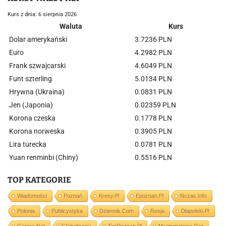
Kurs z dnia: 6 sierpnia 2026
Waluta
Kurs
Dolar amerykański
3.7236 PLN
Euro
4.2982 PLN
Frank szwajcarski
4.6049 PLN
Funt szterling
5.0134 PLN
Hrywna (Ukraina)
0.0831 PLN
Jen (Japonia)
0.02359 PLN
Korona czeska
0.1778 PLN
Korona norweska
0.3905 PLN
Lira turecka
0.0781 PLN
Yuan renminbi (Chiny)
0.5516 PLN
TOP KATEGORIE
Wiadomości
Poznań
Kresy.pl
Epoznan.pl
Nczas.info
Polonia
Publicystyka
Dziennik.com
Rosja
Dlapolski.pl