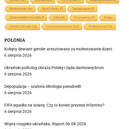
Goniec.net
Globalizacja
TenPoznan.pl
Magnapolonia.org
Wolnemedia.net
Mysl-Polska.pl
Twojapogoda.pl
Dobrewiadomosci.net.pl
Zdrowie
Prisonplanet.pl
Religia
Sekrety-Zdrowia.org
Gazetawarszawska.com
Stolikwolnosci.org
POLONIA
Kolejny dewiant gender aresztowany za molestowanie dzieci
6 sierpnia 2026
Ukraiński politolog obraża Polskę i żąda darmowej broni
6 sierpnia 2026
Depopulacja – szalona ideologia pseudoelit
6 sierpnia 2026
FIFA wpadła na ścianę. Czy to koniec prezesa Infantino?
6 sierpnia 2026
Wojna rosyjsko-ukraińska. Raport 06.08.2026