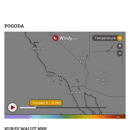
POGODA
KURSY WALUT NBP