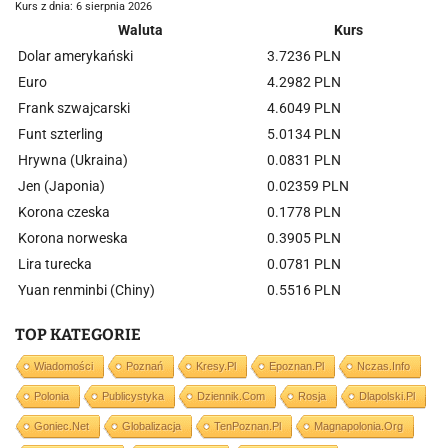
Kurs z dnia: 6 sierpnia 2026
Waluta
Kurs
Dolar amerykański
3.7236 PLN
Euro
4.2982 PLN
Frank szwajcarski
4.6049 PLN
Funt szterling
5.0134 PLN
Hrywna (Ukraina)
0.0831 PLN
Jen (Japonia)
0.02359 PLN
Korona czeska
0.1778 PLN
Korona norweska
0.3905 PLN
Lira turecka
0.0781 PLN
Yuan renminbi (Chiny)
0.5516 PLN
TOP KATEGORIE
Wiadomości
Poznań
Kresy.pl
Epoznan.pl
Nczas.info
Polonia
Publicystyka
Dziennik.com
Rosja
Dlapolski.pl
Goniec.net
Globalizacja
TenPoznan.pl
Magnapolonia.org