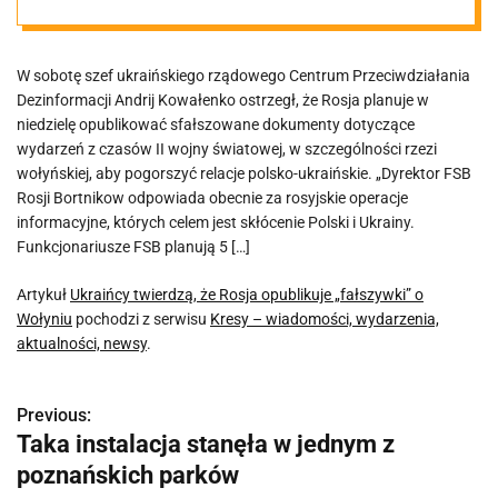
„fałszywki” o
W sobotę szef ukraińskiego rządowego Centrum Przeciwdziałania
Wołyniu
Dezinformacji Andrij Kowałenko ostrzegł, że Rosja planuje w
niedzielę opublikować sfałszowane dokumenty dotyczące
wydarzeń z czasów II wojny światowej, w szczególności rzezi
wołyńskiej, aby pogorszyć relacje polsko-ukraińskie. „Dyrektor FSB
Rosji Bortnikow odpowiada obecnie za rosyjskie operacje
informacyjne, których celem jest skłócenie Polski i Ukrainy.
Funkcjonariusze FSB planują 5 […]
Artykuł
Ukraińcy twierdzą, że Rosja opublikuje „fałszywki” o
Wołyniu
pochodzi z serwisu
Kresy – wiadomości, wydarzenia,
aktualności, newsy
.
Previous:
N
Taka instalacja stanęła w jednym z
a
poznańskich parków