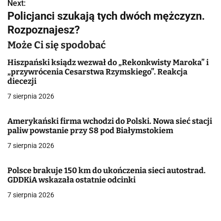
w
Next:
Policjanci szukają tych dwóch mężczyzn.
i
Rozpoznajesz?
g
Może Ci się spodobać
a
Hiszpański ksiądz wezwał do „Rekonkwisty Maroka” i
„przywrócenia Cesarstwa Rzymskiego”. Reakcja
c
diecezji
j
7 sierpnia 2026
a
Amerykański firma wchodzi do Polski. Nowa sieć stacji
paliw powstanie przy S8 pod Białymstokiem
w
7 sierpnia 2026
p
i
Polsce brakuje 150 km do ukończenia sieci autostrad.
GDDKiA wskazała ostatnie odcinki
s
7 sierpnia 2026
u