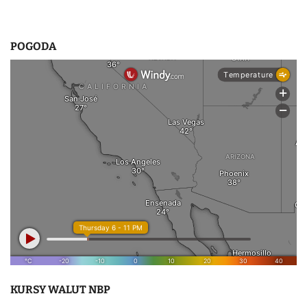
POGODA
KURSY WALUT NBP