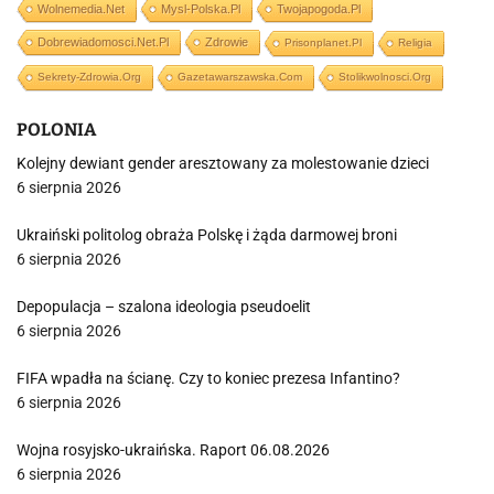
Wolnemedia.net
Mysl-Polska.pl
Twojapogoda.pl
Dobrewiadomosci.net.pl
Zdrowie
Prisonplanet.pl
Religia
Sekrety-Zdrowia.org
Gazetawarszawska.com
Stolikwolnosci.org
POLONIA
Kolejny dewiant gender aresztowany za molestowanie dzieci
6 sierpnia 2026
Ukraiński politolog obraża Polskę i żąda darmowej broni
6 sierpnia 2026
Depopulacja – szalona ideologia pseudoelit
6 sierpnia 2026
FIFA wpadła na ścianę. Czy to koniec prezesa Infantino?
6 sierpnia 2026
Wojna rosyjsko-ukraińska. Raport 06.08.2026
6 sierpnia 2026