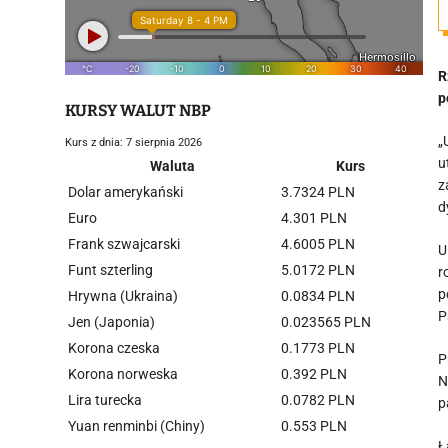
R
p
KURSY WALUT NBP
„
Kurs z dnia: 7 sierpnia 2026
u
Waluta
Kurs
z
Dolar amerykański
3.7324 PLN
d
Euro
4.301 PLN
Frank szwajcarski
4.6005 PLN
U
Funt szterling
5.0172 PLN
r
p
Hrywna (Ukraina)
0.0834 PLN
P
Jen (Japonia)
0.023565 PLN
Korona czeska
0.1773 PLN
P
Korona norweska
0.392 PLN
N
Lira turecka
0.0782 PLN
p
Yuan renminbi (Chiny)
0.553 PLN
Ł