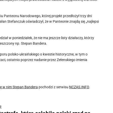
u Panteonu Narodowego, której projekt przedłożył trzy dni
an Stefanczuk oświadczył, że w Panteonie znajdą się „najlepsi
iał w poniedziałek, że nie ma jeszcze listy działaczy, którzy
ieszczony np. Stepan Bandera.
oru polsko-ukraińskiego o kwestie historyczne, w tym o
taci, ostatnio poprzez nadanie przez Zełenskiego imienia
się w nim Stepan Bandera
pochodzi z serwisu
NCZAS.INFO
.
: