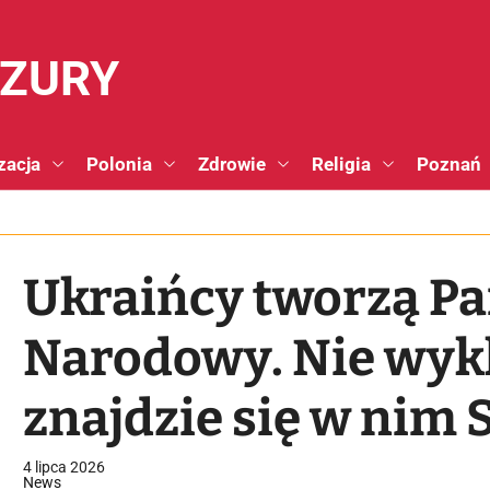
NZURY
zacja
Polonia
Zdrowie
Religia
Poznań
Ukraińcy tworzą P
Narodowy. Nie wykl
znajdzie się w nim
4 lipca 2026
News