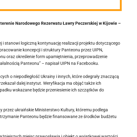
 terenie Narodowego Rezerwatu Ławry Peczerskiej w Kijowie –
i stanowi logiczną kontynuację realizacji projektu dotyczącego
acowanie koncepcji i struktury Panteonu przez UIPN,
u oraz określenie form upamiętnienia, przeprowadzenie
ziałalnością Panteonu” – napisał UIPN na Facebooku.
ch o niepodległość Ukrainy i innych, które odegrały znaczącą
ekazał dalej instytut. Weryfikacja ma objąć także ich
ypadku wskazane będzie przeniesienie ich szczątków do
y przez ukraińskie Ministerstwo Kultury, któremu podlega
utrzymanie Panteonu będzie finansowane ze środków budżetu
ażniejszych miejsc prawosławia i obiekt o wyjątkowej wartości