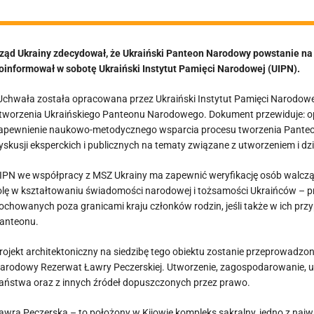
ząd Ukrainy zdecydował, że Ukraiński Panteon Narodowy powstanie na
oinformował w sobotę Ukraiński Instytut Pamięci Narodowej (UIPN).
Uchwała została opracowana przez Ukraiński Instytut Pamięci Narodowej 
tworzenia Ukraińskiego Panteonu Narodowego. Dokument przewiduje: opr
apewnienie naukowo-metodycznego wsparcia procesu tworzenia Panteon
yskusji eksperckich i publicznych na tematy związane z utworzeniem i d
IPN we współpracy z MSZ Ukrainy ma zapewnić weryfikację osób walczący
olę w kształtowaniu świadomości narodowej i tożsamości Ukraińców – prz
ochowanych poza granicami kraju członków rodzin, jeśli także w ich prz
anteonu.
rojekt architektoniczny na siedzibę tego obiektu zostanie przeprowadzon
arodowy Rezerwat Ławry Peczerskiej. Utworzenie, zagospodarowanie, 
aństwa oraz z innych źródeł dopuszczonych przez prawo.
awra Peczerska – to położony w Kijowie kompleks sakralny, jedno z najw