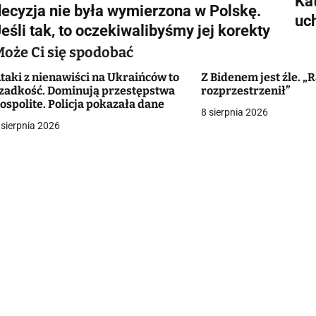
Kat
a
decyzja nie była wymierzona w Polskę.
uc
w
eśli tak, to oczekiwalibyśmy jej korekty
Może Ci się spodobać
taki z nienawiści na Ukraińców to
Z Bidenem jest źle. „R
g
zadkość. Dominują przestępstwa
rozprzestrzenił”
ospolite. Policja pokazała dane
a
8 sierpnia 2026
 sierpnia 2026
c
a
w
p
s