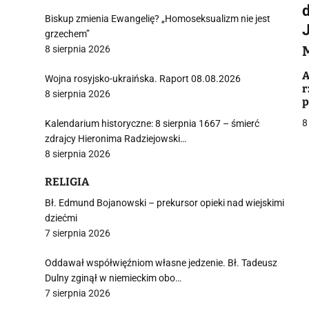
Biskup zmienia Ewangelię? „Homoseksualizm nie jest
J
grzechem”
8 sierpnia 2026
i
A
Wojna rosyjsko-ukraińska. Raport 08.08.2026
r
8 sierpnia 2026
p
8
Kalendarium historyczne: 8 sierpnia 1667 – śmierć
zdrajcy Hieronima Radziejowski…
8 sierpnia 2026
j
RELIGIA
Bł. Edmund Bojanowski – prekursor opieki nad wiejskimi
dziećmi
7 sierpnia 2026
i
Oddawał współwięźniom własne jedzenie. Bł. Tadeusz
Dulny zginął w niemieckim obo…
7 sierpnia 2026