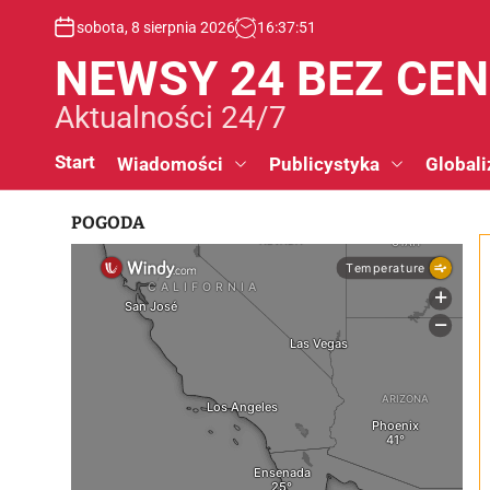
S
sobota, 8 sierpnia 2026
16
:
37
:
52
k
i
NEWSY 24 BEZ CE
p
t
Aktualności 24/7
o
c
Start
Wiadomości
Publicystyka
Globali
o
n
POGODA
t
e
n
t