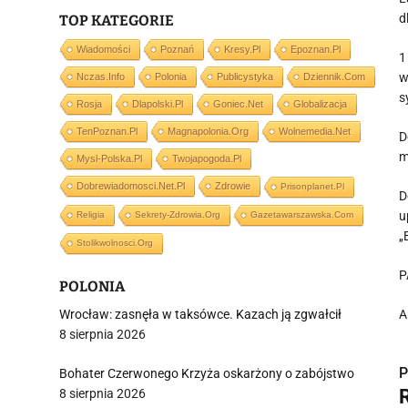
d
TOP KATEGORIE
Wiadomości
Poznań
Kresy.pl
Epoznan.pl
1
w
Nczas.info
Polonia
Publicystyka
Dziennik.com
s
Rosja
Dlapolski.pl
Goniec.net
Globalizacja
TenPoznan.pl
Magnapolonia.org
Wolnemedia.net
D
m
Mysl-Polska.pl
Twojapogoda.pl
Dobrewiadomosci.net.pl
Zdrowie
Prisonplanet.pl
D
u
Religia
Sekrety-Zdrowia.org
Gazetawarszawska.com
„
Stolikwolnosci.org
P
POLONIA
Wrocław: zasnęła w taksówce. Kazach ją zgwałcił
A
8 sierpnia 2026
P
Bohater Czerwonego Krzyża oskarżony o zabójstwo
8 sierpnia 2026