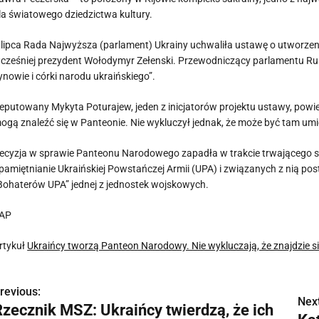
la światowego dziedzictwa kultury.
 lipca Rada Najwyższa (parlament) Ukrainy uchwaliła ustawę o utworzeni
cześniej prezydent Wołodymyr Zełenski. Przewodniczący parlamentu Rusł
ynowie i córki narodu ukraińskiego”.
eputowany Mykyta Poturajew, jeden z inicjatorów projektu ustawy, powiedz
ogą znaleźć się w Panteonie. Nie wykluczył jednak, że może być tam um
ecyzja w sprawie Panteonu Narodowego zapadła w trakcie trwającego sp
pamiętnianie Ukraińskiej Powstańczej Armii (UPA) i związanych z nią pos
Bohaterów UPA” jednej z jednostek wojskowych.
AP
rtykuł
Ukraińcy tworzą Panteon Narodowy. Nie wykluczają, że znajdzie 
revious:
N
Next
Rzecznik MSZ: Ukraińcy twierdzą, że ich