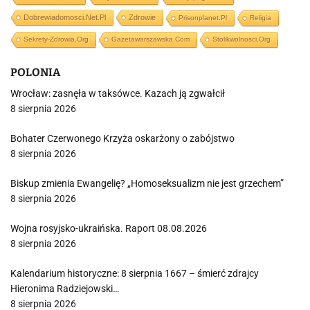
Dobrewiadomosci.net.pl
Zdrowie
Prisonplanet.pl
Religia
Sekrety-Zdrowia.org
Gazetawarszawska.com
Stolikwolnosci.org
POLONIA
Wrocław: zasnęła w taksówce. Kazach ją zgwałcił
8 sierpnia 2026
Bohater Czerwonego Krzyża oskarżony o zabójstwo
8 sierpnia 2026
Biskup zmienia Ewangelię? „Homoseksualizm nie jest grzechem”
8 sierpnia 2026
Wojna rosyjsko-ukraińska. Raport 08.08.2026
8 sierpnia 2026
Kalendarium historyczne: 8 sierpnia 1667 – śmierć zdrajcy
Hieronima Radziejowski…
8 sierpnia 2026