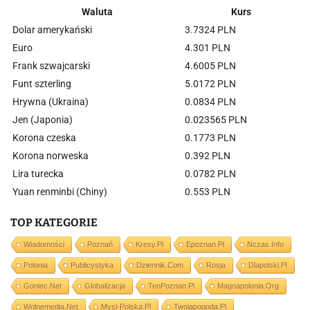
Waluta
Kurs
Dolar amerykański
3.7324 PLN
Euro
4.301 PLN
Frank szwajcarski
4.6005 PLN
Funt szterling
5.0172 PLN
Hrywna (Ukraina)
0.0834 PLN
Jen (Japonia)
0.023565 PLN
Korona czeska
0.1773 PLN
Korona norweska
0.392 PLN
Lira turecka
0.0782 PLN
Yuan renminbi (Chiny)
0.553 PLN
TOP KATEGORIE
Wiadomości
Poznań
Kresy.pl
Epoznan.pl
Nczas.info
Polonia
Publicystyka
Dziennik.com
Rosja
Dlapolski.pl
Goniec.net
Globalizacja
TenPoznan.pl
Magnapolonia.org
Wolnemedia.net
Mysl-Polska.pl
Twojapogoda.pl