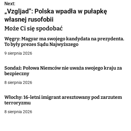
Next:
i
„Vzgljad”: Polska wpadła w pułapkę
g
własnej rusofobii
a
Może Ci się spodobać
c
Węgry: Magyar ma swojego kandydata na prezydenta.
To były prezes Sądu Najwyższego
j
9 sierpnia 2026
a
Sondaż: Połowa Niemców nie uważa swojego kraju za
w
bezpieczny
8 sierpnia 2026
p
i
Włochy: 16-letni imigrant aresztowany pod zarzutem
terroryzmu
s
8 sierpnia 2026
u