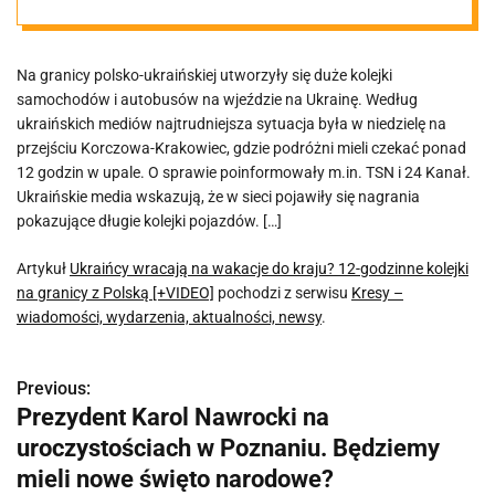
godzinne
Na granicy polsko-ukraińskiej utworzyły się duże kolejki
kolejki na
samochodów i autobusów na wjeździe na Ukrainę. Według
ukraińskich mediów najtrudniejsza sytuacja była w niedzielę na
granicy z
przejściu Korczowa-Krakowiec, gdzie podróżni mieli czekać ponad
12 godzin w upale. O sprawie poinformowały m.in. TSN i 24 Kanał.
Ukraińskie media wskazują, że w sieci pojawiły się nagrania
Polską
pokazujące długie kolejki pojazdów. […]
[+VIDEO]
Artykuł
Ukraińcy wracają na wakacje do kraju? 12-godzinne kolejki
na granicy z Polską [+VIDEO]
pochodzi z serwisu
Kresy –
wiadomości, wydarzenia, aktualności, newsy
.
Previous:
N
Prezydent Karol Nawrocki na
a
uroczystościach w Poznaniu. Będziemy
w
mieli nowe święto narodowe?