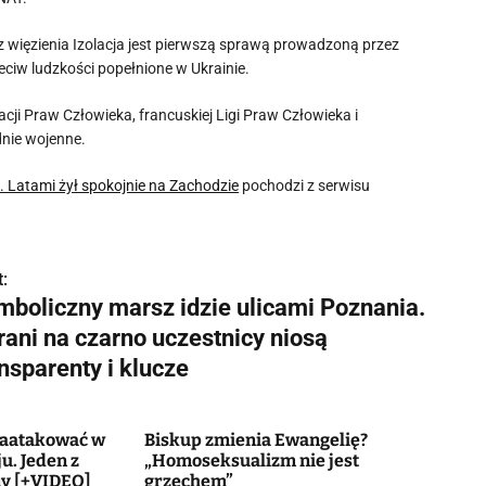
więzienia Izolacja jest pierwszą sprawą prowadzoną przez
ciw ludzkości popełnione w Ukrainie.
ji Praw Człowieka, francuskiej Ligi Praw Człowieka i
dnie wojenne.
. Latami żył spokojnie na Zachodzie
pochodzi z serwisu
:
mboliczny marsz idzie ulicami Poznania.
rani na czarno uczestnicy niosą
nsparenty i klucze
zaatakować w
Biskup zmienia Ewangelię?
. Jeden z
„Homoseksualizm nie jest
ny [+VIDEO]
grzechem”