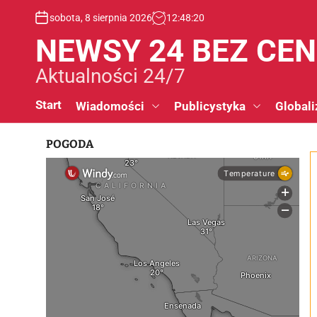
S
sobota, 8 sierpnia 2026
12
:
48
:
20
k
i
NEWSY 24 BEZ CE
p
t
Aktualności 24/7
o
c
Start
Wiadomości
Publicystyka
Globali
o
n
POGODA
t
e
n
t