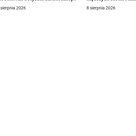
a
zynności seksualnej [+VIDEO]
 sierpnia 2026
8 sierpnia 2026
c
a
w
p
s
u