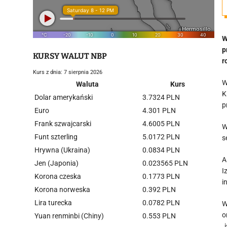
W
p
KURSY WALUT NBP
r
Kurs z dnia: 7 sierpnia 2026
W
Waluta
Kurs
K
Dolar amerykański
3.7324 PLN
p
Euro
4.301 PLN
Frank szwajcarski
4.6005 PLN
W
Funt szterling
5.0172 PLN
s
Hrywna (Ukraina)
0.0834 PLN
A
Jen (Japonia)
0.023565 PLN
I
Korona czeska
0.1773 PLN
i
Korona norweska
0.392 PLN
Lira turecka
0.0782 PLN
W
o
Yuan renminbi (Chiny)
0.553 PLN
„