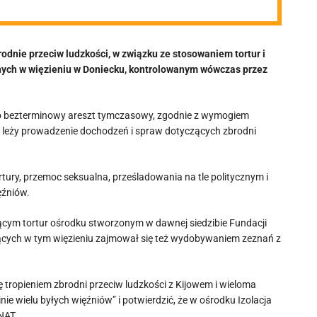
dnie przeciw ludzkości, w związku ze stosowaniem tortur i
nych w więzieniu w Doniecku, kontrolowanym wówczas przez
no bezterminowy areszt tymczasowy, zgodnie z wymogiem
h leży prowadzenie dochodzeń i spraw dotyczących zbrodni
ry, przemoc seksualna, prześladowania na tle politycznym i
ęźniów.
cym tortur ośrodku stworzonym w dawnej siedzibie Fundacji
jących w tym więzieniu zajmował się też wydobywaniem zeznań z
 tropieniem zbrodni przeciw ludzkości z Kijowem i wieloma
ie wielu byłych więźniów” i potwierdzić, że w ośrodku Izolacja
NAT.