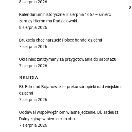
8 sierpnia 2026
c
8
Kalendarium historyczne: 8 sierpnia 1667 – śmierć
zdrajcy Hieronima Radziejowski…
j
8 sierpnia 2026
Bruksela chce narzucić Polsce handel dziećmi
7 sierpnia 2026
Ukrainiec zatrzymany za przygotowania do sabotażu
7 sierpnia 2026
i
RELIGIA
Bł. Edmund Bojanowski – prekursor opieki nad wiejskimi
dziećmi
7 sierpnia 2026
Oddawał współwięźniom własne jedzenie. Bł. Tadeusz
Dulny zginął w niemieckim obo…
7 sierpnia 2026