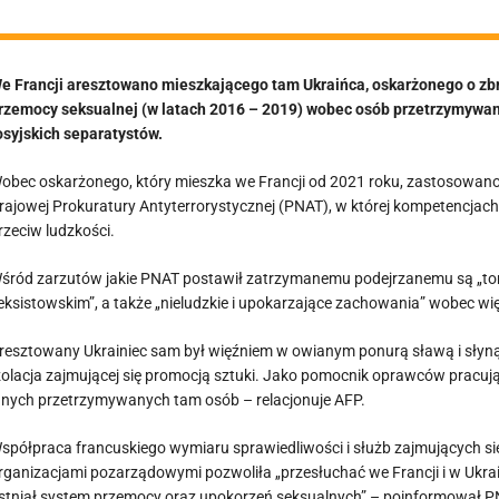
e Francji aresztowano mieszkającego tam Ukraińca, oskarżonego o zbro
rzemocy seksualnej (w latach 2016 – 2019) wobec osób przetrzymywa
osyjskich separatystów.
obec oskarżonego, który mieszka we Francji od 2021 roku, zastosowa
rajowej Prokuratury Antyterrorystycznej (PNAT), w której kompetencjac
rzeciw ludzkości.
śród zarzutów jakie PNAT postawił zatrzymanemu podejrzanemu są „tortu
eksistowskim”, a także „nieludzkie i upokarzające zachowania” wobec wi
resztowany Ukrainiec sam był więźniem w owianym ponurą sławą i słyną
zolacja zajmującej się promocją sztuki. Jako pomocnik oprawców pracu
nnych przetrzymywanych tam osób – relacjonuje AFP.
spółpraca francuskiego wymiaru sprawiedliwości i służb zajmujących się
rganizacjami pozarządowymi pozwoliła „przesłuchać we Francji i w Ukrain
istniał system przemocy oraz upokorzeń seksualnych” – poinformował P