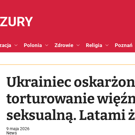
NZURY
zacja
Polonia
Zdrowie
Religia
Poznań
Ukrainiec oskarżon
torturowanie więźn
seksualną. Latami ż
Zachodzie
9 maja 2026
News