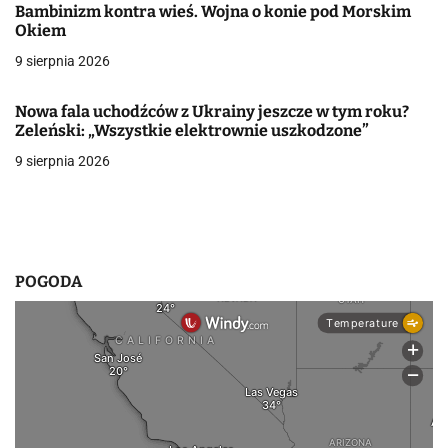
Bambinizm kontra wieś. Wojna o konie pod Morskim
w
Okiem
9 sierpnia 2026
p
i
Nowa fala uchodźców z Ukrainy jeszcze w tym roku?
Zeleński: „Wszystkie elektrownie uszkodzone”
s
9 sierpnia 2026
u
POGODA