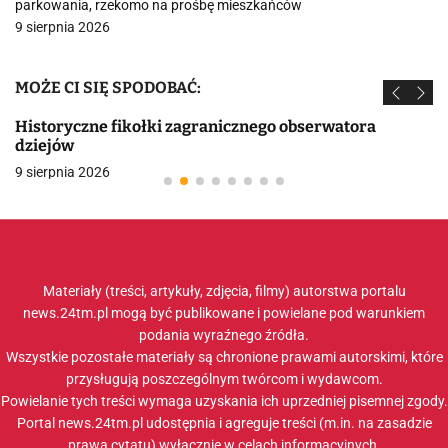
parkowania, rzekomo na prośbę mieszkańców
9 sierpnia 2026
MOŻE CI SIĘ SPODOBAĆ:
Historyczne fikołki zagranicznego obserwatora
dziejów
9 sierpnia 2026
Materiały (treści, artykuły, zdjęcia, filmy) autorstwa portalu
news.24tm.pl mogą być publikowane i powielane pod warunkiem
podania wyraźnego źródła.
Wszystkie pozostałe materiały są chronione prawami autorskimi, które
przysługują poszczególnym twórcom i wydawcom.
Powielanie tych treści wymaga uzyskania ich uprzedniej pisemnej zgody.
Portal news.24tm.pl udostępnia i agreguje treści (m.in. na zasadzie
prawa cytatu) wyłącznie w celach informacyjnych.