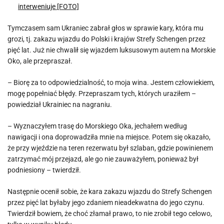
interweniuje [FOTO]
Tymczasem sam Ukraniec zabrał głos w sprawie kary, która mu
grozi, tj. zakazu wjazdu do Polski i krajów Strefy Schengen przez
pięć lat. Już nie chwalił się wjazdem luksusowym autem na Morskie
Oko, ale przepraszał.
– Biorę za to odpowiedzialność, to moja wina. Jestem człowiekiem,
mogę popełniać błędy. Przepraszam tych, których uraziłem –
powiedział Ukrainiec na nagraniu.
– Wyznaczyłem trasę do Morskiego Oka, jechałem według
nawigacji i ona doprowadziła mnie na miejsce. Potem się okazało,
że przy wjeździe na teren rezerwatu był szlaban, gdzie powinienem
zatrzymać mój przejazd, ale go nie zauważyłem, ponieważ był
podniesiony – twierdził.
Następnie ocenił sobie, że kara zakazu wjazdu do Strefy Schengen
przez pięć lat byłaby jego zdaniem nieadekwatna do jego czynu.
Twierdził bowiem, że choć złamał prawo, to nie zrobił tego celowo,