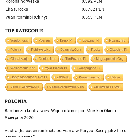
Korona norweska
0.392 PLN
Lira turecka
0.0782 PLN
Yuan renminbi (Chiny)
0.553 PLN
TOP KATEGORIE
Wiadomości
Poznań
Kresy.pl
Epoznan.pl
Nczas.info
Polonia
Publicystyka
Dziennik.com
Rosja
Dlapolski.pl
Globalizacja
Goniec.net
TenPoznan.pl
Magnapolonia.org
Wolnemedia.net
Mysl-Polska.pl
Twojapogoda.pl
Dobrewiadomosci.net.pl
Zdrowie
Prisonplanet.pl
Religia
Sekrety-Zdrowia.org
Gazetawarszawska.com
Stolikwolnosci.org
POLONIA
Bambinizm kontra wieś. Wojna o konie pod Morskim Okiem
9 sierpnia 2026
Australijka cudem uniknęła porwania w Paryżu. Sceny jak z filmu