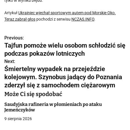
tylko w wyniku błędu.
Artykuł
Ukrainiec wjechał sportowym autem pod Morskie Oko.
Teraz zabrał głos
pochodzi z serwisu
NCZAS.INFO
.
Previous:
N
Tajfun pomoże wielu osobom schłodzić się
a
podczas pokazów lotniczych
w
Next:
Śmiertelny wypadek na przejeździe
i
kolejowym. Szynobus jadący do Poznania
g
zderzył się z samochodem ciężarowym
a
Może Ci się spodobać
c
Saudyjska rafineria w płomieniach po ataku
Jemeńczyków
j
9 sierpnia 2026
a