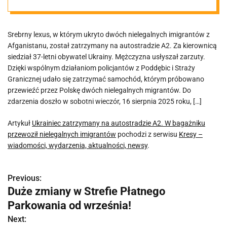
bagażniku
Srebrny lexus, w którym ukryto dwóch nielegalnych imigrantów z
przewoził
Afganistanu, został zatrzymany na autostradzie A2. Za kierownicą
siedział 37-letni obywatel Ukrainy. Mężczyzna usłyszał zarzuty.
nielegalnych
Dzięki wspólnym działaniom policjantów z Poddębic i Straży
Granicznej udało się zatrzymać samochód, którym próbowano
przewieźć przez Polskę dwóch nielegalnych migrantów. Do
imigrantów
zdarzenia doszło w sobotni wieczór, 16 sierpnia 2025 roku, […]
Artykuł
Ukrainiec zatrzymany na autostradzie A2. W bagażniku
przewoził nielegalnych imigrantów
pochodzi z serwisu
Kresy –
wiadomości, wydarzenia, aktualności, newsy
.
Previous:
N
Duże zmiany w Strefie Płatnego
a
Parkowania od września!
w
Next: