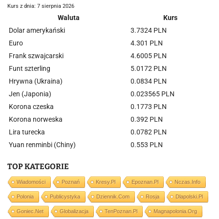
Kurs z dnia: 7 sierpnia 2026
Waluta
Kurs
Dolar amerykański
3.7324 PLN
Euro
4.301 PLN
Frank szwajcarski
4.6005 PLN
Funt szterling
5.0172 PLN
Hrywna (Ukraina)
0.0834 PLN
Jen (Japonia)
0.023565 PLN
Korona czeska
0.1773 PLN
Korona norweska
0.392 PLN
Lira turecka
0.0782 PLN
Yuan renminbi (Chiny)
0.553 PLN
TOP KATEGORIE
Wiadomości
Poznań
Kresy.pl
Epoznan.pl
Nczas.info
Polonia
Publicystyka
Dziennik.com
Rosja
Dlapolski.pl
Goniec.net
Globalizacja
TenPoznan.pl
Magnapolonia.org