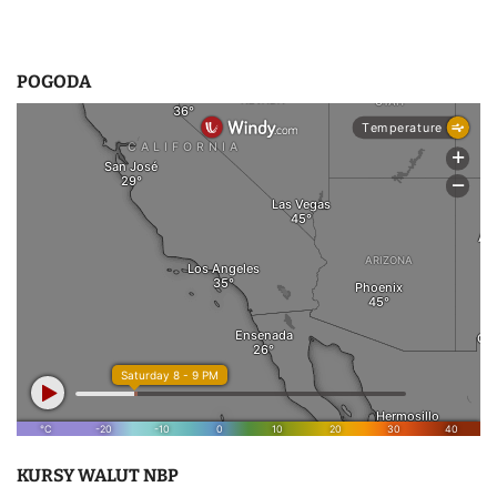
POGODA
KURSY WALUT NBP