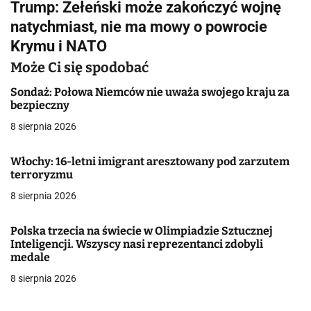
Trump: Zełeński może zakończyć wojnę
i
natychmiast, nie ma mowy o powrocie
g
Krymu i NATO
a
Może Ci się spodobać
c
Sondaż: Połowa Niemców nie uważa swojego kraju za
bezpieczny
j
8 sierpnia 2026
a
Włochy: 16-letni imigrant aresztowany pod zarzutem
w
terroryzmu
8 sierpnia 2026
p
i
Polska trzecia na świecie w Olimpiadzie Sztucznej
Inteligencji. Wszyscy nasi reprezentanci zdobyli
s
medale
u
8 sierpnia 2026