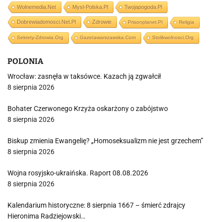
Wolnemedia.net
Mysl-Polska.pl
Twojapogoda.pl
Dobrewiadomosci.net.pl
Zdrowie
Prisonplanet.pl
Religia
Sekrety-Zdrowia.org
Gazetawarszawska.com
Stolikwolnosci.org
POLONIA
Wrocław: zasnęła w taksówce. Kazach ją zgwałcił
8 sierpnia 2026
Bohater Czerwonego Krzyża oskarżony o zabójstwo
8 sierpnia 2026
Biskup zmienia Ewangelię? „Homoseksualizm nie jest grzechem”
8 sierpnia 2026
Wojna rosyjsko-ukraińska. Raport 08.08.2026
8 sierpnia 2026
Kalendarium historyczne: 8 sierpnia 1667 – śmierć zdrajcy
Hieronima Radziejowski…