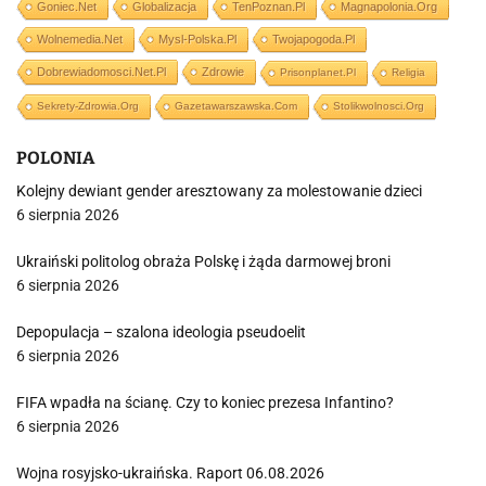
Goniec.net
Globalizacja
TenPoznan.pl
Magnapolonia.org
Wolnemedia.net
Mysl-Polska.pl
Twojapogoda.pl
Dobrewiadomosci.net.pl
Zdrowie
Prisonplanet.pl
Religia
Sekrety-Zdrowia.org
Gazetawarszawska.com
Stolikwolnosci.org
POLONIA
Kolejny dewiant gender aresztowany za molestowanie dzieci
6 sierpnia 2026
Ukraiński politolog obraża Polskę i żąda darmowej broni
6 sierpnia 2026
Depopulacja – szalona ideologia pseudoelit
6 sierpnia 2026
FIFA wpadła na ścianę. Czy to koniec prezesa Infantino?
6 sierpnia 2026
Wojna rosyjsko-ukraińska. Raport 06.08.2026