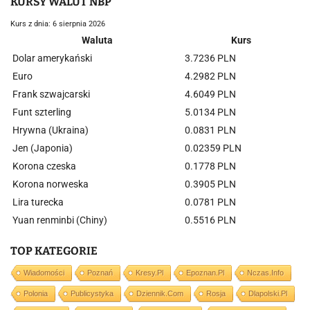
KURSY WALUT NBP
Kurs z dnia: 6 sierpnia 2026
Waluta
Kurs
Dolar amerykański
3.7236 PLN
Euro
4.2982 PLN
Frank szwajcarski
4.6049 PLN
Funt szterling
5.0134 PLN
Hrywna (Ukraina)
0.0831 PLN
Jen (Japonia)
0.02359 PLN
Korona czeska
0.1778 PLN
Korona norweska
0.3905 PLN
Lira turecka
0.0781 PLN
Yuan renminbi (Chiny)
0.5516 PLN
TOP KATEGORIE
Wiadomości
Poznań
Kresy.pl
Epoznan.pl
Nczas.info
Polonia
Publicystyka
Dziennik.com
Rosja
Dlapolski.pl