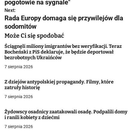
w
pogotowie na sygnale"
Next:
i
Rada Europy domaga się przywilejów dla
g
sodomitów
a
Może Ci się spodobać
c
Ściągnęli miliony imigrantów bez weryfikacji. Teraz
Bocheński z PiS deklaruje, że będzie deportował
j
bezrobotnych Ukraińców
7 sierpnia 2026
a
w
Z dziejów antypolskiej propagandy. Filmy, które
zatruły historię
p
7 sierpnia 2026
i
Żydowscy osadnicy zaatakowali osadę. Podpalili domy
s
i ranili kobiety z dziećmi
u
7 sierpnia 2026