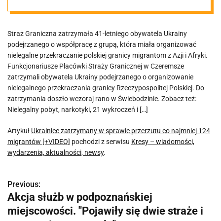
najmniej 124
Straż Graniczna zatrzymała 41-letniego obywatela Ukrainy
migrantów
podejrzanego o współpracę z grupą, która miała organizować
nielegalne przekraczanie polskiej granicy migrantom z Azji i Afryki.
[+VIDEO]
Funkcjonariusze Placówki Straży Granicznej w Czeremsze
zatrzymali obywatela Ukrainy podejrzanego o organizowanie
nielegalnego przekraczania granicy Rzeczypospolitej Polskiej. Do
zatrzymania doszło wczoraj rano w Świebodzinie. Zobacz też:
Nielegalny pobyt, narkotyki, 21 wykroczeń i […]
Artykuł
Ukrainiec zatrzymany w sprawie przerzutu co najmniej 124
migrantów [+VIDEO]
pochodzi z serwisu
Kresy – wiadomości,
wydarzenia, aktualności, newsy
.
Previous:
N
Akcja służb w podpoznańskiej
a
miejscowości. "Pojawiły się dwie straże i