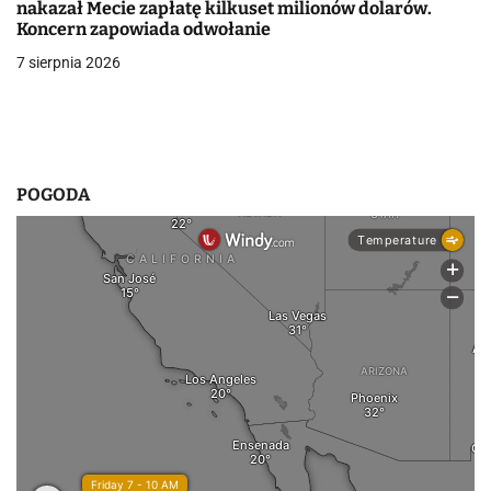
i
nakazał Mecie zapłatę kilkuset milionów dolarów.
Koncern zapowiada odwołanie
s
7 sierpnia 2026
u
POGODA