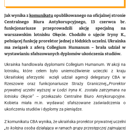
Humanum
Jak wynika z
komunikatu
opublikowanego na oficjalnej stronie
Centralnego Biura Antykorupcyjnego, 13 czerwca br.
funkcjonariusze przeprowadzili akcję specjalną na
warszawskim lotnisku Okęcie. Chodziło o ujęcie Iryny K.,
pełniącej funkcję prorektor jednej z łódzkich uczelni. Ukrainka
ma związek z aferą Collegium Humanum – brała udział w
wystawianiu sfałszowanych dyplomów ukończenia studiów.
Ukrainka handlowała dyplomami Collegium Humanum. W akcji na
lotnisku, które celem było uniemożliwienie ucieczki z kraju
Ukraińskiej aferzystki wzięli udział agencji delegatury CBA w
Rzeszowie oraz funkcjonariusze Straży Granicznej.
„Prorektor
prywatnej uczelni wyższej w Łodzi Iryna K. została zatrzymana na
lotnisku Okęcie”
– przekazało Centralne Biuro Antykorupcyjne.
Kobieta miała m.in. wydawać sfałszowane zaświadczenia o
ukończeniu studiów i dyplomy za pieniądze.
Z komunikatu CBA wynika, że ukraińska prorektor prywatnej uczelni
„to kolejna osoba działająca w ramach grupy przestępczej zajmującej