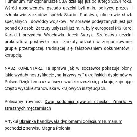
Humanum, funkcjonariusze CBA działają już od lutego 2024 roku.
Wśród absolwentów pseudo uczelni byli m.in. politycy, prezesi i
członkowie zarządów spółek Skarbu Państwa, oficerowie służb
specjalnych i dowódcy wojskowi. W sprawie podejrzanych jest już
ponad 60 osób. Zarzuty usłyszeli już m.in. były europoseł PiS Karol
Karski i prezydent Wrocławia Jacek Sutryk. Szefostwu uczelni
prokuratura postawiła m.in. zarzuty udziału w zorganizowanej
grupie przestępczej, trudniącej się fałszowaniem dokumentów i
korupcją.
NASZ KOMENTARZ: Ta sprawa jak w soczewce pokazuje plony,
jakie wydały nostryfikacje „na krzywy ryj” ukraińskich dyplomów w
Polsce. Dzięki temu ukraińscy oszuści rozeszli się po kraju, zajmując
często wysokie stanowiska w krajowych instytucjach.
Polecamy również:
Dwaj sodomici gwałcili dziecko. Zmarło w
strasznych męczarniach
Artykuł
Ukrainka handlowała dyplomami Collegium Humanum
pochodzi z serwisu
Magna Polonia
.