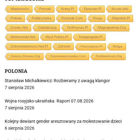
Wiadomości
Poznań
Kresy.pl
Epoznan.pl
Nczas.info
Polonia
Publicystyka
Dziennik.com
Rosja
Dlapolski.pl
Goniec.net
Globalizacja
TenPoznan.pl
Magnapolonia.org
Wolnemedia.net
Mysl-Polska.pl
Twojapogoda.pl
Dobrewiadomosci.net.pl
Zdrowie
Prisonplanet.pl
Religia
Sekrety-Zdrowia.org
Gazetawarszawska.com
Stolikwolnosci.org
POLONIA
Stanisław Michalkiewicz: Rozbieramy z uwagą klangor
7 sierpnia 2026
Wojna rosyjsko-ukraińska. Raport 07.08.2026
7 sierpnia 2026
Kolejny dewiant gender aresztowany za molestowanie dzieci
6 sierpnia 2026