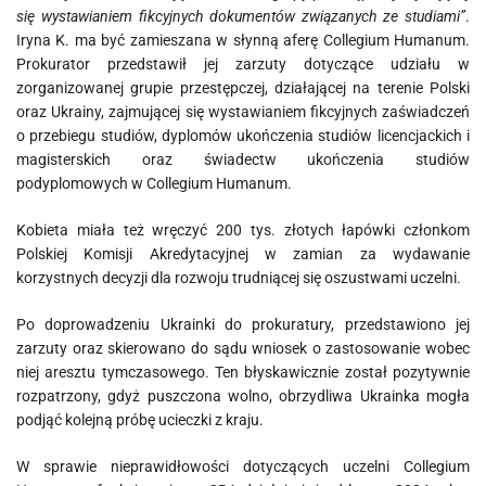
się wystawianiem fikcyjnych dokumentów związanych ze studiami”
.
Iryna K. ma być zamieszana w słynną aferę Collegium Humanum.
Prokurator przedstawił jej zarzuty dotyczące udziału w
zorganizowanej grupie przestępczej, działającej na terenie Polski
oraz Ukrainy, zajmującej się wystawianiem fikcyjnych zaświadczeń
o przebiegu studiów, dyplomów ukończenia studiów licencjackich i
magisterskich oraz świadectw ukończenia studiów
podyplomowych w Collegium Humanum.
Kobieta miała też wręczyć 200 tys. złotych łapówki członkom
Polskiej Komisji Akredytacyjnej w zamian za wydawanie
korzystnych decyzji dla rozwoju trudniącej się oszustwami uczelni.
Po doprowadzeniu Ukrainki do prokuratury, przedstawiono jej
zarzuty oraz skierowano do sądu wniosek o zastosowanie wobec
niej aresztu tymczasowego. Ten błyskawicznie został pozytywnie
rozpatrzony, gdyż puszczona wolno, obrzydliwa Ukrainka mogła
podjąć kolejną próbę ucieczki z kraju.
W sprawie nieprawidłowości dotyczących uczelni Collegium