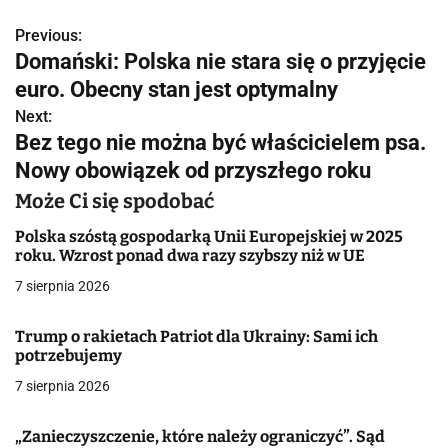
Previous:
N
Domański: Polska nie stara się o przyjęcie
a
euro. Obecny stan jest optymalny
w
Next:
Bez tego nie można być właścicielem psa.
i
Nowy obowiązek od przyszłego roku
g
Może Ci się spodobać
a
Polska szóstą gospodarką Unii Europejskiej w 2025
roku. Wzrost ponad dwa razy szybszy niż w UE
c
7 sierpnia 2026
j
Trump o rakietach Patriot dla Ukrainy: Sami ich
a
potrzebujemy
w
7 sierpnia 2026
p
„Zanieczyszczenie, które należy ograniczyć”. Sąd