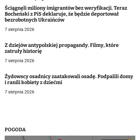
a
Ściągnęli miliony imigrantów bez weryfikacji. Teraz
Bocheński z PiS deklaruje, że będzie deportował
c
bezrobotnych Ukraińców
j
7 sierpnia 2026
a
Z dziejów antypolskiej propagandy. Filmy, które
zatruły historię
w
7 sierpnia 2026
p
i
Żydowscy osadnicy zaatakowali osadę. Podpalili domy
i ranili kobiety z dziećmi
s
7 sierpnia 2026
u
POGODA