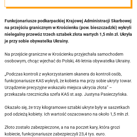
Funkcjonariusze podkarpackiej Krajowej Administracji Skarbowej
na przejściu granicznym w Krościenku (pow. bieszczadzki) wykryli
nielegalny przewóz trzech sztabek złota wartych 1,5 mln zł. Ukryła
je przy sobie obywatelka Ukrainy.
Na przejście graniczne w Krościenku przyjechała samochodem
osobowym, chcąc wjechać do Polski, 46-letnia obywatelka Ukrainy.
„Podczas kontroli z wykorzystaniem skanera do kontroli osób,
funkcjonariusze KAS wykryli, że kobieta ma przy sobie ukryty towar.
Urządzenie precyzyjne wskazało miejsca ukrycia złota” –
przekazała rzeczniczka szefa KAS st.asp. Justyna Pasieczyńska.
Okazało się, że trzy kilogramowe sztabki ukryte były w saszetkach
pod odzieżą kobiety. Ich wartość oszacowano na około 1,5 mln zł.
Złoto zostało zabezpieczone, a na na poczet kary, która grozi
kobiecie, funkcjonariusze zabezpieczyli 23,4 tys. euro.