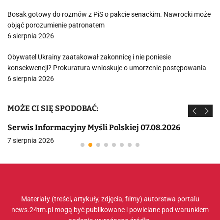
Bosak gotowy do rozmów z PiS o pakcie senackim. Nawrocki może
objąć porozumienie patronatem
6 sierpnia 2026
Obywatel Ukrainy zaatakował zakonnicę i nie poniesie
konsekwencji? Prokuratura wnioskuje o umorzenie postępowania
6 sierpnia 2026
MOŻE CI SIĘ SPODOBAĆ:
Serwis Informacyjny Myśli Polskiej 07.08.2026
7 sierpnia 2026
Materiały (treści, artykuły, zdjęcia, filmy) autorstwa portalu
news.24tm.pl mogą być publikowane i powielane pod warunkiem