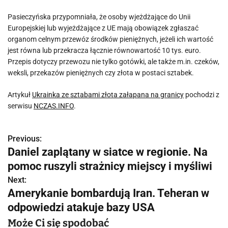
Pasieczyńska przypomniała, że osoby wjeżdżające do Unii
Europejskiej lub wyjeżdżające z UE mają obowiązek zgłaszać
organom celnym przewóz środków pieniężnych, jeżeli ich wartość
jest równa lub przekracza łącznie równowartość 10 tys. euro.
Przepis dotyczy przewozu nie tylko gotówki, ale także m.in. czeków,
weksli, przekazów pieniężnych czy złota w postaci sztabek.
Artykuł
Ukrainka ze sztabami złota załapana na granicy
pochodzi z
serwisu
NCZAS.INFO
.
Previous:
N
Daniel zaplątany w siatce w regionie. Na
a
pomoc ruszyli strażnicy miejscy i myśliwi
w
Next:
Amerykanie bombardują Iran. Teheran w
i
odpowiedzi atakuje bazy USA
g
Może Ci się spodobać