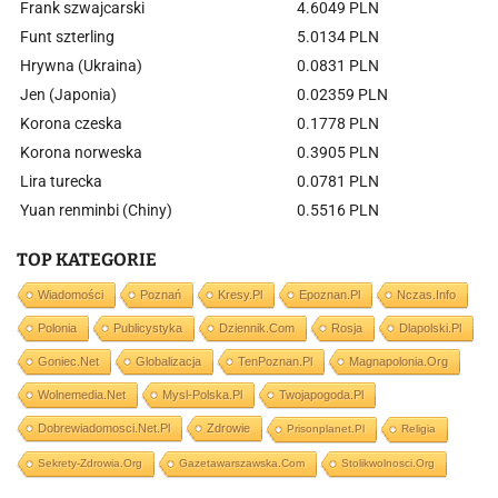
Frank szwajcarski
4.6049 PLN
Funt szterling
5.0134 PLN
Hrywna (Ukraina)
0.0831 PLN
Jen (Japonia)
0.02359 PLN
Korona czeska
0.1778 PLN
Korona norweska
0.3905 PLN
Lira turecka
0.0781 PLN
Yuan renminbi (Chiny)
0.5516 PLN
TOP KATEGORIE
Wiadomości
Poznań
Kresy.pl
Epoznan.pl
Nczas.info
Polonia
Publicystyka
Dziennik.com
Rosja
Dlapolski.pl
Goniec.net
Globalizacja
TenPoznan.pl
Magnapolonia.org
Wolnemedia.net
Mysl-Polska.pl
Twojapogoda.pl
Dobrewiadomosci.net.pl
Zdrowie
Prisonplanet.pl
Religia
Sekrety-Zdrowia.org
Gazetawarszawska.com
Stolikwolnosci.org