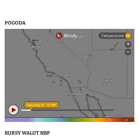
POGODA
KURSY WALUT NBP