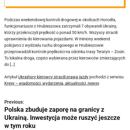
Podczas weekendowej kontroli drogowej w okolicach Horodła,
funkcjonariusze z Hrubieszowa zatrzymali 7 obywateli Ukrainy,
którzy przekroczyli prędkość o ponad 50 km/h. Wszyscy stracili
uprawnienia do kierowania pojazdami. W miniony weekend
policjanci z wydziału ruchu drogowego w Hrubieszowie
przeprowadzili kontrole prędkości na odcinku trasy Teratyn – Zosin.
To lokalna droga, często wybierana przez kierowców zmierzających
do […]
Artykuł
Ukraińscy kierowcy stracili prawa jazdy
pochodzi z serwisu
Kresy – wiadomości, wydarzenia, aktualności, newsy
.
Previous:
N
Polska zbuduje zaporę na granicy z
a
Ukrainą. Inwestycja może ruszyć jeszcze
w
w tym roku