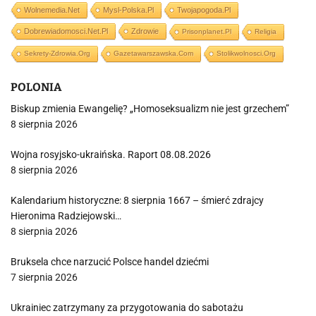
Wolnemedia.net
Mysl-Polska.pl
Twojapogoda.pl
Dobrewiadomosci.net.pl
Zdrowie
Prisonplanet.pl
Religia
Sekrety-Zdrowia.org
Gazetawarszawska.com
Stolikwolnosci.org
POLONIA
Biskup zmienia Ewangelię? „Homoseksualizm nie jest grzechem”
8 sierpnia 2026
Wojna rosyjsko-ukraińska. Raport 08.08.2026
8 sierpnia 2026
Kalendarium historyczne: 8 sierpnia 1667 – śmierć zdrajcy
Hieronima Radziejowski…
8 sierpnia 2026
Bruksela chce narzucić Polsce handel dziećmi
7 sierpnia 2026
Ukrainiec zatrzymany za przygotowania do sabotażu