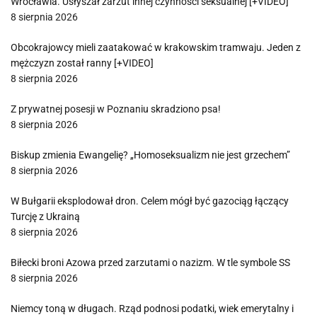
Wrocławia. Usłyszał zarzut innej czynności seksualnej [+VIDEO]
8 sierpnia 2026
Obcokrajowcy mieli zaatakować w krakowskim tramwaju. Jeden z
mężczyzn został ranny [+VIDEO]
8 sierpnia 2026
Z prywatnej posesji w Poznaniu skradziono psa!
8 sierpnia 2026
Biskup zmienia Ewangelię? „Homoseksualizm nie jest grzechem”
8 sierpnia 2026
W Bułgarii eksplodował dron. Celem mógł być gazociąg łączący
Turcję z Ukrainą
8 sierpnia 2026
Biłecki broni Azowa przed zarzutami o nazizm. W tle symbole SS
8 sierpnia 2026
Niemcy toną w długach. Rząd podnosi podatki, wiek emerytalny i