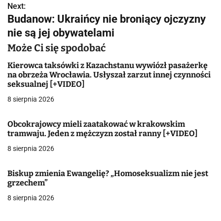
Next:
i
Budanow: Ukraińcy nie broniący ojczyzny
g
nie są jej obywatelami
a
Może Ci się spodobać
c
Kierowca taksówki z Kazachstanu wywiózł pasażerkę
na obrzeża Wrocławia. Usłyszał zarzut innej czynności
j
seksualnej [+VIDEO]
8 sierpnia 2026
a
w
Obcokrajowcy mieli zaatakować w krakowskim
tramwaju. Jeden z mężczyzn został ranny [+VIDEO]
p
8 sierpnia 2026
i
Biskup zmienia Ewangelię? „Homoseksualizm nie jest
s
grzechem”
u
8 sierpnia 2026