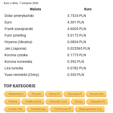
Kurs z dnia: 7 sierpnia 2026
Waluta
Kurs
Dolar amerykański
3.7324 PLN
Euro
4.301 PLN
Frank szwajcarski
4.6005 PLN
Funt szterling
5.0172 PLN
Hrywna (Ukraina)
0.0834 PLN
Jen (Japonia)
0.023565 PLN
Korona czeska
0.1773 PLN
Korona norweska
0.392 PLN
Lira turecka
0.0782 PLN
Yuan renminbi (Chiny)
0.553 PLN
TOP KATEGORIE
Wiadomości
Poznań
Kresy.pl
Epoznan.pl
Nczas.info
Polonia
Publicystyka
Dziennik.com
Rosja
Dlapolski.pl
Goniec.net
Globalizacja
TenPoznan.pl
Magnapolonia.org