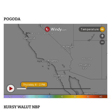
POGODA
KURSY WALUT NBP