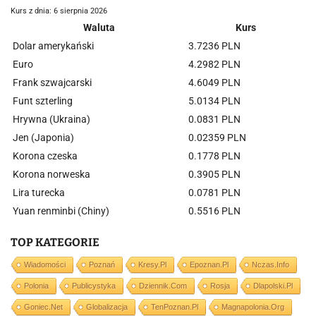
Kurs z dnia: 6 sierpnia 2026
Waluta
Kurs
Dolar amerykański
3.7236 PLN
Euro
4.2982 PLN
Frank szwajcarski
4.6049 PLN
Funt szterling
5.0134 PLN
Hrywna (Ukraina)
0.0831 PLN
Jen (Japonia)
0.02359 PLN
Korona czeska
0.1778 PLN
Korona norweska
0.3905 PLN
Lira turecka
0.0781 PLN
Yuan renminbi (Chiny)
0.5516 PLN
TOP KATEGORIE
Wiadomości
Poznań
Kresy.pl
Epoznan.pl
Nczas.info
Polonia
Publicystyka
Dziennik.com
Rosja
Dlapolski.pl
Goniec.net
Globalizacja
TenPoznan.pl
Magnapolonia.org