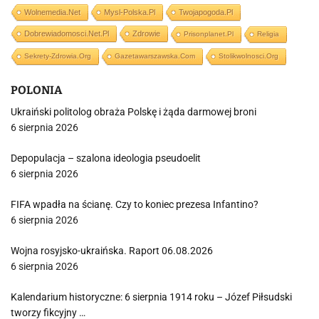
Wolnemedia.net
Mysl-Polska.pl
Twojapogoda.pl
Dobrewiadomosci.net.pl
Zdrowie
Prisonplanet.pl
Religia
Sekrety-Zdrowia.org
Gazetawarszawska.com
Stolikwolnosci.org
POLONIA
Ukraiński politolog obraża Polskę i żąda darmowej broni
6 sierpnia 2026
Depopulacja – szalona ideologia pseudoelit
6 sierpnia 2026
FIFA wpadła na ścianę. Czy to koniec prezesa Infantino?
6 sierpnia 2026
Wojna rosyjsko-ukraińska. Raport 06.08.2026
6 sierpnia 2026
Kalendarium historyczne: 6 sierpnia 1914 roku – Józef Piłsudski
tworzy fikcyjny …