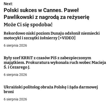
w
Next:
Polski sukces w Cannes. Paweł
i
Pawlikowski z nagrodą za reżyserię
g
Może Ci się spodobać
a
Rekordowo niski poziom Dunaju odsłonił niemiecki
motocykl i szczątki żołnierzy [+VIDEO]
c
6 sierpnia 2026
j
Były szef KRRiT z czasów PiS z zabezpieczonym
a
majątkiem. Prokuratura wykonała ruch wobec Macieja
Ś. i Cezarego J.
w
6 sierpnia 2026
p
i
Ukraiński politolog obraża Polskę i żąda darmowej
broni
s
6 sierpnia 2026
u