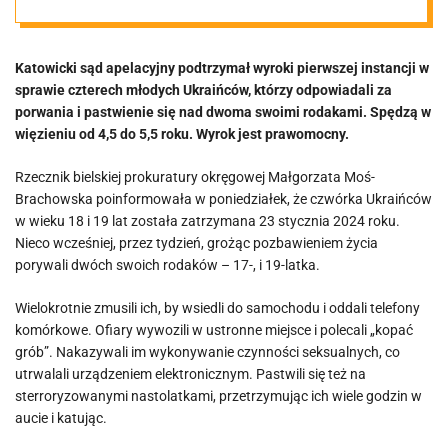
rodakami w
Katowicki sąd apelacyjny podtrzymał wyroki pierwszej instancji w
Polsce. Spędzą
sprawie czterech młodych Ukraińców, którzy odpowiadali za
porwania i pastwienie się nad dwoma swoimi rodakami. Spędzą w
kilka lat w
więzieniu od 4,5 do 5,5 roku. Wyrok jest prawomocny.
Rzecznik bielskiej prokuratury okręgowej Małgorzata Moś-
więzieniu
Brachowska poinformowała w poniedziałek, że czwórka Ukraińców
w wieku 18 i 19 lat została zatrzymana 23 stycznia 2024 roku.
Nieco wcześniej, przez tydzień, grożąc pozbawieniem życia
porywali dwóch swoich rodaków – 17-, i 19-latka.
Wielokrotnie zmusili ich, by wsiedli do samochodu i oddali telefony
komórkowe. Ofiary wywozili w ustronne miejsce i polecali „kopać
grób”. Nakazywali im wykonywanie czynności seksualnych, co
utrwalali urządzeniem elektronicznym. Pastwili się też na
sterroryzowanymi nastolatkami, przetrzymując ich wiele godzin w
aucie i katując.