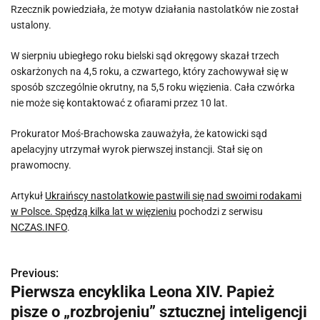
Rzecznik powiedziała, że motyw działania nastolatków nie został
ustalony.
W sierpniu ubiegłego roku bielski sąd okręgowy skazał trzech
oskarżonych na 4,5 roku, a czwartego, który zachowywał się w
sposób szczególnie okrutny, na 5,5 roku więzienia. Cała czwórka
nie może się kontaktować z ofiarami przez 10 lat.
Prokurator Moś-Brachowska zauważyła, że katowicki sąd
apelacyjny utrzymał wyrok pierwszej instancji. Stał się on
prawomocny.
Artykuł
Ukraińscy nastolatkowie pastwili się nad swoimi rodakami
w Polsce. Spędzą kilka lat w więzieniu
pochodzi z serwisu
NCZAS.INFO
.
Previous:
N
Pierwsza encyklika Leona XIV. Papież
a
pisze o „rozbrojeniu” sztucznej inteligencji