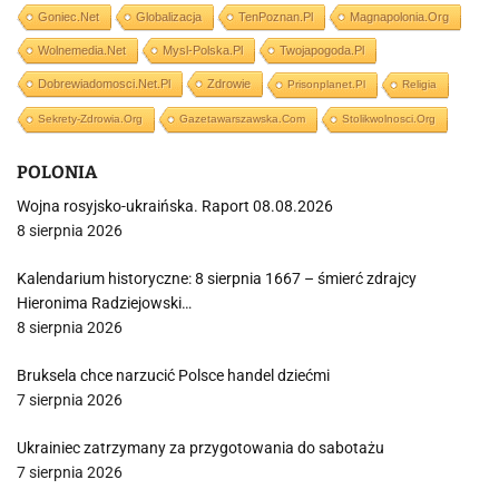
Goniec.net
Globalizacja
TenPoznan.pl
Magnapolonia.org
Wolnemedia.net
Mysl-Polska.pl
Twojapogoda.pl
Dobrewiadomosci.net.pl
Zdrowie
Prisonplanet.pl
Religia
Sekrety-Zdrowia.org
Gazetawarszawska.com
Stolikwolnosci.org
POLONIA
Wojna rosyjsko-ukraińska. Raport 08.08.2026
8 sierpnia 2026
Kalendarium historyczne: 8 sierpnia 1667 – śmierć zdrajcy
Hieronima Radziejowski…
8 sierpnia 2026
Bruksela chce narzucić Polsce handel dziećmi
7 sierpnia 2026
Ukrainiec zatrzymany za przygotowania do sabotażu
7 sierpnia 2026