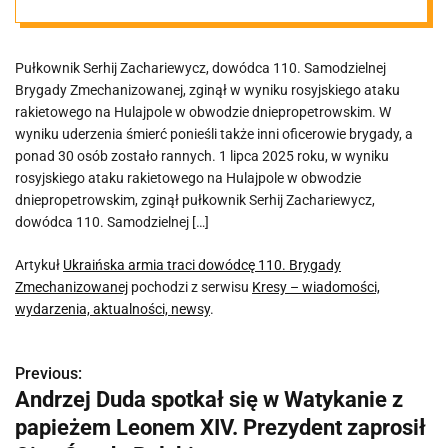
Zmechanizowa
Pułkownik Serhij Zachariewycz, dowódca 110. Samodzielnej
nej
Brygady Zmechanizowanej, zginął w wyniku rosyjskiego ataku
rakietowego na Hulajpole w obwodzie dniepropetrowskim. W
wyniku uderzenia śmierć ponieśli także inni oficerowie brygady, a
ponad 30 osób zostało rannych. 1 lipca 2025 roku, w wyniku
rosyjskiego ataku rakietowego na Hulajpole w obwodzie
dniepropetrowskim, zginął pułkownik Serhij Zachariewycz,
dowódca 110. Samodzielnej […]
Artykuł
Ukraińska armia traci dowódcę 110. Brygady
Zmechanizowanej
pochodzi z serwisu
Kresy – wiadomości,
wydarzenia, aktualności, newsy
.
Previous:
N
Andrzej Duda spotkał się w Watykanie z
a
papieżem Leonem XIV. Prezydent zaprosił