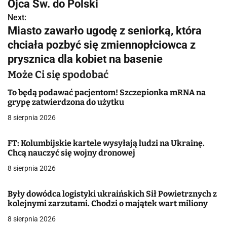
w
Ojca Św. do Polski
Next:
i
Miasto zawarło ugodę z seniorką, która
g
chciała pozbyć się zmiennopłciowca z
prysznica dla kobiet na basenie
a
Może Ci się spodobać
c
To będą podawać pacjentom! Szczepionka mRNA na
j
grypę zatwierdzona do użytku
a
8 sierpnia 2026
w
FT: Kolumbijskie kartele wysyłają ludzi na Ukrainę.
Chcą nauczyć się wojny dronowej
p
8 sierpnia 2026
i
s
Były dowódca logistyki ukraińskich Sił Powietrznych z
kolejnymi zarzutami. Chodzi o majątek wart miliony
u
8 sierpnia 2026