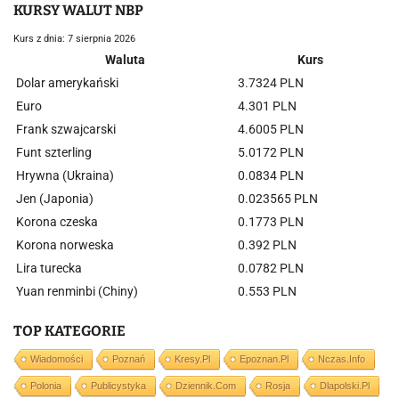
KURSY WALUT NBP
Kurs z dnia: 7 sierpnia 2026
Waluta
Kurs
Dolar amerykański
3.7324 PLN
Euro
4.301 PLN
Frank szwajcarski
4.6005 PLN
Funt szterling
5.0172 PLN
Hrywna (Ukraina)
0.0834 PLN
Jen (Japonia)
0.023565 PLN
Korona czeska
0.1773 PLN
Korona norweska
0.392 PLN
Lira turecka
0.0782 PLN
Yuan renminbi (Chiny)
0.553 PLN
TOP KATEGORIE
Wiadomości
Poznań
Kresy.pl
Epoznan.pl
Nczas.info
Polonia
Publicystyka
Dziennik.com
Rosja
Dlapolski.pl