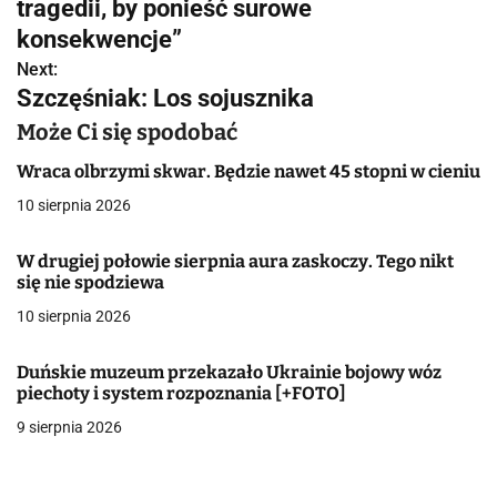
w
tragedii, by ponieść surowe
konsekwencje”
i
Next:
g
Szczęśniak: Los sojusznika
a
Może Ci się spodobać
c
Wraca olbrzymi skwar. Będzie nawet 45 stopni w cieniu
10 sierpnia 2026
j
a
W drugiej połowie sierpnia aura zaskoczy. Tego nikt
się nie spodziewa
w
10 sierpnia 2026
p
Duńskie muzeum przekazało Ukrainie bojowy wóz
i
piechoty i system rozpoznania [+FOTO]
s
9 sierpnia 2026
u