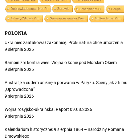
Dobrewiadomosci.net.pl
Zdrowie
Prisonplanet.pl
Religia
Sekrety-Zdrowia.org
Gazetawarszawska.com
Stolikwolnosci.org
POLONIA
Ukrainiec zaatakował zakonnicę. Prokuratura chce umorzenia
9 sierpnia 2026
Bambinizm kontra wieś. Wojna o konie pod Morskim Okiem
9 sierpnia 2026
Australijka cudem uniknęła porwania w Paryżu. Sceny jak z filmu
„Uprowadzona”
9 sierpnia 2026
Wojna rosyjsko-ukraińska. Raport 09.08.2026
9 sierpnia 2026
Kalendarium historyczne: 9 sierpnia 1864 – narodziny Romana
Dmowskiego