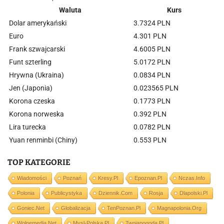
Waluta
Kurs
Dolar amerykański
3.7324 PLN
Euro
4.301 PLN
Frank szwajcarski
4.6005 PLN
Funt szterling
5.0172 PLN
Hrywna (Ukraina)
0.0834 PLN
Jen (Japonia)
0.023565 PLN
Korona czeska
0.1773 PLN
Korona norweska
0.392 PLN
Lira turecka
0.0782 PLN
Yuan renminbi (Chiny)
0.553 PLN
TOP KATEGORIE
Wiadomości
Poznań
Kresy.pl
Epoznan.pl
Nczas.info
Polonia
Publicystyka
Dziennik.com
Rosja
Dlapolski.pl
Goniec.net
Globalizacja
TenPoznan.pl
Magnapolonia.org
Wolnemedia.net
Mysl-Polska.pl
Twojapogoda.pl